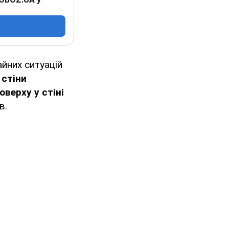
йних ситуацій
 стіни
оверху у стіні
в.