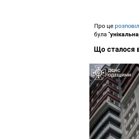
Про це
розпові
була "
унікальна
Що сталося 