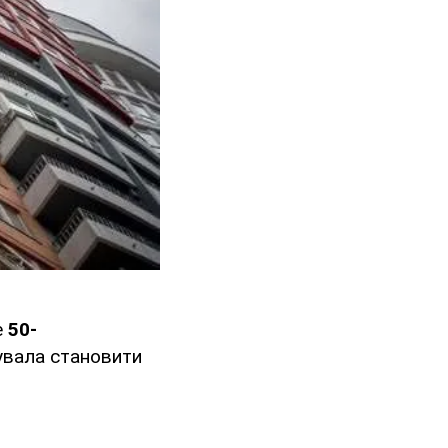
е
50-
увала становити