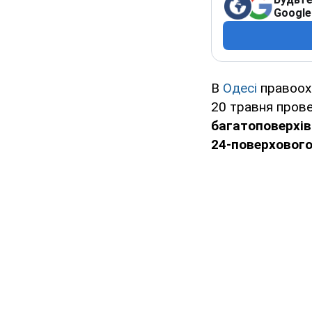
Google
В
Одесі
правоохо
20 травня пров
багатоповерхів
24-поверховог