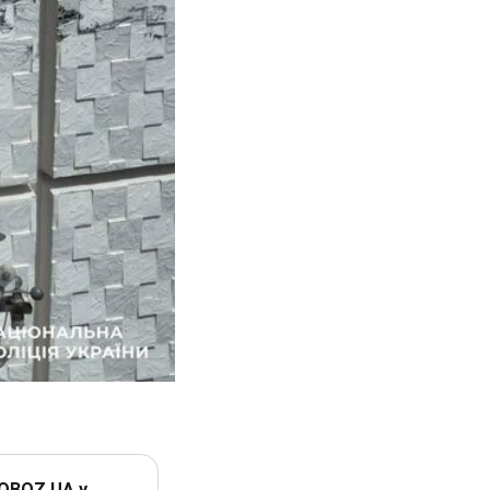
 OBOZ.UA у