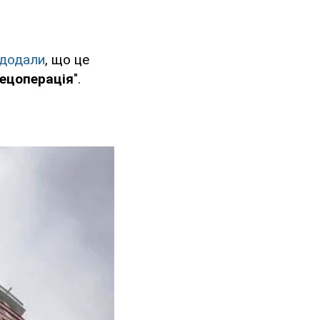
додали
, що це
пецоперація
".