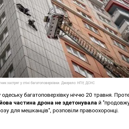
у одеську багатоповерхівку ніччю 20 травня. Прот
йова частина дрона не здетонувала
й "продовж
озу для мешканців", розповіли правоохоронці.