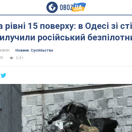
 рівні 15 поверху: в Одесі зі ст
илучили російський безпілотн
вакін
Новини. Суспільство
35
2,4 т.