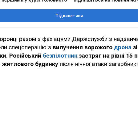
Підписатися
ронці разом з фахівцями Держслужби з надзвича
ели спецоперацію з
вилучення ворожого
дрона
зі
ки. Російський
безпілотник
застряг на рівні 15 п
о житлового будинку
після нічної атаки загарбникі