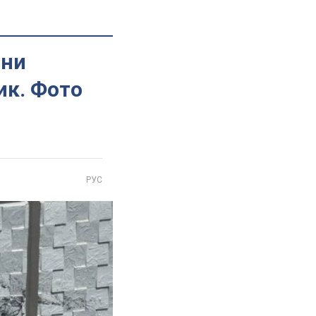
іни
ик. Фото
РУС