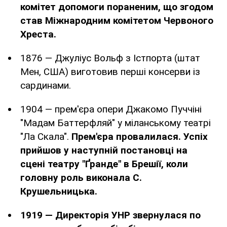
комітет допомоги пораненим, що згодом
став Міжнародним комітетом Червоного
Хреста.
1876 — Джуліус Вольф з Істпорта (штат
Мен, США) виготовив перші консерви із
сардинами.
1904 — прем'єра опери Джакомо Пуччіні
"Мадам Баттерфляй" у міланському театрі
"Ла Скала".
Прем'єра провалилася. Успіх
прийшов у наступній постановці на
сцені театру "Ґранде" в Брешії, коли
головну роль виконала С.
Крушельницька.
1919 — Директорія УНР звернулася по