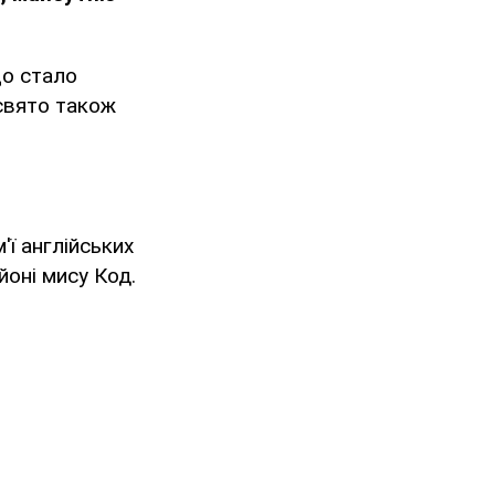
що стало
 свято також
'ї англійських
йоні мису Код.