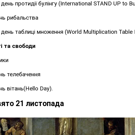
ень протидії булінгу (International STAND UP to Bul
ень рибальства
ень таблиці множення (World Multiplication Table 
і та свободи
ики
ень телебачення
нь вітань(Hello Day).
вято 21 листопада