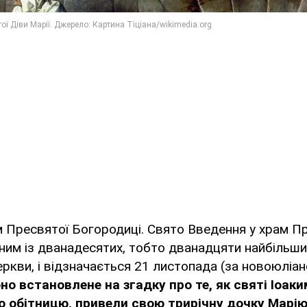
 Пресвятої Богородиці. Свято Введення у храм П
ним із дванадесятих, тобто дванадцяти найбільши
ркви, і відзначається 21 листопада (за новоюліа
но встановлене на згадку про те, як святі Іоаки
 обітницю, привели свою трирічну дочку Марі