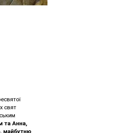
ресвятої
х свят
нським
м та Анна,
ю, майбутню