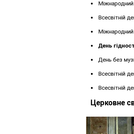
Міжнародний д
Всесвітній д
Міжнародний д
День гідност
День без муз
Всесвітній д
Всесвітній де
Церковне с