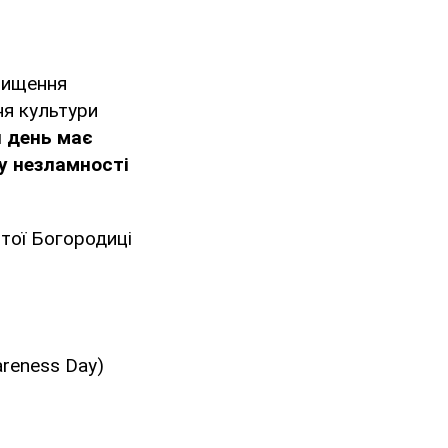
двищення
ня культури
й день має
у незламності
тої Богородиці
areness Day)