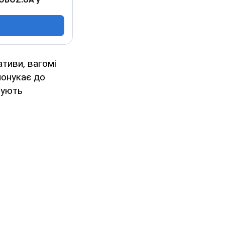
ативи, вагомі
понукає до
мують