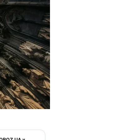
 OBOZ.UA у