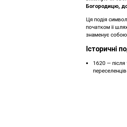
Богородицю, д
Ця подія символ
початком її шля
знаменує собою 
Історичні п
1620 — після 
переселенців