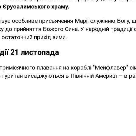
о Єрусалимського храму.
ізує особливе присвячення Марії служінню Богу, 
ху до прийняття Божого Сина. У народній традиції
остаточний прихід зими.
одії 21 листопада
тримісячного плавання на кораблі "Мейфлавер" сім
-пуритан висаджуються в Північній Америці — в ра