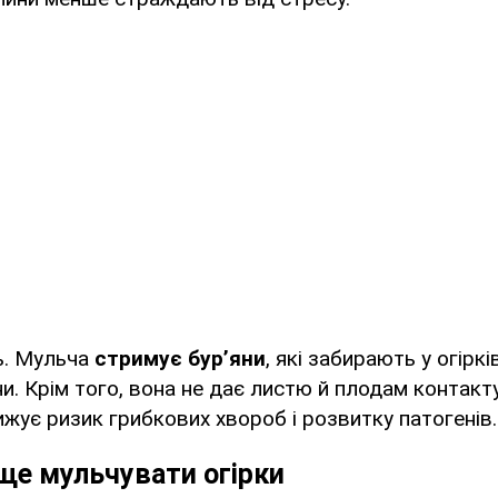
ь. Мульча
стримує бур’яни
, які забирають у огіркі
и. Крім того, вона не дає листю й плодам контак
ижує ризик грибкових хвороб і розвитку патогенів.
ще мульчувати огірки