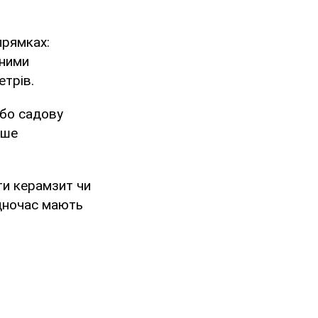
прямках:
сними
трів.
або садову
дше
ти керамзит чи
одночас мають