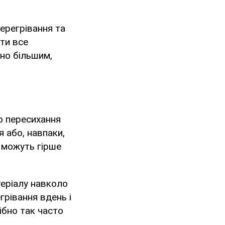
перегрівання та
ити все
тно більшим,
до пересихання
 або, навпаки,
 можуть гірше
теріалу навколо
грівання вдень і
ібно так часто