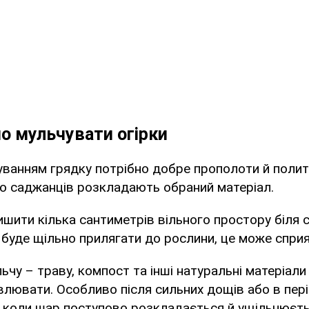
о мульчувати огірки
ванням грядку потрібно добре прополоти й полит
о саджанців розкладають обраний матеріал.
шити кілька сантиметрів вільного простору біля 
буде щільно прилягати до рослини, це може спри
ьчу – траву, компост та інші натуральні матеріали 
влювати. Особливо після сильних дощів або в пер
в, коли шар поступово розкладається й ущільнюєть