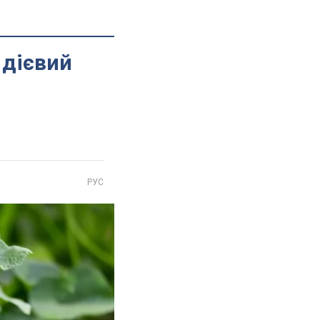
 дієвий
РУС