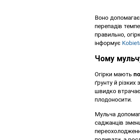
Воно допомагає 
перепадів темпе
правильно, огір
інформує
Kobieta
Чому мульч
Огірки мають
по
ґрунту й різких
швидко втрачає 
плодоносити.
Мульча допомага
саджанців зменш
переохолодження
поливати, а рос