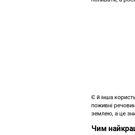
Є й інша корист
поживні речовин
землею, а це зн
Чим найкра