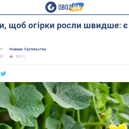
и, щоб огірки росли швидше: є
нт
Новини. Суспільство
00
39,3 т.