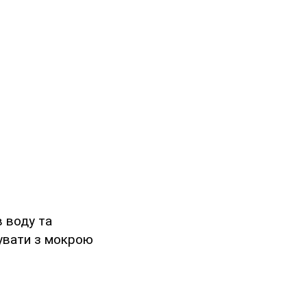
в воду та
тувати з мокрою