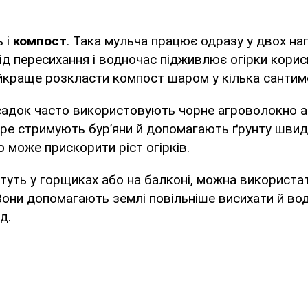
 і
компост
. Така мульча працює одразу у двох на
ід пересихання і водночас підживлює огірки кори
йкраще розкласти компост шаром у кілька сантиме
садок часто використовують чорне агроволокно 
бре стримують бур’яни й допомагають ґрунту шви
о може прискорити ріст огірків.
туть у горщиках або на балконі, можна використа
 Вони допомагають землі повільніше висихати й в
д.