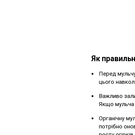
Як правильн
Перед мульчу
цього навкол
Важливо зали
Якщо мульча 
Органічну мул
потрібно оно
росту огіркі