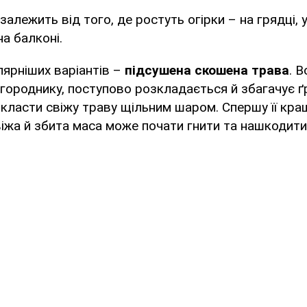
залежить від того, де ростуть огірки – на грядці, у
на балконі.
лярніших варіантів –
підсушена скошена трава
. 
ороднику, поступово розкладається й збагачує ґ
класти свіжу траву щільним шаром. Спершу її кра
віжа й збита маса може почати гнити та нашкодит