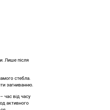
и. Лише після
самого стебла.
яти загниванню.
– час від часу
іод активного
ся.