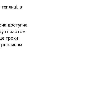
 теплиці, в
Вона доступна
рунт азотом.
ще трохи
и рослинам.