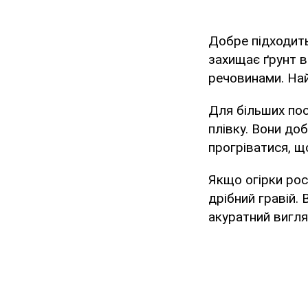
Добре підходить
захищає ґрунт в
речовинами. На
Для більших по
плівку. Вони до
прогріватися, щ
Якщо огірки рос
дрібний гравій.
акуратний вигля