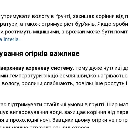
утримувати вологу в ґрунті, захищає коріння від 
ратури, а також стримує ріст бур’янів. Якщо зроб
ки ростимуть міцнішими, а врожай може бути помі
 Interia.
ування огірків важливе
верхневу кореневу систему
, тому дуже чутливі 
 змін температури. Якщо земля швидко нагрівається
вологу, рослини слабшають, повільніше ростуть і
є підтримувати стабільні умови в ґрунті. Шар ма
ує випаровування води, захищає коріння від пере
 в прохолодні ночі. Завдяки цьому огірки не потр
лини менше страждають від стресу.