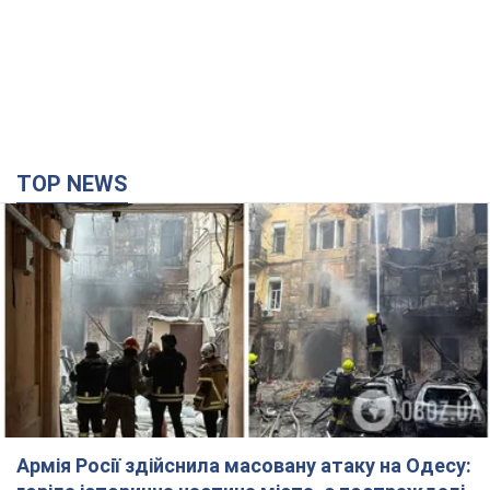
Армія Росії здійснила масовану атаку на Одесу:
горіла історична частина міста, є постраждалі.
Фото та відео
Для терору ворог застосував ракети та дрони
час назад
25,0 т.
Нардепи взяли гроші з бюджету на оренду
елітних квартир у Києві: хто з парламентарів
просив кошти та де поселився
Як працює особлива соціальна гарантія та хто нею
користується