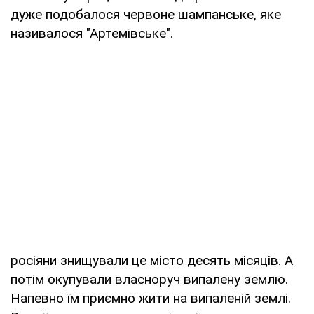
дуже подобалося червоне шампанське, яке
називалося "Артемівське".
росіяни знищували це місто десять місяців. А
потім окупували власноруч випалену землю.
Напевно їм приємно жити на випаленій землі.