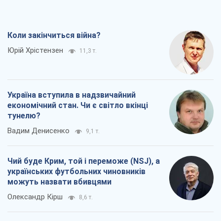
Вадим Денисенко
9,1 т.
Чий буде Крим, той і переможе (NSJ), а
українських футбольних чиновників
можуть назвати вбивцями
Олександр Кірш
8,6 т.
Захід проспав загрозу: Росія може
перевірити НАТО війною
Леонід Невзлін
9,3 т.
Всі думки