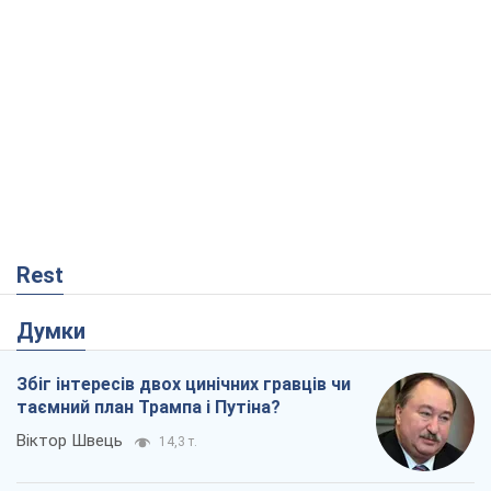
Думки
Збіг інтересів двох цинічних гравців чи
таємний план Трампа і Путіна?
Віктор Швець
14,3 т.
Мінськ готується до функціонування в
умовах масштабної воєнної кризи
Олександр Левченко
18,6 т.
Ні зброї, ні людей: як Лукашенко будує
нову армію
Ігар Тишкевич
15,7 т.