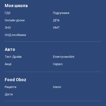
Акції
Сервіс
Food Oboz
Рецепти
Напої
Дієти
Економіка
Ринки та компанії
Макроекономіка
MedOboz
Новини медицини
MAMACLUB
Шоу
Афіша
Плітки