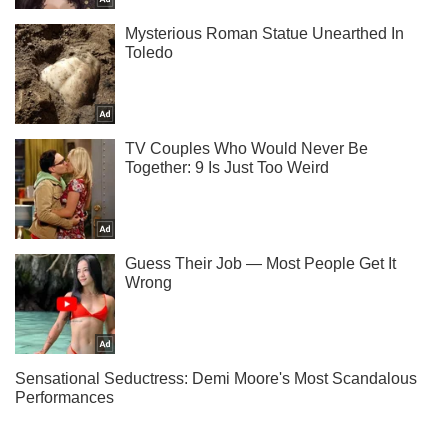
Тисни! Підписуйся! Читай тільки найкраще!