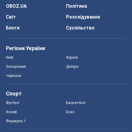
Спорт
Футбол
Баскетбол
Хокей
Бокс
Формула-1
Моя школа
ГДЗ
Підручники
Онлайн уроки
ДПА
ЗНО
НМТ
СНД посібники
Авто
Тест Драйв
Електромобілі