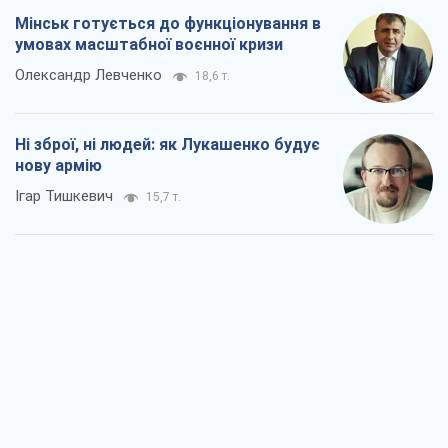
Коли закінчиться війна?
Юрій Хрістензен
11,3 т.
Україна вступила в надзвичайний
економічний стан. Чи є світло вкінці
тунелю?