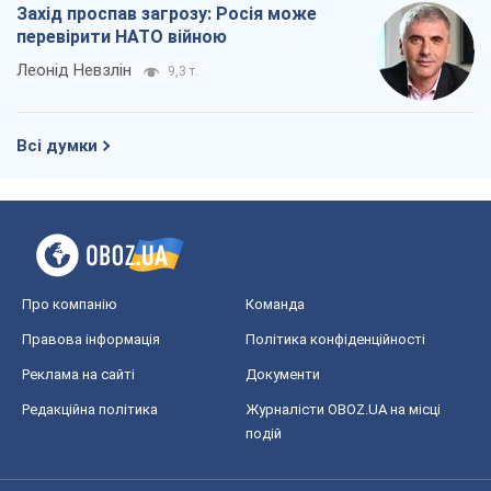
Про компанію
Команда
Правова інформація
Політика конфіденційності
Реклама на сайті
Документи
Редакційна політика
Журналісти OBOZ.UA на місці
подій
OBOZ.UA
Політика
Світ
Розслідування
Блоги
Суспільство
Регіони України
Київ
Харків
Запоріжжя
Дніпро
Черкаси