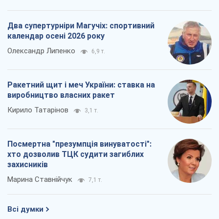
Марина Ставнійчук
7,1 т.
Всі думки
Про компанію
Команда
Правова інформація
Політика конфіденційності
Реклама на сайті
Документи
Редакційна політика
Журналісти OBOZ.UA на місці
подій
OBOZ.UA
Політика