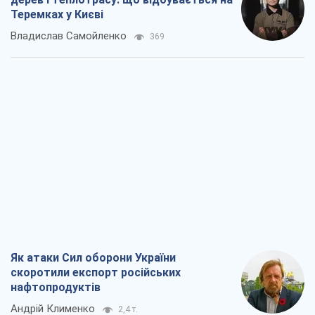
Як атаки Сил оборони України
скоротили експорт російських
нафтопродуктів
Андрій Клименко
2,4 т.
Два супертурніри Магучіх: спортивний
календар осені 2026 року
Олександр Липенко
6,9 т.
Ракетний щит і меч України: ставка на
виробництво власних ракет
Кирило Татарінов
3,1 т.
Посмертна "презумпція винуватості":
хто дозволив ТЦК судити загиблих
захисників