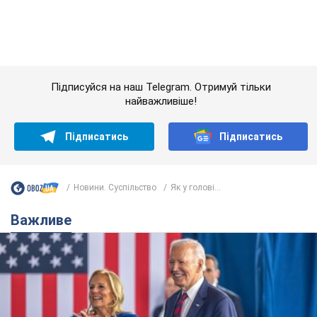
Дружина тяжкохворого Джо Байдена назвала
перший симптом, який сигналізував про його
"агресивний" рак
Спершу лікарі не надали цьому належної уваги
6.08.2026 12:46
16,7 т.
Відпустка Лесі Нікітюк у Карпатах
обернулася скандалом: чому ведучу
несправедливо захейтили