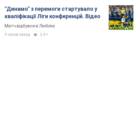
TOP NEWS
"Захист нашого життя": Зеленський про
антибалістику FREYJA, санкції проти Росії й
підтримку аграріїв. Відео