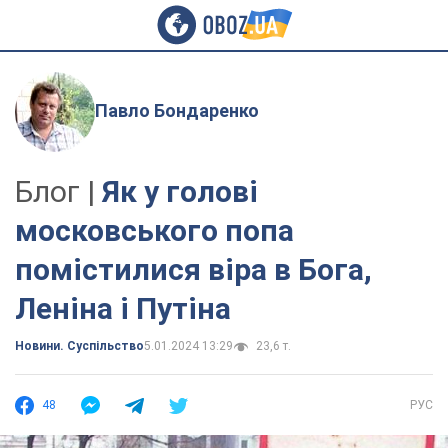
Павло Бондаренко
Блог |
Як у голові
московського попа
помістилися віра в Бога,
Леніна і Путіна
Новини. Суспільство
5.01.2024 13:29
23,6 т.
48
РУС