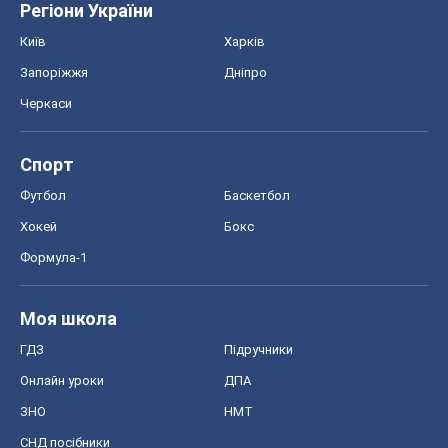
ГДЗ
Підручники
Онлайн уроки
ДПА
ЗНО
НМТ
СНД посібники
Авто
Тест Драйв
Електромобілі
Акції
Сервіс
Food Oboz
Рецепти
Напої
Дієти
Економіка
Ринки та компанії
Макроекономіка