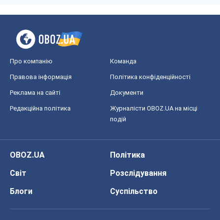
Світ
Розслідування
Блоги
Суспільство
Регіони України
Київ
Харків
Запоріжжя
Дніпро
Черкаси
Спорт
Футбол
Баскетбол
Хокей
Бокс
Формула-1
Моя школа