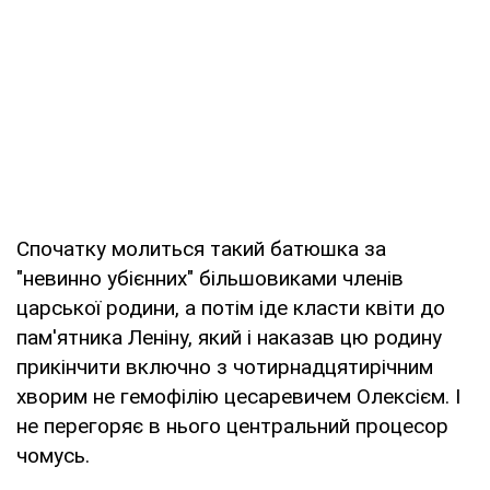
Спочатку молиться такий батюшка за
"невинно убієнних" більшовиками членів
царської родини, а потім іде класти квіти до
пам'ятника Леніну, який і наказав цю родину
прикінчити включно з чотирнадцятирічним
хворим не гемофілію цесаревичем Олексієм. І
не перегоряє в нього центральний процесор
чомусь.