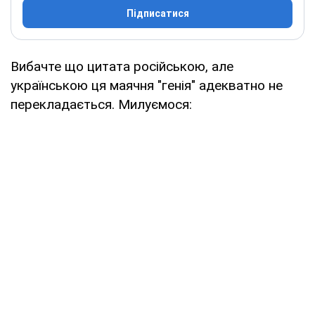
Підписатися
Вибачте що цитата російською, але
українською ця маячня "генія" адекватно не
перекладається. Милуємося: