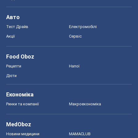
MedOboz
Новини медицини
MAMACLUB
Шоу
Афіша
Плітки
Краса
Мода
Жіночий журнал