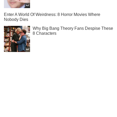
Підписуйся на наш Telegram. Отримуй тільки
найважливіше!
Підписатись
Підписатись
Новини. Суспільство
Як у голові...
Важливе