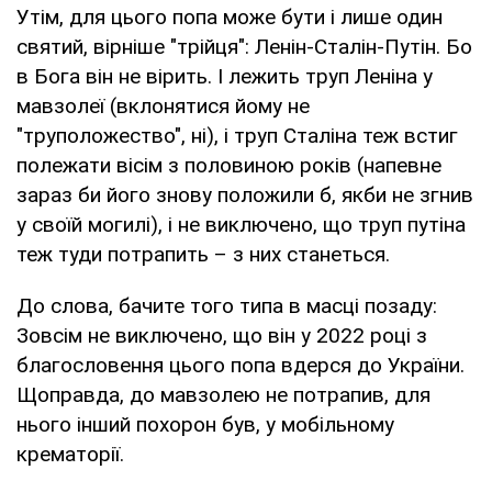
Утім, для цього попа може бути і лише один
святий, вірніше "трійця": Ленін-Сталін-Путін. Бо
в Бога він не вірить. І лежить труп Леніна у
мавзолеї (вклонятися йому не
"труположество", ні), і труп Сталіна теж встиг
полежати вісім з половиною років (напевне
зараз би його знову положили б, якби не згнив
у своїй могилі), і не виключено, що труп путіна
теж туди потрапить – з них станеться.
До слова, бачите того типа в масці позаду:
Зовсім не виключено, що він у 2022 році з
благословення цього попа вдерся до України.
Щоправда, до мавзолею не потрапив, для
нього інший похорон був, у мобільному
крематорії.