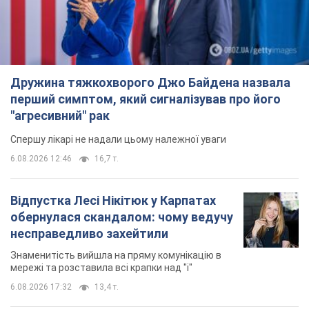
Знаменитість вийшла на пряму комунікацію в
мережі та розставила всі крапки над "і"
6.08.2026 17:32
13,4 т.
"Динамо" з перемоги стартувало у
кваліфікації Ліги конференцій. Відео
Матч відбувся в Любліні
9 часов назад
2,4 т.