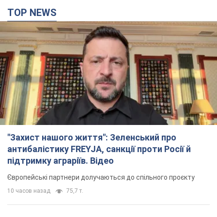
Європейські партнери долучаються до спільного проєкту
10 часов назад
75,7 т.
З 1 вересня українським вчителям підвищать
зарплати: Корецький розкрив деталі
Одночасно з підвищенням зарплат педагогам уряд
анонсував збільшення студентських стипендій
6 часов назад
4,3 т.
"Нам теж вони потрібні": Трамп відповів на
прохання Зеленського щодо передачі Україні
ракет для Patriot
Американські запаси окремих боєприпасів обмежені
5 часов назад
1,4 т.