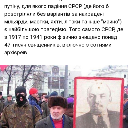
путіну, для якого падіння СРСР (де його б
розстріляли без варіантів за накрадені
мільярди, маєтки, яхти, літаки та інше "майно")
є найбільшою трагедією. Того самого СРСР, де
з 1917 по 1941 роки фізично знищено понад
47 тисяч священників, включно з сотнями
архієреїв.