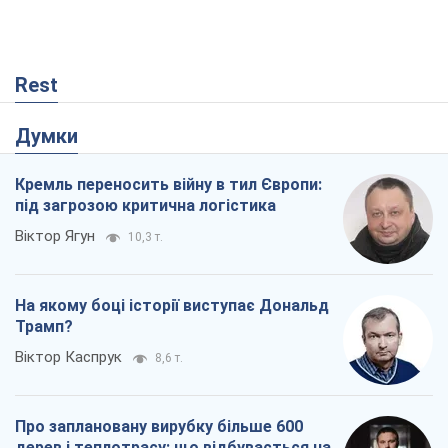
Віктор Каспрук
8,6 т.
Про заплановану вирубку більше 600
дерев і теплотрасу: що відбувається на
Теремках у Києві
Владислав Самойленко
369