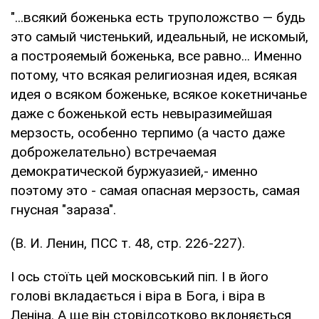
"...всякий боженька есть труположство — будь
это самый чистенький, идеальный, не искомый,
а построяемый боженька, все рав­но... Именно
потому, что всякая религиозная идея, всякая
идея о всяком боженьке, всякое кокетничанье
даже с боженькой есть невыразимейшая
мерзость, особенно терпимо (а часто даже
доброжелательно) встречаемая
демократической буржуазией,- именно
поэтому это - самая опасная мерзость, самая
гнусная "зараза".
(В. И. Ленин, ПСС т. 48, стр. 226-227).
І ось стоїть цей московський піп. І в його
голові вкладається і віра в Бога, і віра в
Леніна. А ще він стовідсотково вклоняється