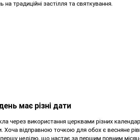
ь на традиційні застілля та святкування.
ень має різні дати
кла через використання церквами різних календа
. Хоча відправною точкою для обох є весняне рі
першу неділю, що настає за першим повним місяц