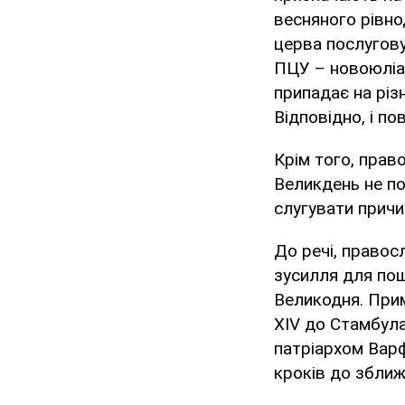
весняного рівно
церва послугову
ПЦУ – новоюліан
припадає на різн
Відповідно, і п
Крім того, прав
Великдень не по
слугувати причи
До речі, правос
зусилля для пош
Великодня. Прим
XIV до Стамбула
патріархом Варф
кроків до зближ