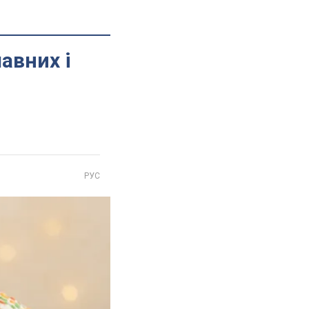
авних і
РУС