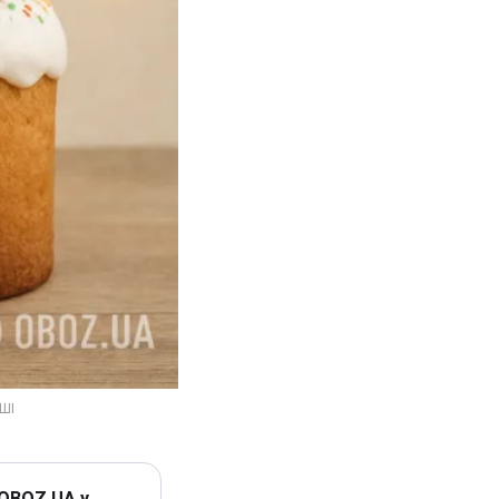
 OBOZ.UA у