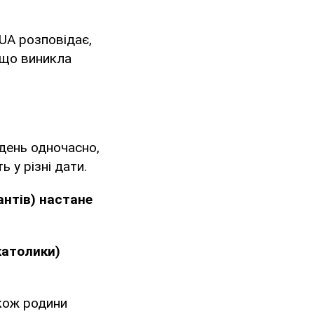
.UA розповідає,
 що виникла
кдень одночасно,
 у різні дати.
антів) настане
католики)
акож родини