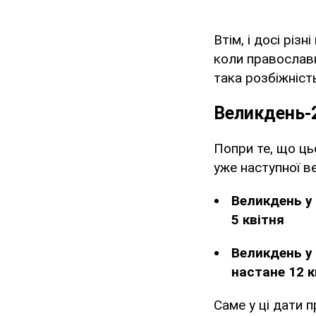
Втім, і досі різ
коли православн
така розбіжність
Великдень-
Попри те, що ць
уже наступної в
Великдень у 
5 квітня
Великдень у 
настане 12 к
Саме у ці дати 