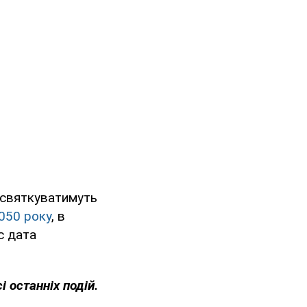
е святкуватимуть
050 року
, в
с дата
і останніх подій.