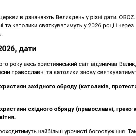
ні церкви відзначають Великдень у різні дати. OBOZ
і та католики святкуватимуть у 2026 році і через
.
2026, дати
ого року весь християнський світ відзначав Вели
есни православні та католики знову святкуватимуть
християн західного обряду (католиків, протест
християн східного обряду (православні, греко-
вітня.
проходитимуть найбільш урочисті богослужіння. Т