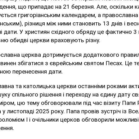
дення, що припадає на 21 березня. Але, оскільки 
ється григоріанським календарем, а православна 
ським), різниця між ними становить 13 днів і вес
і дати. У християн східного обряду це фактично 3 
овню обидві церкви враховують різну.
ославна церква дотримується додаткового правил
винен збігатися з єврейським святом Песах. Це 
ною перенесення дати.
лавна та католицька церкви останніми роками акт
уку спільного рішення і переходу на єдину дату с
іром, цю тему обговорювали під час візиту Папи
 у листопаді 2025 року. Папа провів зустріч із Вс
оломієм I і очільники церков обговорили можливі
ення.