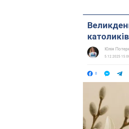
Великдень
католиків
Юлія Потер
5.12.2025 15:0
0