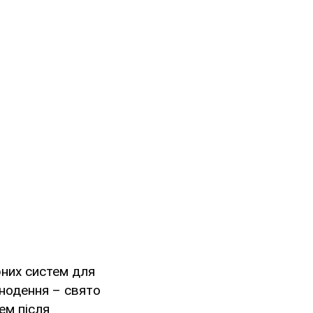
рних систем для
внодення – свято
ем після