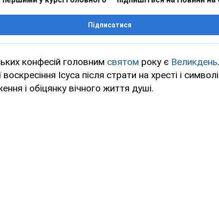
Підписатися
ських конфесій головним
святом
року є
Великдень
 воскресіння Ісуса після страти на хресті і симво
ення і обіцянку вічного життя душі.