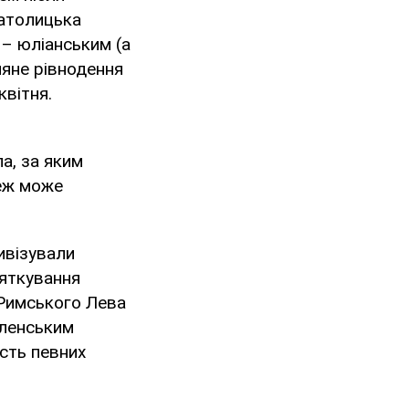
католицька
– юліанським (а
няне рівнодення
квітня.
а, за яким
теж може
ивізували
вяткування
 Римського Лева
еленським
сть певних