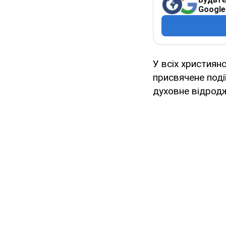
Google
У всіх християн
присвячене події
духовне відродж