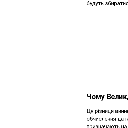
будуть збиратис
Чому Великд
Ця різниця вини
обчислення дати
призначають на 