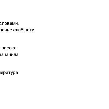
 словами,
й почне слабшати
а висока
зазначила
мпература