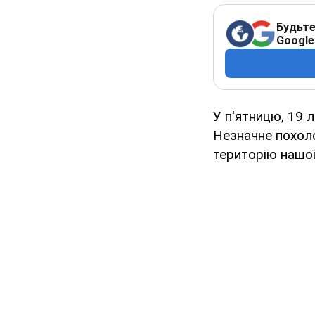
Будьте
Google
У п'ятницю, 19 л
Незначне похол
територію нашої