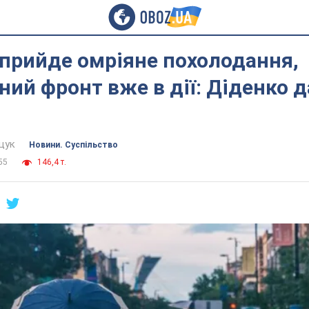
 прийде омріяне похолодання,
ий фронт вже в дії: Діденко 
щук
Новини. Суспільство
55
146,4 т.