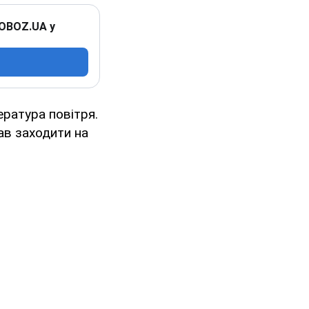
 OBOZ.UA у
ература повітря.
ав заходити на