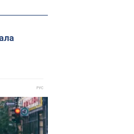
дала
РУС