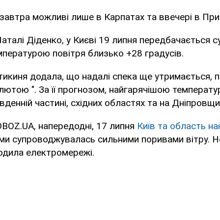
завтра можливі лише в Карпатах та ввечері в Приа
аталі Діденко, у Києві 19 липня передбачається с
пературою повітря близько +28 градусів.
икиня додала, що надалі спека ще утримається, п
лютою ". За її прогнозом, найгарячішою температу
вденній частині, східних областях та на Дніпровщин
BOZ.UA, напередодні, 17 липня
Київ та область н
цями супроводжувалась сильними поривами вітру. 
одила електромережі.