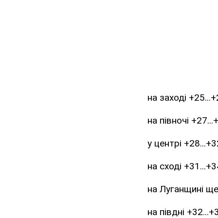
на заході +25...
на півночі +27..
у центрі +28...
на сході +31...+3
на Луганщині щ
на півдні +32...