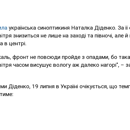
ила
українська синоптикиня Наталка Діденко. За її
ітря знизиться не лише на заході та півночі, але 
та в центрі.
аль, фронт не повсюди пройде з опадами, бо так
ітря часом висушує вологу аж далеко нагорі", – 
ами Діденко, 19 липня в Україні очікується, що те
тиме: