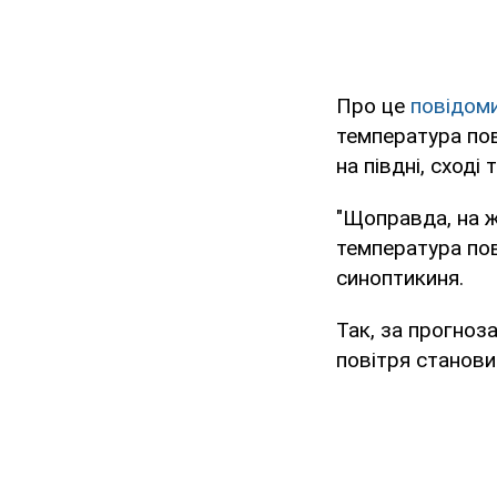
Про це
повідом
температура пов
на півдні, сході 
"Щоправда, на ж
температура пов
синоптикиня.
Так, за прогноз
повітря станови