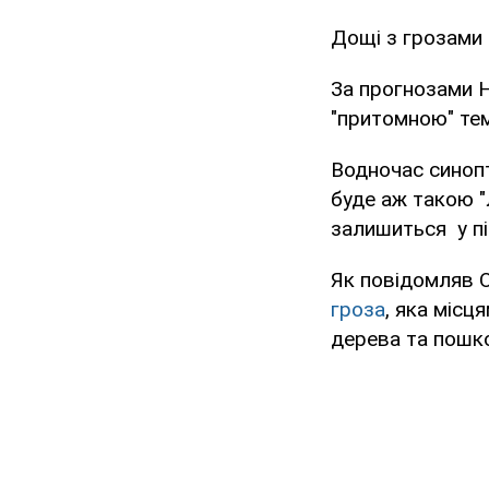
Дощі з грозами 
За прогнозами Н
"притомною" тем
Водночас синопт
буде аж такою "
залишиться у пі
Як повідомляв O
гроза
, яка міс
дерева та пошк