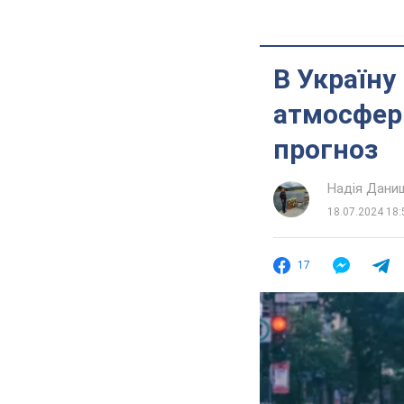
В Україну
атмосферн
прогноз
Надія Дани
18.07.2024 18:
17