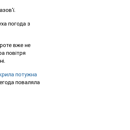
зов'ї.
уха погода з
роте вже не
ра повітря
і.
акрила потужна
Негода поваляла