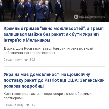
Кремль отримав "вікно можливостей", а Трамп
залишився майже без ракет: як бути Україні?
Інтерв’ю з Мельником
Думка, що в Росії закінчаться балістичні ракети, вкрай
небезпечна, наголосив експерт
5 годин тому
30,3 т.
Україна має домовленості на щомісячну
поставку ракет до Patriot від США: Зеленський
розкрив подробиці
Київ також веде активні переговори з європейськими
партнерами
3 години тому
6,2 т.