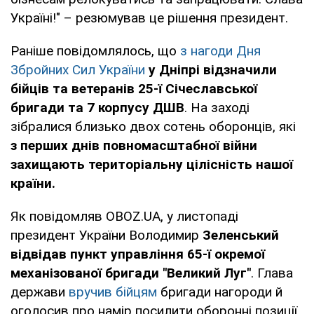
Україні!" – резюмував це рішення президент.
Раніше повідомлялось, що
з нагоди Дня
Збройних Сил України
у Дніпрі відзначили
бійців та ветеранів 25-ї Січеславської
бригади та 7 корпусу ДШВ
. На заході
зібралися близько двох сотень оборонців, які
з перших днів повномасштабної війни
захищають територіальну цілісність нашої
країни.
Як повідомляв OBOZ.UA, у листопаді
президент України Володимир
Зеленський
відвідав пункт управління 65-ї окремої
механізованої бригади "Великий Луг"
. Глава
держави
вручив бійцям
бригади нагороди й
оголосив про намір посилити оборонні позиції