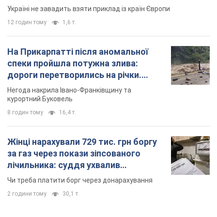
Україні не завадить взяти приклад із країн Європи
12 годин тому
1,6 т.
На Прикарпатті після аномальної
спеки пройшла потужна злива:
дороги перетворились на річки.
Відео
Негода накрила Івано-Франківщину та
курортний Буковель
8 годин тому
16,4 т.
Жінці нарахували 729 тис. грн боргу
за газ через покази зіпсованого
лічильника: суддя ухвалив
неочікуване рішення
Чи треба платити борг через донарахування
2 години тому
30,1 т.