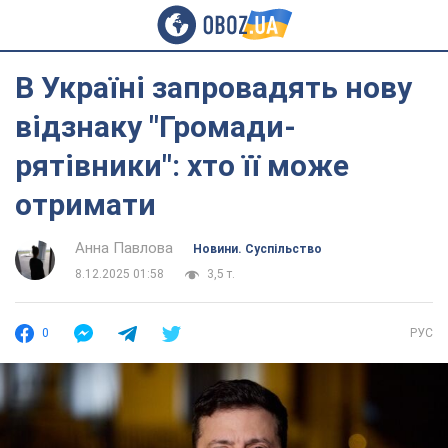
В Україні запровадять нову
відзнаку "Громади-
рятівники": хто її може
отримати
Анна Павлова
Новини. Суспільство
8.12.2025 01:58
3,5 т.
0
РУС