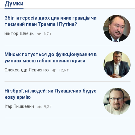
Думки
Збіг інтересів двох цинічних гравців чи
таємний план Трампа і Путіна?
Віктор Швець
6,7 т.
Мінськ готується до функціонування в
умовах масштабної воєнної кризи
Олександр Левченко
12,6 т.
Ні зброї, ні людей: як Лукашенко будує
нову армію
Ігар Тишкевич
9,2 т.