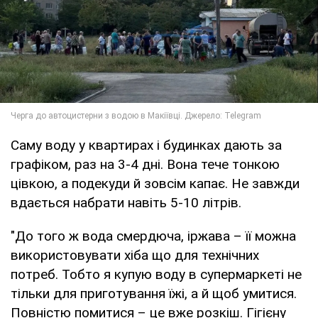
Саму воду у квартирах і будинках дають за
графіком, раз на 3-4 дні. Вона тече тонкою
цівкою, а подекуди й зовсім капає. Не завжди
вдається набрати навіть 5-10 літрів.
"До того ж вода смердюча, іржава – її можна
використовувати хіба що для технічних
потреб. Тобто я купую воду в супермаркеті не
тільки для приготування їжі, а й щоб умитися.
Повністю помитися – це вже розкіш. Гігієну