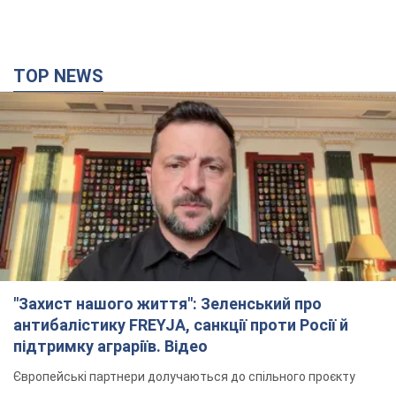
"Захист нашого життя": Зеленський про
антибалістику FREYJA, санкції проти Росії й
підтримку аграріїв. Відео
Європейські партнери долучаються до спільного проєкту
12 часов назад
88,5 т.
З 1 вересня українським вчителям підвищать
зарплати: Корецький розкрив деталі
Одночасно з підвищенням зарплат педагогам уряд
анонсував збільшення студентських стипендій
7 часов назад
6,2 т.