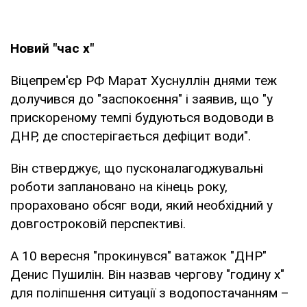
Новий "час х"
Віцепрем'єр РФ Марат Хуснуллін днями теж
долучився до "заспокоєння" і заявив, що "у
прискореному темпі будуються водоводи в
ДНР, де спостерігається дефіцит води".
Він стверджує, що пусконалагоджувальні
роботи заплановано на кінець року,
прораховано обсяг води, який необхідний у
довгостроковій перспективі.
А 10 вересня "прокинувся" ватажок "ДНР"
Денис Пушилін. Він назвав чергову "годину х"
для поліпшення ситуації з водопостачанням –