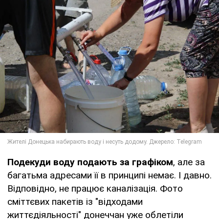
Подекуди воду подають за графіком
, але за
багатьма адресами її в принципі немає. І давно.
Відповідно, не працює каналізація. Фото
сміттєвих пакетів із "відходами
життєдіяльності" донеччан уже облетіли