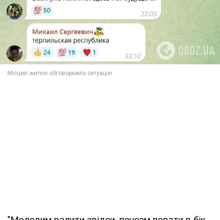
"Молодим валити звідси, пенсам повзти в бік