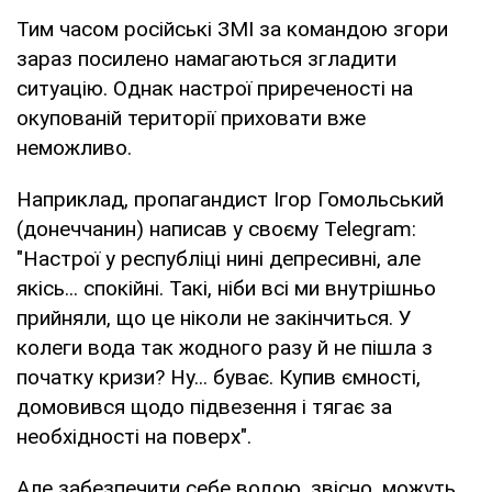
Тим часом російські ЗМІ за командою згори
зараз посилено намагаються згладити
ситуацію. Однак настрої приреченості на
окупованій території приховати вже
неможливо.
Наприклад, пропагандист Ігор Гомольський
(донеччанин) написав у своєму Telegram:
"Настрої у республіці нині депресивні, але
якісь... спокійні. Такі, ніби всі ми внутрішньо
прийняли, що це ніколи не закінчиться. У
колеги вода так жодного разу й не пішла з
початку кризи? Ну... буває. Купив ємності,
домовився щодо підвезення і тягає за
необхідності на поверх".
Але забезпечити себе водою, звісно, можуть