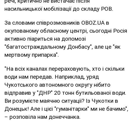
речі, критично не вистачає після
насильницької мобілізації до складу РОВ.
За словами співрозмовників OBOZ.UA в
окупованому обласному центрі, сьогодні Росія
активно піариться на допомозі
"багатостраждальному Донбасу", але це "як
мертвому припарка".
"На всіх каналах перераховують, хто і скільки
води нам передав. Наприклад, уряд
Чукотського автономного округу нібито
відправив у "ДНР" 20 тонн бутильованої води.
Ви розумієте маячню ситуації? Із Чукотки в
Донецьк! Але і цієї "гуманітарки" ми не бачимо",
– розповіла нам донеччанка.