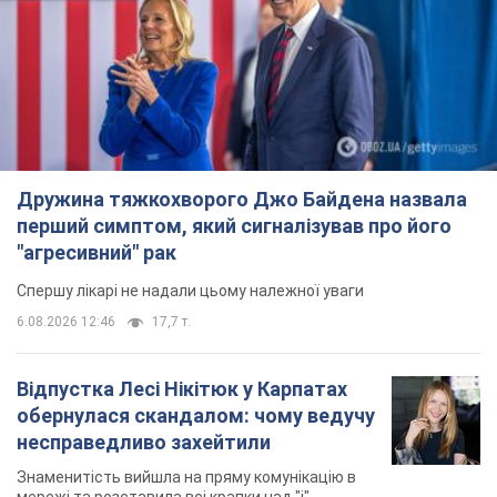
перший симптом, який сигналізував про його
"агресивний" рак
Спершу лікарі не надали цьому належної уваги
6.08.2026 12:46
17,7 т.
Відпустка Лесі Нікітюк у Карпатах
обернулася скандалом: чому ведучу
несправедливо захейтили
Знаменитість вийшла на пряму комунікацію в
мережі та розставила всі крапки над "і"
6.08.2026 17:32
14,4 т.
"Динамо" з перемоги стартувало у
кваліфікації Ліги конференцій. Відео
Матч відбувся в Любліні
10 часов назад
2,8 т.