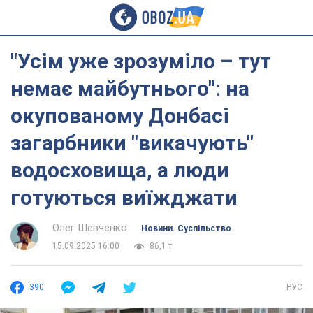
"Усім уже зрозуміло – тут
немає майбутнього": на
окупованому Донбасі
загарбники "викачують"
водосховища, а люди
готуються виїжджати
Олег Шевченко
Новини. Суспільство
15.09.2025 16:00
86,1 т.
390
РУС