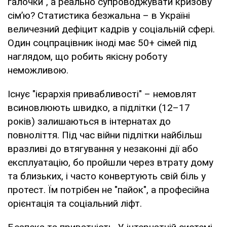
галочки", а реально супроводжувати кризову
сім’ю? Статистика безжальна – в Україні
величезний дефіцит кадрів у соціальній сфері.
Один соцпрацівник іноді має 50+ сімей під
наглядом, що робить якісну роботу
неможливою.
Існує "ієрархія привабливості" – немовлят
всиновлюють швидко, а підлітки (12–17
років) залишаються в інтернатах до
повноліття. Під час війни підлітки найбільш
вразливі до втягування у незаконні дії або
експлуатацію, бо пройшли через втрату дому
та близьких, і часто конвертують свій біль у
протест. Їм потрібен не "пайок", а професійна
орієнтація та соціальний ліфт.