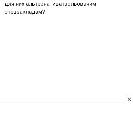
для них альтернатива ізольованим
спецзакладам?
Діти війни. Чому через одинадцять років війни
ми досі не маємо єдиного прозорого
алгоритму миттєвої опіки для дітей, які
втратили батьків сьогодні? Де єдиний