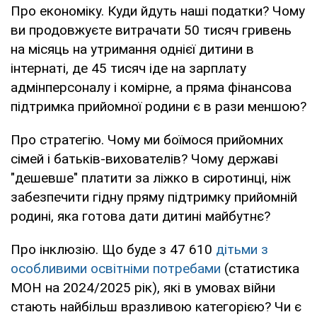
Про економіку. Куди йдуть наші податки? Чому
ви продовжуєте витрачати 50 тисяч гривень
на місяць на утримання однієї дитини в
інтернаті, де 45 тисяч іде на зарплату
адмінперсоналу і комірне, а пряма фінансова
підтримка прийомної родини є в рази меншою?
Про стратегію. Чому ми боїмося прийомних
сімей і батьків-вихователів? Чому державі
"дешевше" платити за ліжко в сиротинці, ніж
забезпечити гідну пряму підтримку прийомній
родині, яка готова дати дитині майбутнє?
Про інклюзію. Що буде з 47 610
дітьми з
особливими освітніми потребами
(статистика
МОН на 2024/2025 рік), які в умовах війни
стають найбільш вразливою категорією? Чи є