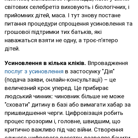
світових селебретіз виховують і біологічних, і
прийомних дітей, маса. І тут знову постане
питання процедури спрощення усиновлення та
грошової підтримки тих батьків, які
наважаться взяти не одну, а троє-п’ятеро
дітей.
Усиновлення в кілька кліків.
Впровадження
послуг з усиновлення
в застосунку "Дія"
(подача заяви, онлайн-консультації) – це
величезний крок уперед. Це прибирає
людський чинник: чиновник більше не може
"сховати" дитину в базі або вимагати хабар за
пришвидшення черги. Цифровізація робить
процес прозорим і, головне, швидшим, що
критично важливо під час війни. Створення
єдиного цифрового реєстру дозволяє бачити