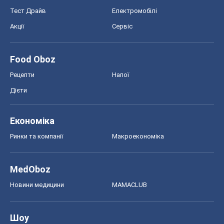
Економіка
Ринки та компанії
Макроекономіка
MedOboz
Новини медицини
MAMACLUB
Шоу
Афіша
Плітки
Краса
Мода
Жіночий журнал