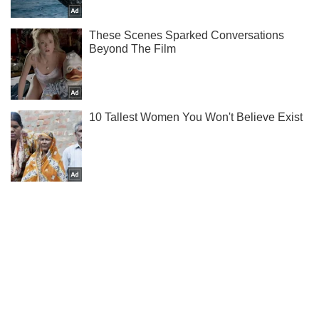
Не набридаємо! Тільки найважливіше - підписуйся на наш
Telegram-канал
Підписатись
Підписатись
Новини. Суспільство
У тоталітарній державі...