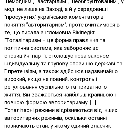
"немодним", "застарілим", "необґрунтованим", у
моді не лише на Заході, а й у середовищі
"просунутих" українських коментаторів
поняття "авторитаризм", проте вчитаймося в
те, що писала англомовна Вікіпедія:
"Тоталітаризм – це форма правління та
політична система, яка забороняє всі
опозиційні партії, оголошує поза законом
індивідуальну та групову опозицію державі та
її претензіям, а також здійснює надзвичайно
високий, якщо не повний, контроль і
регулювання суспільного та приватного
життя. Він вважається найбільш крайньою і
повною формою авторитаризму. […].
Тоталітарні режими відрізняються від інших
авторитарних режимів, оскільки останні
позначають стан, у якому єдиний власник