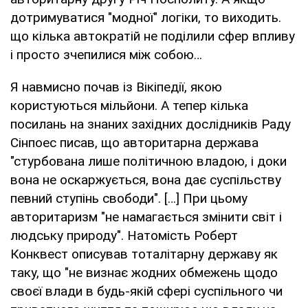
дотримуватися "модної" логіки, то виходить.
що кілька автократій не поділили сфер впливу
і просто зчепилися між собою…
Я навмисно почав із Вікіпедії, якою
користуються мільйони. А тепер кілька
посилань на знаних західних дослідників Раду
Сінпоес писав, що авторитарна держава
"стурбована лише політичною владою, і доки
вона не оскаржується, вона дає суспільству
певний ступінь свободи". […] При цьому
авторитаризм "не намагається змінити світ і
людську природу". Натомість Роберт
Конквест описував тоталітарну державу як
таку, що "не визнає жодних обмежень щодо
своєї влади в будь-якій сфері суспільного чи