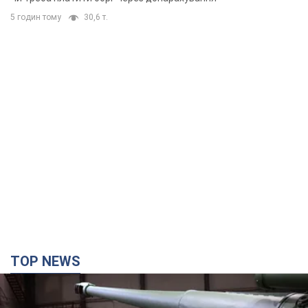
TOP NEWS
Кремль отримав "вікно можливостей", а Трамп