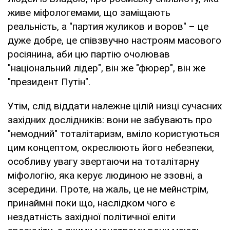
живе міфологемами, що заміщають
реальність, а "партия жуликов и воров" – це
дуже добре, це співзвучно настроям масового
росіянина, аби цю партію очолював
"національний лідер", він же "фюрер", він же
"президент Путін".
Утім, слід віддати належне цілій низці сучасних
західних дослідників: вони не забувають про
"немодний" тоталітаризм, вміло користуються
цим концептом, окреслюють його небезпеки,
особливу увагу звертаючи на тоталітарну
міфологію, яка керує людиною не ззовні, а
зсередини. Проте, на жаль, це не мейнстрім,
принаймні поки що, наслідком чого є
нездатність західної політичної еліти