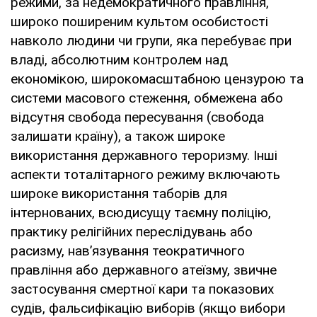
режими, за недемократичного правління,
широко поширеним культом особистості
навколо людини чи групи, яка перебуває при
владі, абсолютним контролем над
економікою, широкомасштабною цензурою та
системи масового стеження, обмежена або
відсутня свобода пересування (свобода
залишати країну), а також широке
використання державного тероризму. Інші
аспекти тоталітарного режиму включають
широке використання таборів для
інтернованих, всюдисущу таємну поліцію,
практику релігійних переслідувань або
расизму, нав’язування теократичного
правління або державного атеїзму, звичне
застосування смертної кари та показових
судів, фальсифікацію виборів (якщо вибори