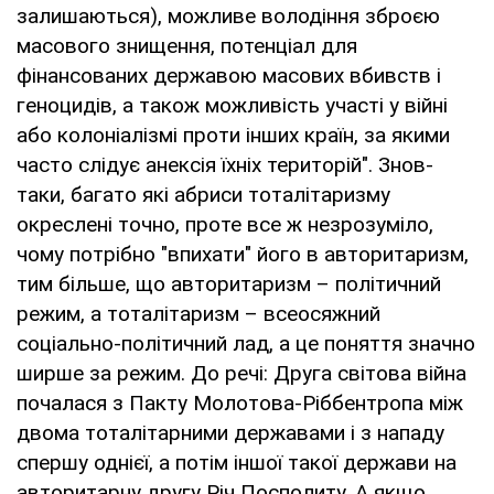
залишаються), можливе володіння зброєю
масового знищення, потенціал для
фінансованих державою масових вбивств і
геноцидів, а також можливість участі у війні
або колоніалізмі проти інших країн, за якими
часто слідує анексія їхніх територій". Знов-
таки, багато які абриси тоталітаризму
окреслені точно, проте все ж незрозуміло,
чому потрібно "впихати" його в авторитаризм,
тим більше, що авторитаризм – політичний
режим, а тоталітаризм – всеосяжний
соціально-політичний лад, а це поняття значно
ширше за режим. До речі: Друга світова війна
почалася з Пакту Молотова-Ріббентропа між
двома тоталітарними державами і з нападу
спершу однієї, а потім іншої такої держави на
авторитарну другу Річ Посполиту. А якщо