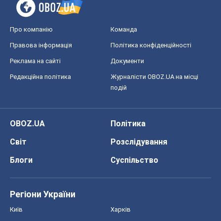
OBOZ.UA
Політика
Світ
Розслідування
Блоги
Суспільство
Регіони України
Київ
Харків
Запоріжжя
Дніпро
Черкаси
Спорт
Футбол
Баскетбол
Хокей
Бокс
Формула-1