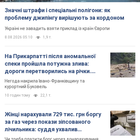
спеки пройшла потужна злива:
дороги перетворились на річки.
Відео
Негода накрила Івано-Франківщину та
курортний Буковель
10 годин тому
22,1 т.
Жінці нарахували 729 тис. грн боргу
за газ через покази зіпсованого
лічильника: суддя ухвалив
неочікуване рішення
Чи треба платити борг через донарахування
5 годин тому
30,6 т.