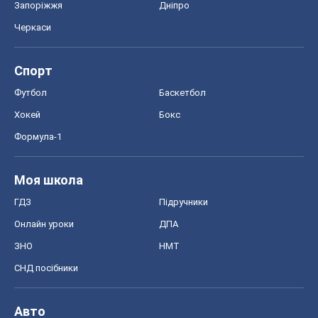
Моя школа
ГДЗ
Підручники
Онлайн уроки
ДПА
ЗНО
НМТ
СНД посібники
Авто
Тест Драйв
Електромобілі
Акції
Сервіс
Food Oboz
Рецепти
Напої
Дієти