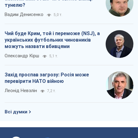
Захід проспав загрозу: Росія може
перевірити НАТО війною
Леонід Невзлін
7,2 т.
Всі думки
Про компанію
Команда
Правова інформація
Політика конфіденційності
Реклама на сайті
Документи
Редакційна політика
Журналісти OBOZ.UA на місці
подій