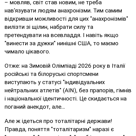
– мовляв, світ став новим, не треба
нав’язувати людям анахронізми. Тим самим
відкривши можливості для цих "анахронізмів"
вилізти зі щілин, набрати силу та
претендувати на всевладдя. І навіть якщо
"винести за дужки" нинішні США, то маємо
чимало цікавого.
Отже: на Зимовій Олімпіаді 2026 року в Італії
російські та білоруські спортсмени
виступають у статусі "індивідуальних
нейтральних атлетів" (AIN), без прапорів, гімнів
і національної ідентичності. Це скидається на
поганий анекдот, але…
Але ж ідеться про тоталітарні держави!
Правда, поняття "тоталітаризм" наразі є