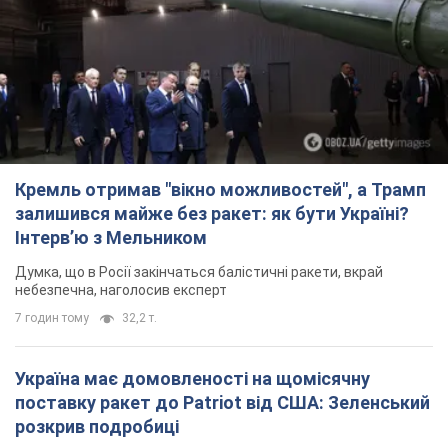
залишився майже без ракет: як бути Україні?
Інтерв’ю з Мельником
Думка, що в Росії закінчаться балістичні ракети, вкрай
небезпечна, наголосив експерт
7 годин тому
32,2 т.
Україна має домовленості на щомісячну
поставку ракет до Patriot від США: Зеленський
розкрив подробиці
Київ також веде активні переговори з європейськими
партнерами
5 годин тому
35,4 т.
Дбала про учнів та підтримувала педагогів:
внаслідок удару РФ по Київщині загинула
директорка київського ліцею, її чоловік та онук
Вічна пам'ять жертвам російського терору