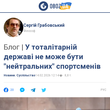
Сергій Грабовський
Філософ
Блог |
У тоталітарній
державі не може бути
"нейтральних" спортсменів
Новини. Суспільство
14.02.2026 12:14
8,8 т.
20
РУС