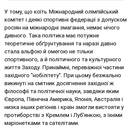
У тому, що коїть Міжнародний олімпійський
комітет і деякі спортивні федерації з допуском
росіян на міжнародні змагання, немає нічого
дивного. Така політика має потужне
теоретичне обґрунтування та наразі давно
стала альфою й омегою не тільки
спортивного, а й політичного та культурного
життя Заходу. Принаймні, переважної частини
західного "нобілітету". При цьому безжально
викинуті на смітник досягнення західної ж
філософії та політичної науки, завдяки яким
Європа, Північна Америка, Японія, Австралія і
низка інших регіонів і країн змогли вистояти у
протиборстві з Кремлем і Луб’янкою, з їхніми
маріонетками та сателітами.