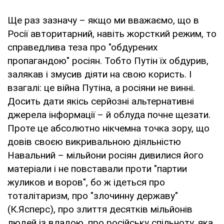
Ще раз зазначу – якщо ми вважаємо, що в
Росії авторитарний, навіть жорсткий режим, то
справедлива теза про "обдурених
пропагандою" росіян. Тобто Путін їх обдурив,
залякав і змусив діяти на свою користь. І
взагалі: це війна Путіна, а росіяни не винні.
Досить дати якісь серйозні альтернативні
джерела інформації – й облуда почне щезати.
Проте це абсолютно нікчемна точка зору, що
довів своєю викривальною діяльністю
Навальний – мільйони росіян дивилися його
матеріали і не повставали проти "партии
жуликов и воров", бо ж ідеться про
тоталітаризм, про "злочинну державу"
(К.Ясперс), про злиття десятків мільйонів
людей із владою, про російську спільноту, яка