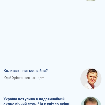
Коли закінчиться війна?
Юрій Хрістензен
5,9 т.
Україна вступила в надзвичайний
економічний стан. Чи є світло вкінці
тунелю?
Вадим Денисенко
5,0 т.
Чий буде Крим, той і переможе (NSJ), а
українських футбольних чиновників
можуть назвати вбивцями
Олександр Кірш
5,1 т.