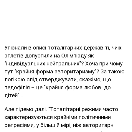
Упізнали в описі тоталітарних держав ті, чиїх
атлетів допустили на Олімпіаду як
"індивідуальних нейтральних"? Хоча при чому
тут "крайня форма авторитаризму"? За такою
логікою слід стверджувати, скажімо, що
педофілія – це "крайня форма любові до
дітей"…
Але підемо далі. "Тоталітарні режими часто
характеризуються крайніми політичними
репресіями, у більшій мірі, ніж авторитарні