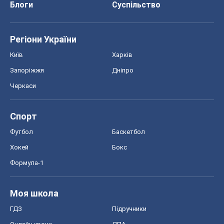
Спорт
Футбол
Баскетбол
Хокей
Бокс
Формула-1
Моя школа
ГДЗ
Підручники
Онлайн уроки
ДПА
ЗНО
НМТ
СНД посібники
Авто
Тест Драйв
Електромобілі
Акції
Сервіс