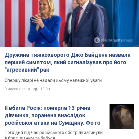
перший симптом, який сигналізував про його
"агресивний" рак
Спершу лікарі не надали цьому належної уваги
9 часов назад
13,3 т.
Її вбила Росія: померла 13-річна
дівчинка, поранена внаслідок
російської атаки на Сумщину. Фото
Того дня під час російського обстрілу загинули
її брат, вітчим та бабуся
10 часов назад
9,9 т.
Чому в СРСР лікарі носили лише білі
халати
У цьому був як практичний, так і символічний
сенс
9 часов назад
4,7 т.