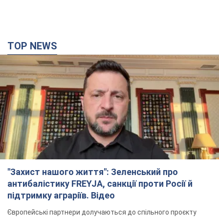
"Захист нашого життя": Зеленський про
антибалістику FREYJA, санкції проти Росії й
підтримку аграріїв. Відео
Європейські партнери долучаються до спільного проєкту
2 часа назад
24,8 т.
"Балістика вбиває людей": Сікорський закликав
обговорити перехоплення ворожих ракет над
Україною
Глава МЗС Польщі закликав до збиття російських ракет над
Україною