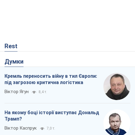
Думки
Кремль переносить війну в тил Європи:
під загрозою критична логістика
Віктор Ягун
8,4 т.
На якому боці історії виступає Дональд
Трамп?
Віктор Каспрук
7,0 т.
В Києві вирубали понад 300 великих
дерев заради теплотраси і всупереч
Генплану
Владислав Самойленко
822