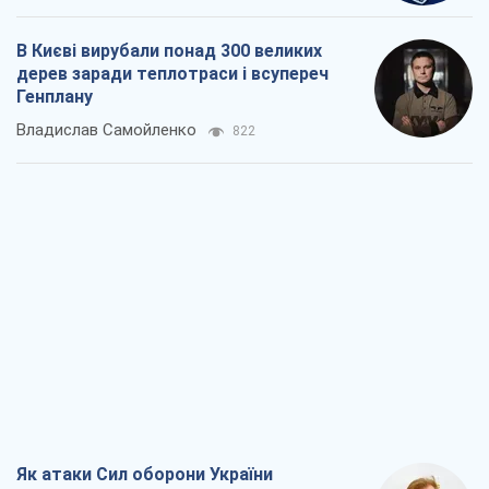
Як атаки Сил оборони України
скоротили експорт російських
нафтопродуктів
Андрій Клименко
1,4 т.
Два супертурніри Магучіх: спортивний
календар осені 2026 року
Олександр Липенко
2,6 т.