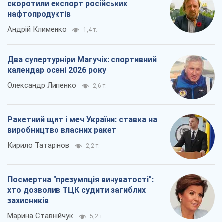
Ракетний щит і меч України: ставка на
виробництво власних ракет
Кирило Татарінов
2,2 т.
Посмертна "презумпція винуватості":
хто дозволив ТЦК судити загиблих
захисників
Марина Ставнійчук
5,2 т.
Всі думки
Про компанію
Команда