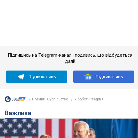
далі!
Підписатись
Підписатись
Новини. Суспільство
У роботі Резерв+...
Важливе
Дружина тяжкохворого Джо Байдена назвала