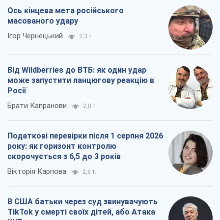
Ось кінцева мета російського
масованого удару
Ігор Чернецький
2,3 т.
Від Wildberries до ВТБ: як один удар
може запустити ланцюгову реакцію в
Росії
Брати Капранови
2,0 т.
Податкові перевірки після 1 серпня 2026
року: як горизонт контролю
скорочується з 6,5 до 3 років
Вікторія Карпова
2,6 т.
В США батьки через суд звинувачують
TikTok у смерті своїх дітей, або Атака