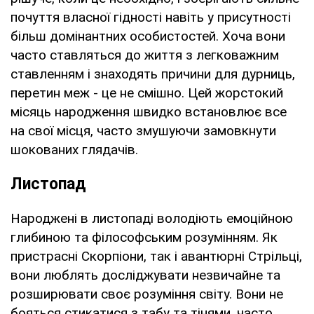
почуття власної гідності навіть у присутності
більш домінантних особистостей. Хоча вони
часто ставляться до життя з легковажним
ставленням і знаходять причини для дурниць,
перетин меж - це не смішно. Цей жорстокий
місяць народження швидко встановлює все
на свої місця, часто змушуючи замовкнути
шокованих глядачів.
Листопад
Народжені в листопаді володіють емоційною
глибиною та філософським розумінням. Як
пристрасні Скорпіони, так і авантюрні Стрільці,
вони люблять досліджувати незвичайне та
розширювати своє розуміння світу. Вони не
бояться стикатися з табу та тінями, часто