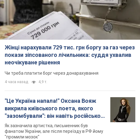
Жінці нарахували 729 тис. грн боргу за газ через
покази зіпсованого лічильника: суддя ухвалив
неочікуване рішення
Чи треба платити борг через донарахування
4 часа назад
4,9 т.
"Це Україна напала!" Оксана Вояж
викрила київського поета, якого
"зазомбували": він навіть російської
не знав, а тепер хоче геноциду
Як зазначила артистка, письменник був
українців
фанатом України, але після переїзду в РФ йому
"промили мозок"