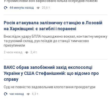
У промисловій зоні зафіксовано кілька осередків пожежі
44 минуты назад
20,6 т.
Росія атакувала залізничну станцію в Лозовій
на Харківщині: є загиблі і поранені
Внаслідок удару БПЛА пошкоджено вокзал, контактну мережу
та рухомий склад, рух поїздів до станції тимчасово
призупинили
2 часа назад
2,4 т.
ВАКС обрав запобіжний захід експосолці
України у США Стефанішиній: що відомо про
справу
Суд не повністю задовольнив клопотання прокуратури
час назад
6,3 т.