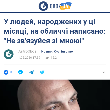
У людей, народжених у ці
місяці, на обличчі написано:
"Не зв'язуйся зі мною!"
AstroOboz
Новини. Суспільство
1.06.2026 17:39
12,2 т.
0
РУС