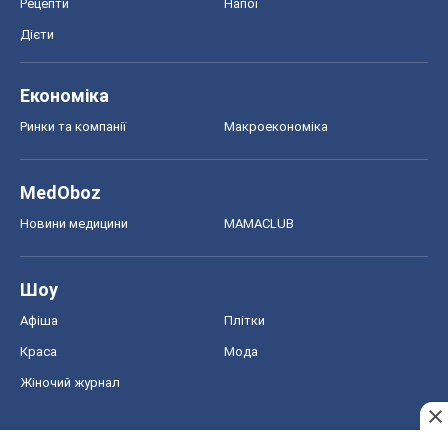
Рецепти
Напої
Дієти
Економіка
Ринки та компанії
Макроекономіка
MedOboz
Новини медицини
MAMACLUB
Шоу
Афіша
Плітки
Краса
Мода
Жіночий журнал