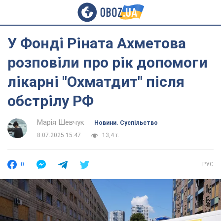
У Фонді Ріната Ахметова
розповіли про рік допомоги
лікарні "Охматдит" після
обстрілу РФ
Марія Шевчук
Новини. Суспільство
8.07.2025 15:47
13,4 т.
0
РУС