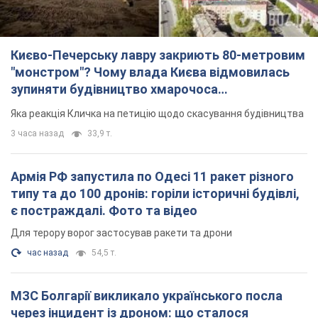
Києво-Печерську лавру закриють 80-метровим
"монстром"? Чому влада Києва відмовилась
зупиняти будівництво хмарочоса
"московського вірянина"
Яка реакція Кличка на петицію щодо скасування будівництва
3 часа назад
33,9 т.
Армія РФ запустила по Одесі 11 ракет різного
типу та до 100 дронів: горіли історичні будівлі,
є постраждалі. Фото та відео
Для терору ворог застосував ракети та дрони
час назад
54,5 т.
МЗС Болгарії викликало українського посла
через інцидент із дроном: що сталося