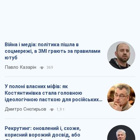
Війна і медіа: політика пішла в
соцмережі, а ЗМІ грають за правилами
ютуб
Павло Казарін
369
У полоні власних міфів: як
Костянтинівка стала головною
ідеологічною пасткою для російських
окупантів
Дмитро Снєгирьов
1,9 т.
Рекрутинг: оновлений і, схоже,
корисний ворожий досвід, або