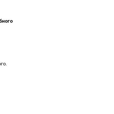
обного
го.