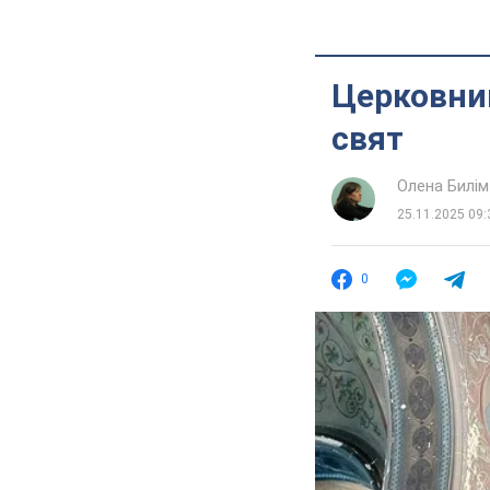
Церковний
свят
Олена Билім
25.11.2025 09:
0