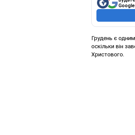
Google
Грудень є одним
оскільки він за
Христового.