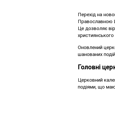
Перехід на ново
Православною Ц
Це дозволяє вір
християнського 
Оновлений церко
шанованих подій
Головні цер
Церковний кале
подіями, що маю