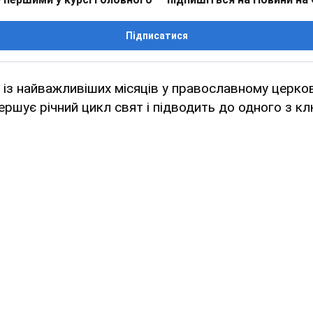
Підписатися
 із найважливіших місяців у православному церк
вершує річний цикл свят і підводить до одного з к