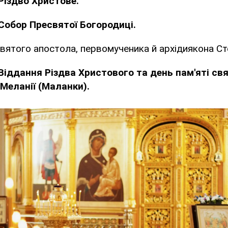
Різдво Христове.
Собор Пресвятої Богородиці.
святого апостола, первомученика й архідиякона Ст
Віддання Різдва Христового та день пам'яті свя
Меланії (Маланки).