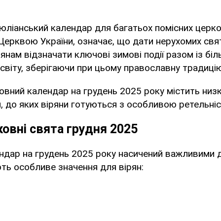
юліанський календар для багатьох помісних церко
ерквою України, означає, що дати нерухомих свя
янам відзначати ключові зимові події разом із бі
світу, зберігаючи при цьому православну традицію
вний календар на грудень 2025 року містить низк
, до яких віряни готуються з особливою ретельні
ковні свята грудня 2025
ндар на грудень 2025 року насичений важливими 
ть особливе значення для вірян: