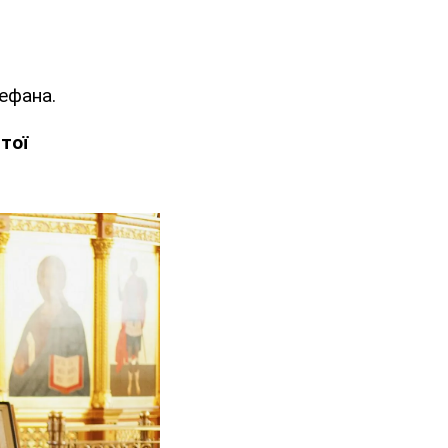
ефана.
тої