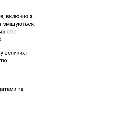
в, включно з
т зміщуються.
льшістю
.
у великих і
стю.
датами та