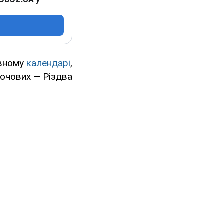
овному
календарі
,
лючових — Різдва