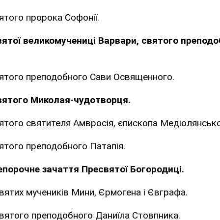
ятого пророка Софонії.
вятої великомучениці Варвари, святого препод
вятого преподобного Сави Освященного.
святого Миколая-чудотворця.
вятого святителя Амвросія, єпископа Медіолянсько
вятого преподобного Патапія.
епорочне зачаття Пресвятої Богородиці.
святих мучеників Мини, Єрмогена і Євграфа.
святого преподобного Даниїла Стовпника.