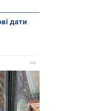
ві дати
РУС