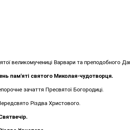
вятої великомучениці Варвари та преподобного Да
ень пам'яті святого Миколая-чудотворця.
епорочне зачаття Пресвятої Богородиці.
Передсвято Різдва Христового.
Святвечір.