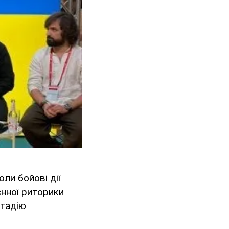
ли бойові дії
єнної риторики
стадію