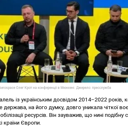
алель із українським досвідом 2014–2022 років, ко
е держава, на його думку, довго уникала чіткої во
обілізації ресурсів. Він зауважив, що нині подібну 
і країни Європи.