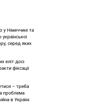
 у Німеччині та
о української
ру, серед яких
х еліт досі
акти фіксації
утися – треба
ва проблема
йна в Україні.