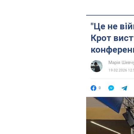
"Це не вій
Крот вист
конференц
Марія Шевч
19.02.2026 12:
0