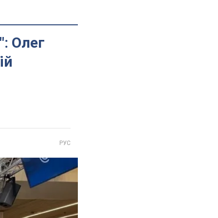
": Олег
ій
РУС