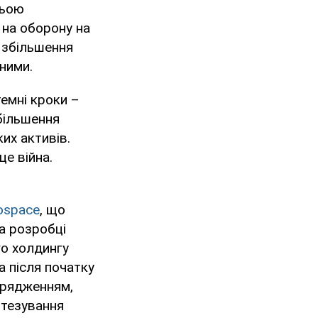
ньою
 на оборону на
о збільшення
ними.
емні кроки –
більшення
их активів.
е війна.
rospace
, що
та розробці
го холдингу
ка після початку
рядженням,
тезування