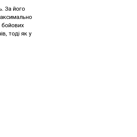
. За його
максимально
я бойових
, тоді як у