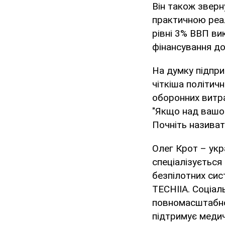
Він також зверн
практичною реал
рівні 3% ВВП ви
фінансування д
На думку підпри
чіткіша політич
оборонних витра
"Якщо над вашою
Почніть називати
Олег Крот – укр
спеціалізується
безпілотних сис
TECHIIA. Соціаль
повномасштабно
підтримує медич