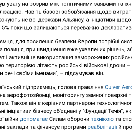
ув увагу на розрив між політичними заявами та їх
ізацією. Навіть базові зобов’язання щодо витрат
конують не всі держави Альянсу, а ініціативи щод
о 5% поки що залишаються переважно декларатив
ємця, для посилення безпеки Європи потрібні сист
на позиція, пришвидшення вже ухвалених рішень, з
т і активніше використання заморожених російськ
 територією літають російські військові дрони – ц
 речі своїми іменами", – підсумував він.
аїнський підприємець, голова правління
Culver Ae
 на аерофотозйомці, моніторингу земної поверхні 
тем. Також він є керівним партнером технологічно
ні ініціативи бізнесу об’єднані у "Фундації Течія", я
ї війни
допомагає
Силам оборони
технікою
та спо
ні заклади та фінансує програми
реабілітації
й про