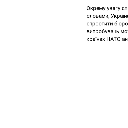
Окрему увагу сп
словами, Украї
спростити бюрок
випробувань мож
країнах НАТО ан