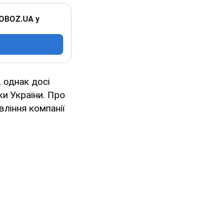
 OBOZ.UA у
 однак досі
ки України. Про
ління компанії