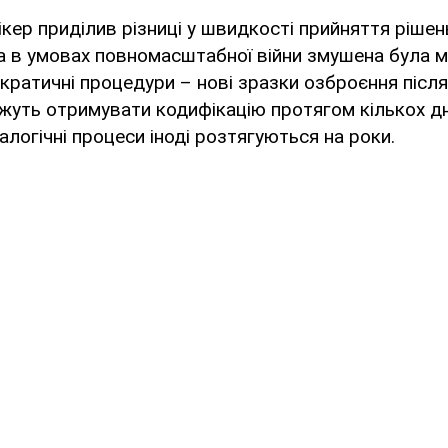
ікер приділив різниці у швидкості прийняття рішень
на в умовах повномасштабної війни змушена була 
ратичні процедури – нові зразки озброєння післ
уть отримувати кодифікацію протягом кількох днів
алогічні процеси іноді розтягуються на роки.