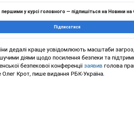
 першими у курсі головного — підпишіться на Новини на
Підписатися
їни дедалі краще усвідомлюють масштаби загроз,
ішучими діями щодо посилення безпеки та підтрим
енської безпекової конференції
заявив
голова прав
e Олег Крот, пише видання РБК-Україна.