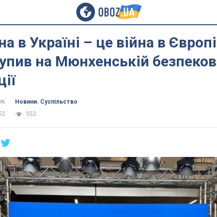
на в Україні – це війна в Європі
упив на Мюнхенській безпеков
ії
ук
Новини. Суспільство
52
552