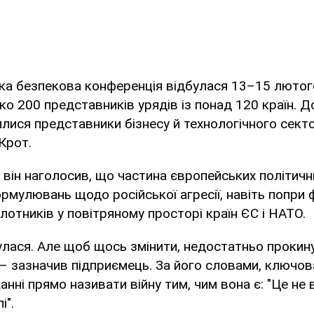
а безпекова конференція відбулася 13–15 лютого
ко 200 представників урядів із понад 120 країн. Д
илися представники бізнесу й технологічного секто
Крот.
й він наголосив, що частина європейських політични
ормулювань щодо російської агресії, навіть попри ф
ілотників у повітряному просторі країн ЄС і НАТО.
лася. Але щоб щось змінити, недостатньо прокин
, – зазначив підприємець. За його словами, ключо
нні прямо називати війну тим, чим вона є: "Це не ві
і".