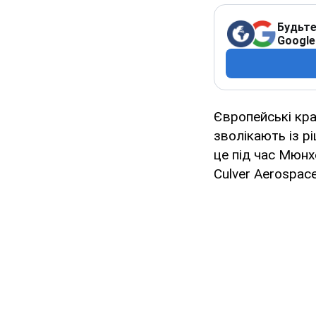
Будьте
Google
Європейські кра
зволікають із р
це під час Мюнх
Culver Aerospac