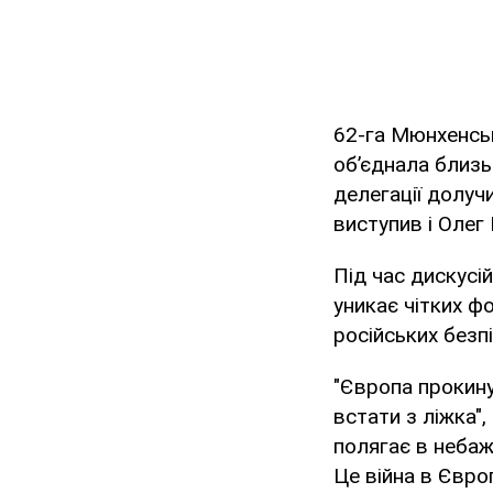
62-га Мюнхенськ
об’єднала близь
делегації долуч
виступив і Олег 
Під час дискусі
уникає чітких ф
російських безп
"Європа прокину
встати з ліжка"
полягає в небажа
Це війна в Європ