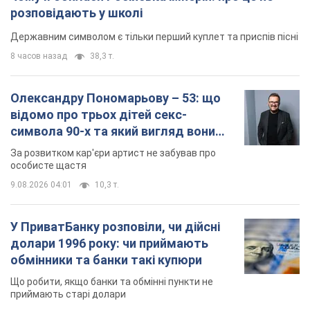
розповідають у школі
Державним символом є тільки перший куплет та приспів пісні
8 часов назад
38,3 т.
Олександру Пономарьову – 53: що
відомо про трьох дітей секс-
символа 90-х та який вигляд вони
мають
За розвитком кар'єри артист не забував про
особисте щастя
9.08.2026 04:01
10,3 т.
У ПриватБанку розповіли, чи дійсні
долари 1996 року: чи приймають
обмінники та банки такі купюри
Що робити, якщо банки та обмінні пункти не
приймають старі долари