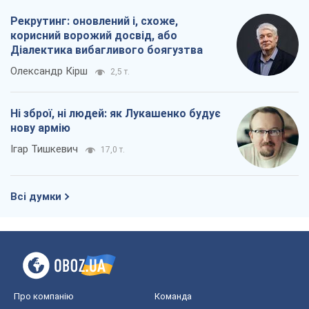
Рекрутинг: оновлений і, схоже,
корисний ворожий досвід, або
Діалектика вибагливого боягузтва
Олександр Кірш
2,5 т.
Ні зброї, ні людей: як Лукашенко будує
нову армію
Ігар Тишкевич
17,0 т.
Всі думки
Про компанію
Команда