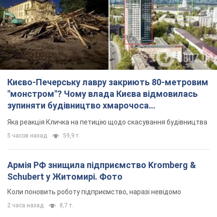
Києво-Печерську лавру закриють 80-метровим
"монстром"? Чому влада Києва відмовилась
зупиняти будівництво хмарочоса
"московського вірянина"
Яка реакція Кличка на петицію щодо скасування будівництва
5 часов назад
59,9 т.
Армія РФ знищила підприємство Kromberg &
Schubert у Житомирі. Фото
Коли поновить роботу підприємство, наразі невідомо
2 часа назад
8,7 т.