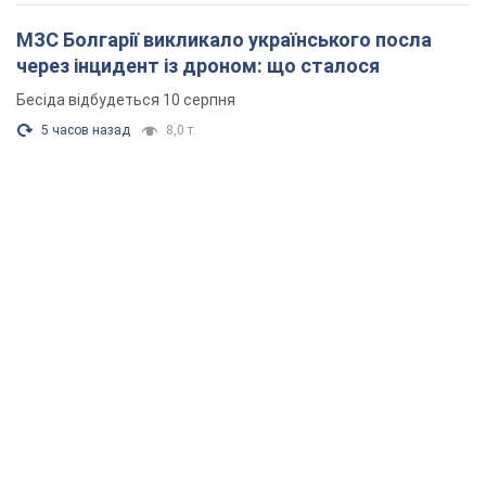
МЗС Болгарії викликало українського посла
через інцидент із дроном: що сталося
Бесіда відбудеться 10 серпня
5 часов назад
8,0 т.