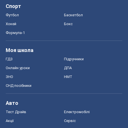
Спорт
Футбол
Баскетбол
Хокей
Бокс
Формула-1
Моя школа
ГДЗ
Підручники
Онлайн уроки
ДПА
ЗНО
НМТ
СНД посібники
Авто
Тест Драйв
Електромобілі
Акції
Сервіс