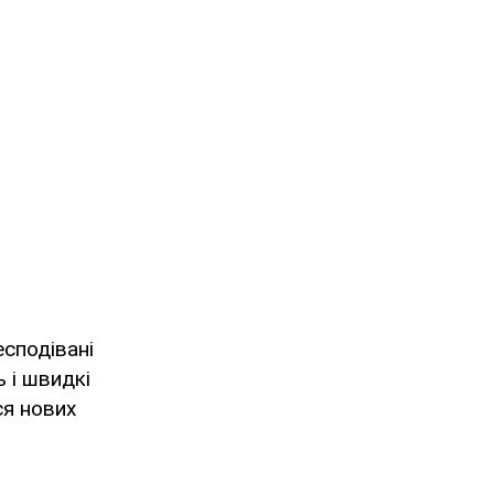
есподівані
 і швидкі
ся нових