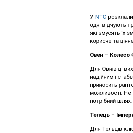
У
NTO
розклали 
одні відчують пр
які змусять їх 
корисне та цінне
Овен – Колесо
Для Овнів ці ви
надійним і стаб
приносить раптов
можливості. Не 
потрібний шлях.
Телець
–
Імпер
Для Тельців клю