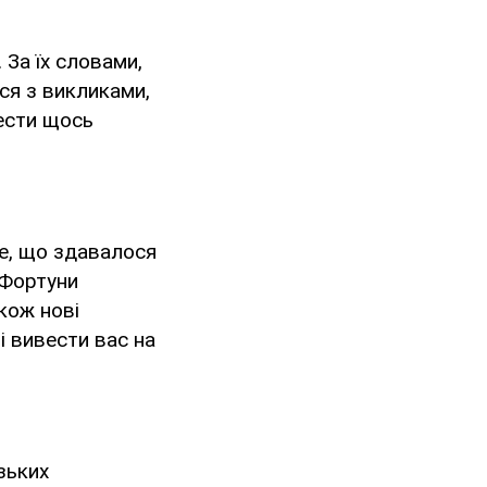
 За їх словами,
ься з викликами,
нести щось
Те, що здавалося
 Фортуни
акож нові
і вивести вас на
зьких