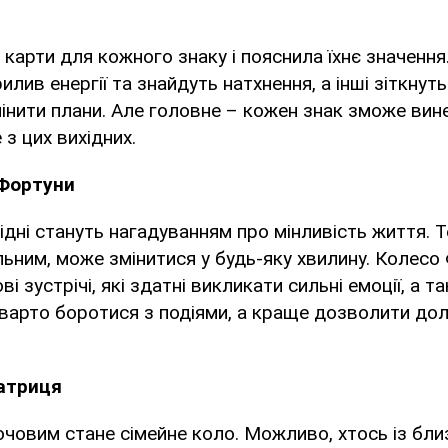
карти для кожного знаку і пояснила їхнє значення.
илив енергії та знайдуть натхнення, а інші зіткнут
змінити плани. Але головне – кожен знак зможе ви
 з цих вихідних.
 Фортуни
хідні стануть нагадуванням про мінливість життя. 
ільним, може змінитися у будь-яку хвилину. Колесо
і зустрічі, які здатні викликати сильні емоції, а т
варто боротися з подіями, а краще дозволити дол
атриця
човим стане сімейне коло. Можливо, хтось із бли