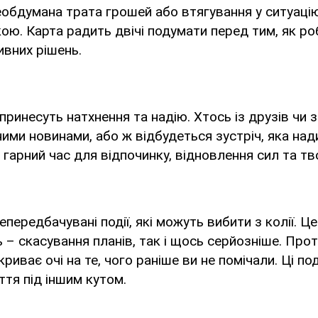
обдумана трата грошей або втягування у ситуацію
ою. Карта радить двічі подумати перед тим, як роб
ивних рішень.
і принесуть натхнення та надію. Хтось із друзів чи
ими новинами, або ж відбудеться зустріч, яка нади
 гарний час для відпочинку, відновлення сил та тв
передбачувані події, які можуть вибити з колії. Ц
ь – скасування планів, так і щось серйозніше. Про
криває очі на те, чого раніше ви не помічали. Ці по
ття під іншим кутом.