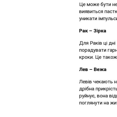
Це може бути не
виявиться пастк
уникати імпульс
Рак – Зірка
Для Раків ці дн
порадувати гарн
кроки. Це також
Лев – Вежа
Левів чекають не
дрібна прикріст
руйнує, вона від
поглянути на жи