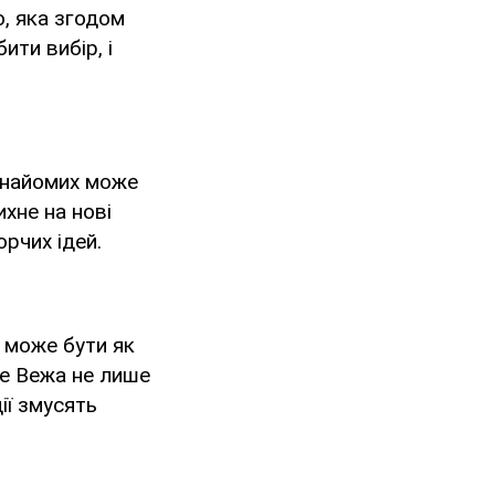
, яка згодом
ити вибір, і
 знайомих може
хне на нові
орчих ідей.
е може бути як
те Вежа не лише
дії змусять