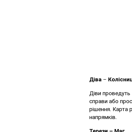
Діва
–
Колісни
Діви проведуть 
справи або прос
рішення. Карта 
напрямків.
Терези – Маг