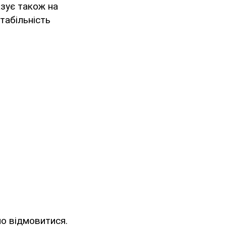
азує також на
табільність
но відмовитися.