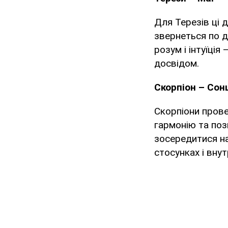
Для Терезів ці 
звернеться по д
розум і інтуїція
досвідом.
Скорпіон – Сон
Скорпіони прове
гармонію та поз
зосередитися на
стосунках і внут