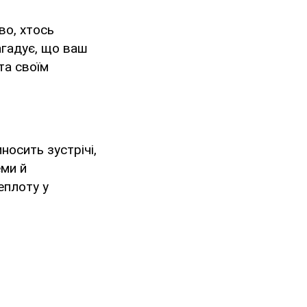
во, хтось
агадує, що ваш
та своїм
носить зустрічі,
еми й
еплоту у