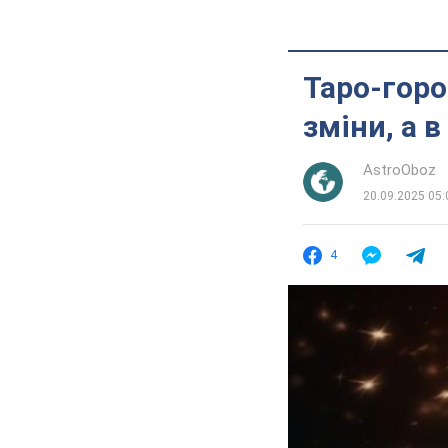
Таро-горос
зміни, а в
AstroOboz
20.09.2025 05:
4