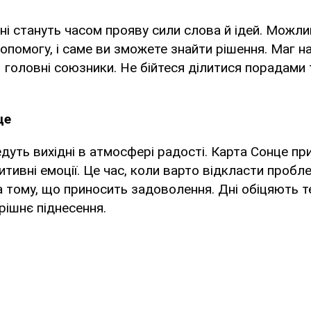
дні стануть часом прояву сили слова й ідей. Можли
опомогу, і саме ви зможете знайти рішення. Маг н
 – головні союзники. Не бійтеся ділитися порадами 
це
дуть вихідні в атмосфері радості. Карта Сонце при
итивні емоції. Це час, коли варто відкласти пробл
 тому, що приносить задоволення. Дні обіцяють т
рішнє піднесення.