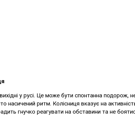
ця
вихідні у русі. Це може бути спонтанна подорож, н
то насичений ритм. Колісниця вказує на активність
радить гнучко реагувати на обставини та не бояти