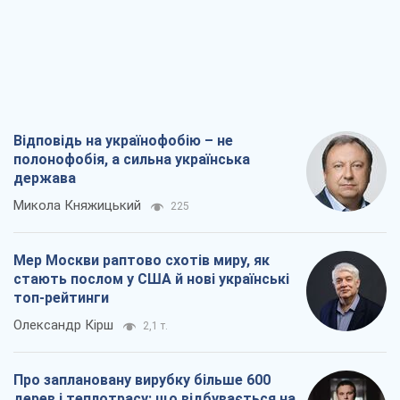
Відповідь на українофобію – не
полонофобія, а сильна українська
держава
Микола Княжицький
225
Мер Москви раптово схотів миру, як
стають послом у США й нові українські
топ-рейтинги
Олександр Кірш
2,1 т.
Про заплановану вирубку більше 600
дерев і теплотрасу: що відбувається на