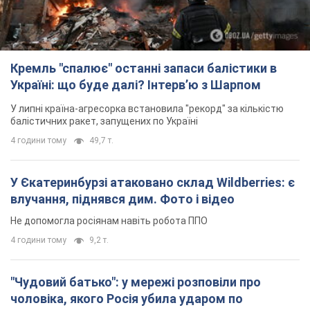
Кремль "спалює" останні запаси балістики в
Україні: що буде далі? Інтерв’ю з Шарпом
У липні країна-агресорка встановила "рекорд" за кількістю
балістичних ракет, запущених по Україні
4 години тому
49,7 т.
У Єкатеринбурзі атаковано склад Wildberries: є
влучання, піднявся дим. Фото і відео
Не допомогла росіянам навіть робота ППО
4 години тому
9,2 т.
"Чудовий батько": у мережі розповіли про
чоловіка, якого Росія убила ударом по