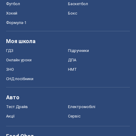
Футбол
Баскетбол
Хокей
Бокс
Формула-1
Моя школа
ГДЗ
Підручники
Онлайн уроки
ДПА
ЗНО
НМТ
СНД посібники
Авто
Тест Драйв
Електромобілі
Акції
Сервіс