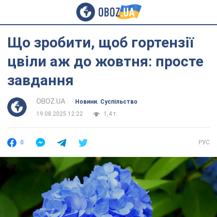
Що зробити, щоб гортензії
цвіли аж до жовтня: просте
завдання
OBOZ.UA
Новини. Суспільство
19.08.2025 12:22
1,4 т.
0
РУС