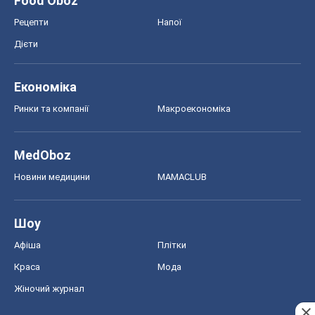
Food Oboz
Рецепти
Напої
Дієти
Економіка
Ринки та компанії
Макроекономіка
MedOboz
Новини медицини
MAMACLUB
Шоу
Афіша
Плітки
Краса
Мода
Жіночий журнал