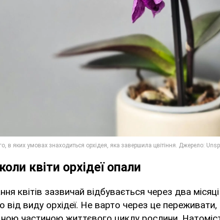
коли квіти орхідеї опали
ня квітів зазвичай відбувається через два місяці
но від виду орхідеї. Не варто через це переживати,
дною частиною життєвого циклу рослини. Натоміс