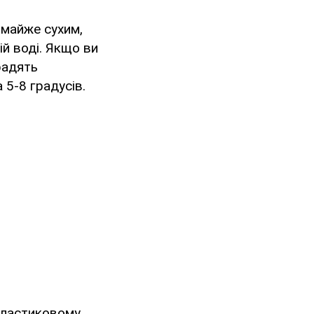
 майже сухим,
ій воді. Якщо ви
радять
 5-8 градусів.
 пластиковому