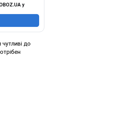
 OBOZ.UA у
и чутливі до
потрібен