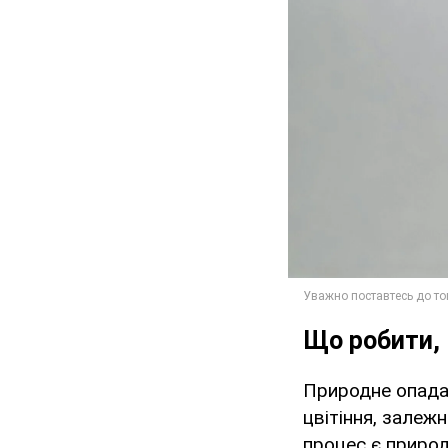
Що робити, 
Природне опадан
цвітіння, залеж
процес є приро