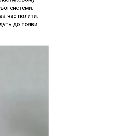
вої системи.
ав час полити.
едуть до появи