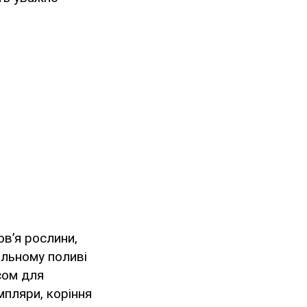
ов’я рослини,
ильному поливі
асом для
пляри, коріння