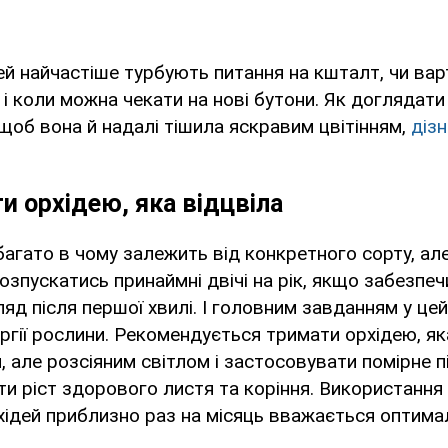
ей найчастіше турбують питання на кшталт, чи ва
і коли можна чекати на нові бутони. Як доглядати
 щоб вона й надалі тішила яскравим цвітінням,
діз
и орхідею, яка відцвіла
багато в чому залежить від конкретного сорту, ал
озпускатись принаймні двічі на рік, якщо забезпеч
яд після першої хвилі. І головним завданням у цей
ргії рослини. Рекомендується тримати орхідею, яка
м, але розсіяним світлом і застосовувати помірне 
и ріст здорового листя та коріння. Використання
хідей приблизно раз на місяць вважається оптим