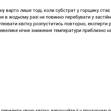
у варто лише тоді, коли субстрат у горщику стає
ння в жодному разі не повинно перебувати у застійн
лювати квітку розпуститись повторно, експерти 
невелике нічне зниження температури приблизно на
 перелити свою квітку, вирощуйте її у прозорому