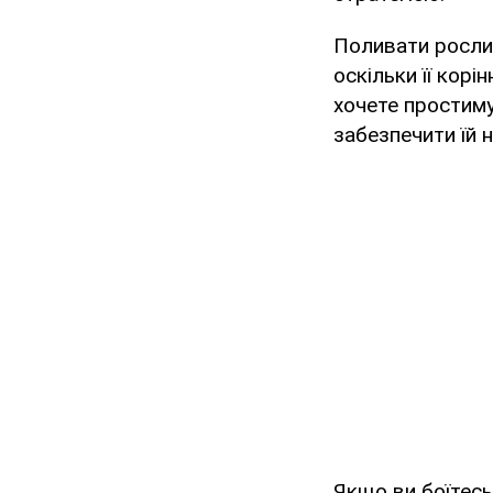
Поливати рослин
оскільки її корі
хочете простиму
забезпечити їй 
Якщо ви боїтесь