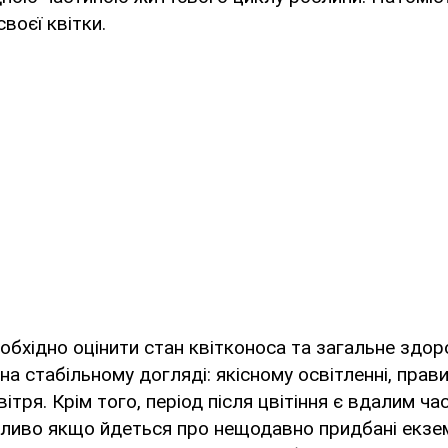
воєї квітки.
обхідно оцінити стан квітконоса та загальне здор
а стабільному догляді: якісному освітленні, прав
вітря. Крім того, період після цвітіння є вдалим ч
бливо якщо йдеться про нещодавно придбані екзем