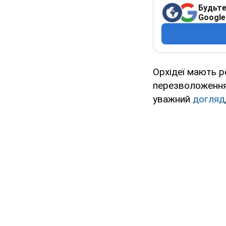
Будьте
Google
Орхідеї мають 
перезволоження 
уважний
догляд