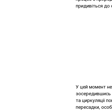
придивіться до с
У цей момент не
зосередившись н
та циркуляції по
пересадки, осо