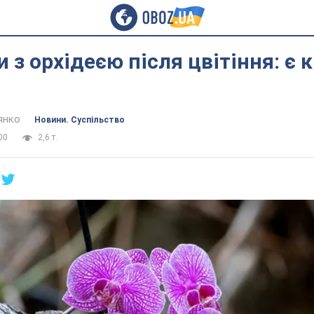
 з орхідеєю після цвітіння: є 
янко
Новини. Суспільство
00
2,6 т.