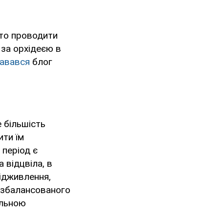
рто проводити
 за орхідеєю в
навався
блог
е більшість
ити їм
 період є
 відцвіла, в
підживлення,
 збалансованого
альною