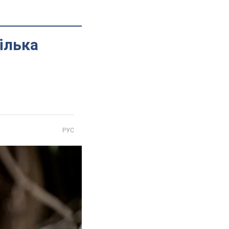
кілька
РУС