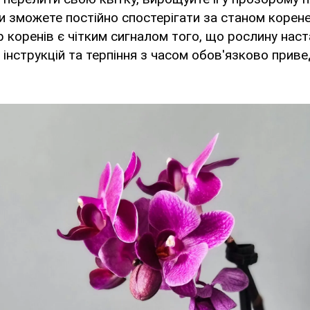
и зможете постійно спостерігати за станом корене
р коренів є чітким сигналом того, що рослину наст
інструкцій та терпіння з часом обов'язково прив