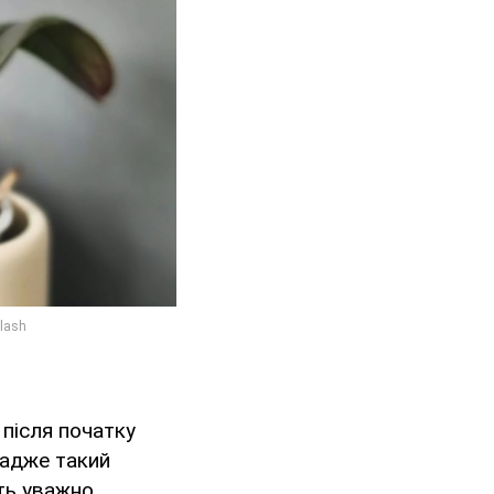
 після початку
 адже такий
ть уважно