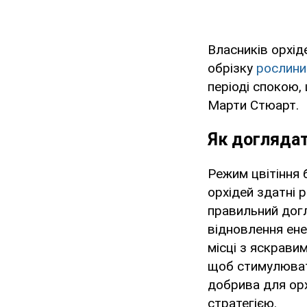
Власників орхід
обрізку
рослини
періоді спокою,
Марти Стюарт.
Як доглядат
Режим цвітіння 
орхідей здатні р
правильний догл
відновлення ене
місці з яскрави
щоб стимулюват
добрива для ор
стратегією.