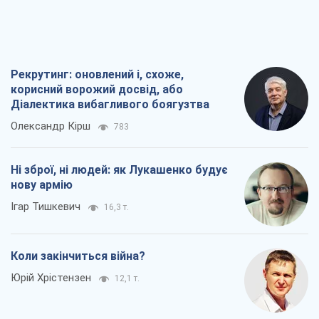
Рекрутинг: оновлений і, схоже,
корисний ворожий досвід, або
Діалектика вибагливого боягузтва
Олександр Кірш
783
Ні зброї, ні людей: як Лукашенко будує
нову армію
Ігар Тишкевич
16,3 т.
Коли закінчиться війна?
Юрій Хрістензен
12,1 т.