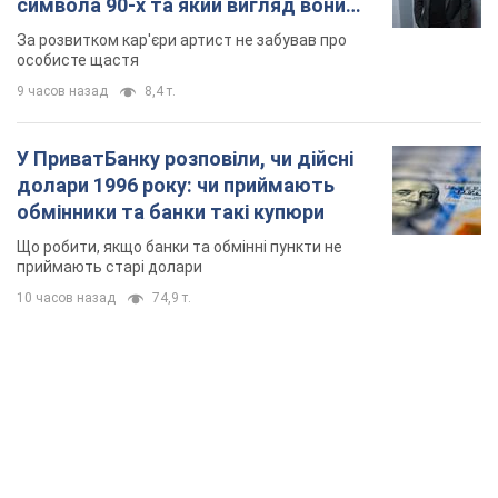
символа 90-х та який вигляд вони
мають
За розвитком кар'єри артист не забував про
особисте щастя
9 часов назад
8,4 т.
У ПриватБанку розповіли, чи дійсні
долари 1996 року: чи приймають
обмінники та банки такі купюри
Що робити, якщо банки та обмінні пункти не
приймають старі долари
10 часов назад
74,9 т.