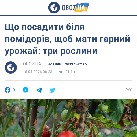
Що посадити біля
помідорів, щоб мати гарний
урожай: три рослини
OBOZ.UA
Новини. Суспільство
18.05.2026 08:23
21,8 т.
0
РУС