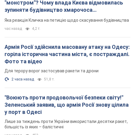
"монстром"? Чому влада Києва відмовилась
зупиняти будівництво хмарочоса
"московського вірянина"
Яка реакція Кличка на петицію щодо скасування будівництва
час назад
4,2 т.
Армія Росії здійснила масовану атаку на Одесу:
горіла історична частина міста, є постраждалі.
Фото та відео
Для терору ворог застосував ракети та дрони
2 часа назад
51,8 т.
"Воюють проти продовольчої безпеки світу!"
Зеленський заявив, що армія Росії знову цілила
у порт в Одесі
Лише за тиждень проти України використали десятки ракет,
більшість із яких – балістичні