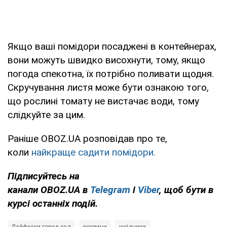
Якщо ваші помідори посаджені в контейнерах,
вони можуть швидко висохнути, тому, якщо
погода спекотна, їх потрібно поливати щодня.
Скручування листя може бути ознакою того,
що рослині томату не вистачає води, тому
слідкуйте за цим.
Раніше OBOZ.UA
розповідав про те,
коли
найкраще садити помідори.
Підписуйтесь на
канали
OBOZ
.
UA
в
Telegram
і
Viber
,
щоб бути в
курсі останніх подій.
Лайфхаки город-сад
рослини
шкідники