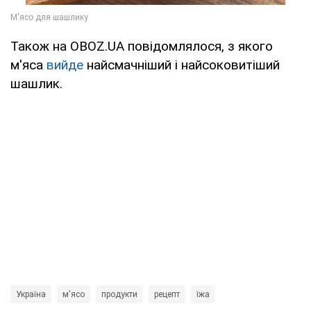
Також на OBOZ.UA повідомлялося, з якого
м'яса
вийде
найсмачніший і найсоковитіший
шашлик.
Україна
м'ясо
продукти
рецепт
їжа