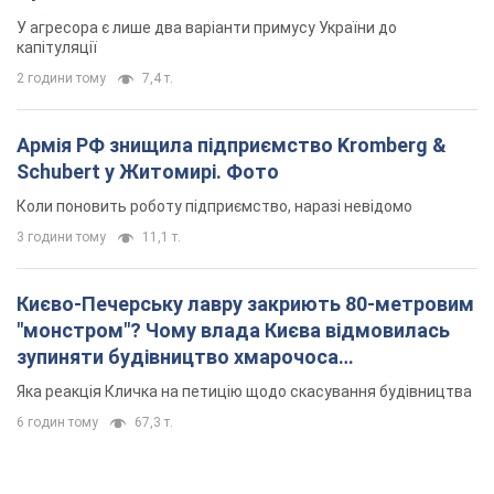
У агресора є лише два варіанти примусу України до
капітуляції
2 години тому
7,4 т.
Армія РФ знищила підприємство Kromberg &
Schubert у Житомирі. Фото
Коли поновить роботу підприємство, наразі невідомо
3 години тому
11,1 т.
Києво-Печерську лавру закриють 80-метровим
"монстром"? Чому влада Києва відмовилась
зупиняти будівництво хмарочоса
"московського вірянина"
Яка реакція Кличка на петицію щодо скасування будівництва
6 годин тому
67,3 т.