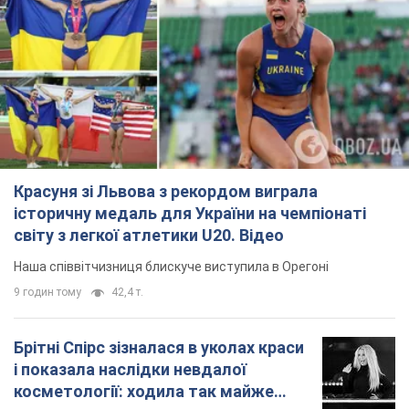
Красуня зі Львова з рекордом виграла
історичну медаль для України на чемпіонаті
світу з легкої атлетики U20. Відео
Наша співвітчизниця блискуче виступила в Орегоні
9 годин тому
42,4 т.
Брітні Спірс зізналася в уколах краси
і показала наслідки невдалої
косметології: ходила так майже