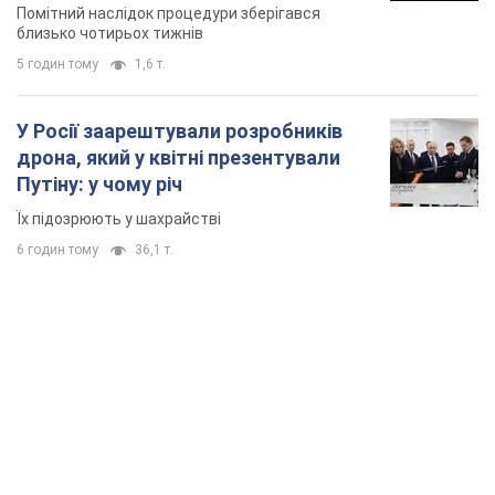
місяць
Помітний наслідок процедури зберігався
близько чотирьох тижнів
5 годин тому
1,6 т.
У Росії заарештували розробників
дрона, який у квітні презентували
Путіну: у чому річ
Їх підозрюють у шахрайстві
6 годин тому
36,1 т.