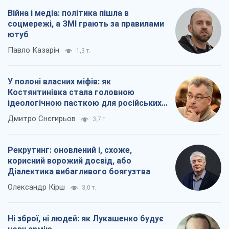
Війна і медіа: політика пішла в
соцмережі, а ЗМІ грають за правилами
ютуб
Павло Казарін
1,3 т.
У полоні власних міфів: як
Костянтинівка стала головною
ідеологічною пасткою для російських
окупантів
Дмитро Снєгирьов
3,7 т.
Рекрутинг: оновлений і, схоже,
корисний ворожий досвід, або
Діалектика вибагливого боягузтва
Олександр Кірш
3,0 т.
Ні зброї, ні людей: як Лукашенко будує