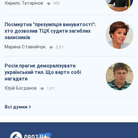
Кирило Татарінов
903
Посмертна "презумпція винуватості":
хто дозволив ТЦК судити загиблих
захисників
Марина Ставнійчук
2,9 т.
Росія прагне деморалізувати
український тил. Що варто собі
нагадати
Юрій Богданов
1,8 т.
Всі думки