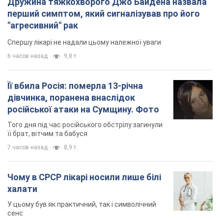
Дружина тяжкохворого Джо Байдена назвала
перший симптом, який сигналізував про його
"агресивний" рак
Спершу лікарі не надали цьому належної уваги
6 часов назад
9,8 т.
Її вбила Росія: померла 13-річна
дівчинка, поранена внаслідок
російської атаки на Сумщину. Фото
Того дня під час російського обстрілу загинули
її брат, вітчим та бабуся
7 часов назад
8,9 т.
Чому в СРСР лікарі носили лише білі
халати
У цьому був як практичний, так і символічний
сенс