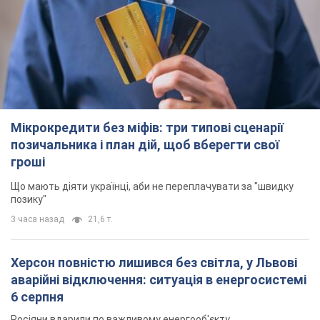
Мікрокредити без міфів: три типові сценарії
позичальника і план дій, щоб вберегти свої
гроші
Що мають діяти українці, аби не переплачувати за "швидку
позику"
3 часа назад
21,6 т.
Херсон повністю лишився без світла, у Львові
аварійні відключення: ситуація в енергосистемі
6 серпня
Росіяни вдарили по важливому енергооб'єкту