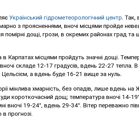
ляє
Український гідрометеорологічний центр
. Так,
марно з проясненнями, вночі місцями пройде неве
я помірні дощі, грози, в окремих районах град та
а в Карпатах місцями пройдуть значні дощі. Темпе
 вночі складе 12-17 градусів, вдень 22-27 тепла. В
а Цельсієм, а вдень буде 16-21 вище за нуль.
орії мінлива хмарність, без опадів, лише вдень на
куди короткочасний дощ; температура вночі 14-19°
ині вночі 19-24°, вдень 29-34°. Вітер переважно пів
о в прогнозі.