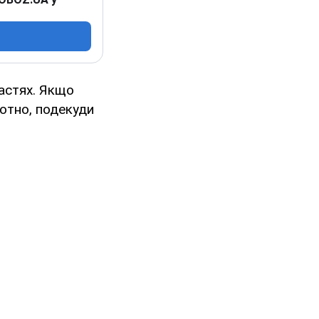
ластях. Якщо
котно, подекуди