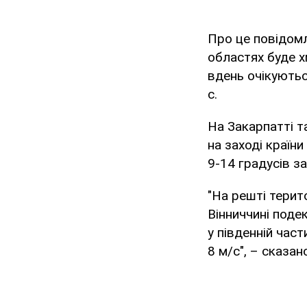
Про це повідом
областях буде х
вдень очікуютьс
с.
На Закарпатті т
на заході країни
9-14 градусів з
"На решті терит
Вінниччині поде
у південній част
8 м/с", – сказан