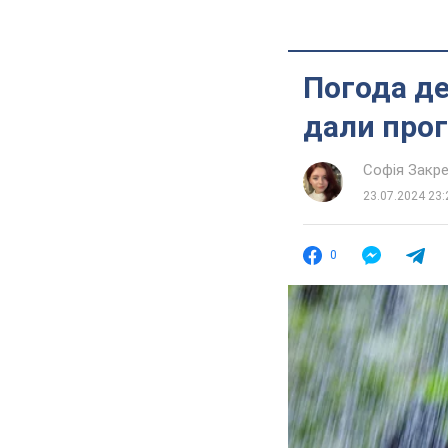
Погода де
дали прог
Софія Закр
23.07.2024 23:
0