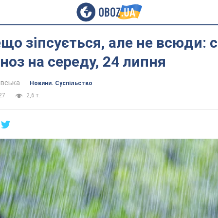
що зіпсується, але не всюди: 
ноз на середу, 24 липня
евська
Новини. Суспільство
27
2,6 т.