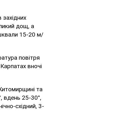
 в західних
ликий дощ, а
 шквали 15-20 м/
ратура повітря
 Карпатах вночі
 Житомирщині та
, вдень 25-30°,
нічно-східний, 3-