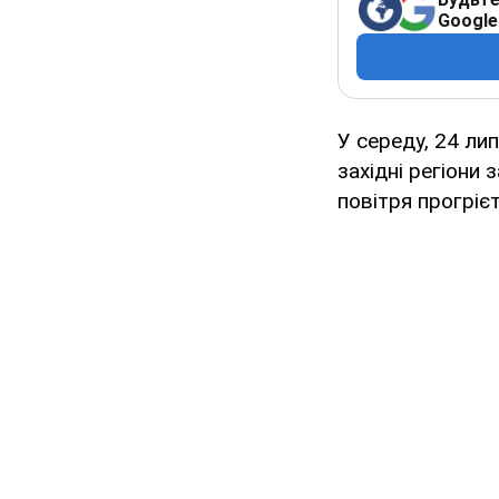
Google
У середу, 24 ли
західні регіони 
повітря прогріє