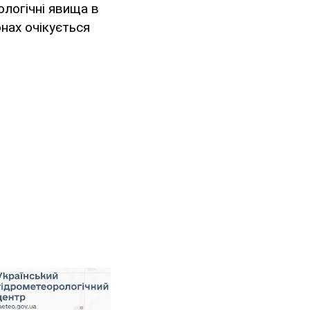
логічні явища в
онах очікується