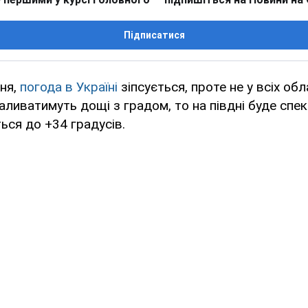
Підписатися
пня,
погода в Україні
зіпсується, проте не у всіх об
заливатимуть дощі з градом, то на півдні буде спе
ться до +34 градусів.