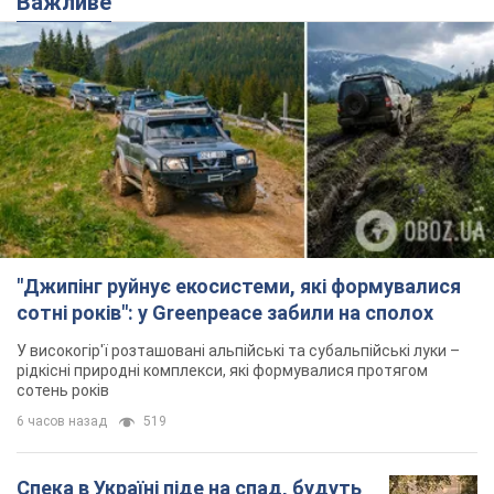
Важливе
"Джипінг руйнує екосистеми, які формувалися
сотні років": у Greenpeace забили на сполох
У високогір'ї розташовані альпійські та субальпійські луки –
рідкісні природні комплекси, які формувалися протягом
сотень років
6 часов назад
519
Спека в Україні піде на спад, будуть