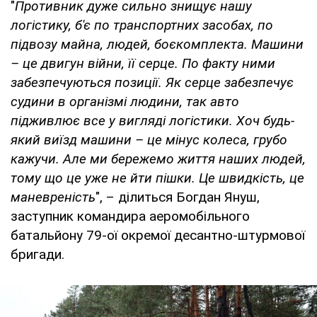
"
Противник дуже сильно знищує нашу
логістику, б'є по транспортних засобах, по
підвозу майна, людей, боєкомплекта. Машини
– це двигун війни, її серце. По факту ними
забезпечуються позиції. Як серце забезпечує
судини в організмі людини, так авто
підживлює все у вигляді логістики. Хоч будь-
який виїзд машини – це мінус колеса, грубо
кажучи. Але ми бережемо життя наших людей,
тому що це уже не йти пішки. Це швидкість, це
маневреність
", – ділиться Богдан Януш,
заступник командира аеромобільного
батальйону 79-ої окремої десантно-штурмової
бригади.