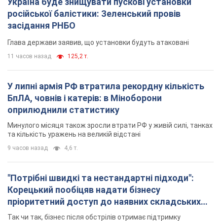
Україна буде знищувати пускові установки
російської балістики: Зеленський провів
засідання РНБО
Глава держави заявив, що установки будуть атаковані
11 часов назад
125,2 т.
У липні армія РФ втратила рекордну кількість
БпЛА, човнів і катерів: в Міноборони
оприлюднили статистику
Минулого місяця також зросли втрати РФ у живій силі, танках
та кількість уражень на великій відстані
9 часов назад
4,6 т.
"Потрібні швидкі та нестандартні підходи":
Корецький пообіцяв надати бізнесу
пріоритетний доступ до наявних складських
приміщень
Так чи так, бізнес після обстрілів отримає підтримку