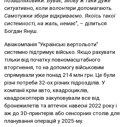
позашляховики. Буває, знову ж таки дуже
ситуативно, коли волонтери допомагають.
Самотужки збори відкриваємо. Якоїсь такої
системності, на жаль, немає
", – ділиться
Богдан Януш.
Авіакомпанія "Українські вертольоти"
системно підтримує військо. Якщо рахувати
тільки від початку повномасштабного
вторгнення, то на допомогу військовим
спрямували уже понад 214 млн грн. Це були
різні потреби 32-ох різних підрозділів. У
компанії крім авто, квадроциклів,
квадрокоптерів закуповували все від
бронежилетів та аптечок навесні 2022 року і
аж до 3D-принтерів або сенсорних столів для
планування операцій у 2025-му.