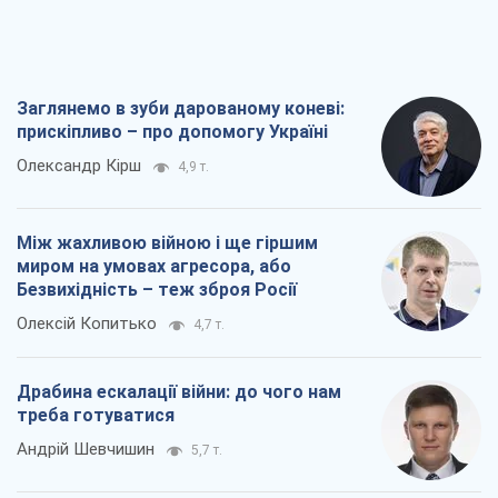
Заглянемо в зуби дарованому коневі:
прискіпливо – про допомогу Україні
Олександр Кірш
4,9 т.
Між жахливою війною і ще гіршим
миром на умовах агресора, або
Безвихідність – теж зброя Росії
Олексій Копитько
4,7 т.
Драбина ескалації війни: до чого нам
треба готуватися
Андрій Шевчишин
5,7 т.