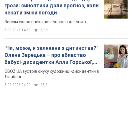
грози: синоптики дали прогноз, коли
чекати зміни погоди
Зовсім скоро спека поступово відступить
5.08.2026 14:59
5,9 т.
"Чи, може, я залякана з дитинства?"
Олена Зарецька – про вбивство
бабусі-дисидентки Алли Горської,
критику Дмитра Стуса та втечу в
OBOZ.UA зустрів онуку художниці-дисидентки в
Португалію з 5 дітьми
Лісабоні
5.08.2026 04:00
25,8 т.