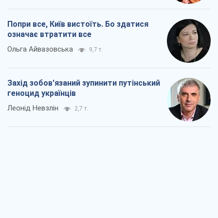
Попри все, Київ вистоїть. Бо здатися
означає втратити все
Ольга Айвазовська
9,7 т.
Захід зобов'язаний зупинити путінський
геноцид українців
Леонід Невзлін
2,7 т.