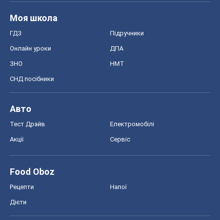
Моя школа
ГДЗ
Підручники
Онлайн уроки
ДПА
ЗНО
НМТ
СНД посібники
Авто
Тест Драйв
Електромобілі
Акції
Сервіс
Food Oboz
Рецепти
Напої
Дієти