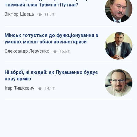
таємний план Трампа і Путіна?
Віктор Швець
11,5 т.
Мінськ готується до функціонування в
умовах масштабної воєнної кризи
Олександр Левченко
16,6 т.
Ні зброї, ні людей: як Лукашенко будує
нову армію
Ігар Тишкевич
14,1 т.