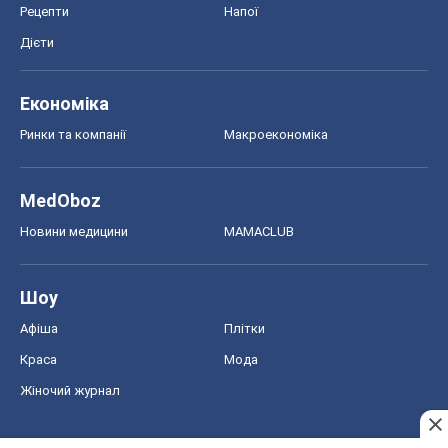
Рецепти
Напої
Дієти
Економіка
Ринки та компанії
Макроекономіка
MedOboz
Новини медицини
MAMACLUB
Шоу
Афіша
Плітки
Краса
Мода
Жіночий журнал