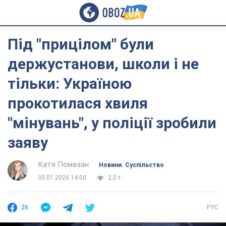
Під "прицілом" були
держустанови, школи і не
тільки: Україною
прокотилася хвиля
"мінувань", у поліції зробили
заяву
Катя Помазан
Новини. Суспільство
30.01.2026 14:00
2,5 т.
26
РУС