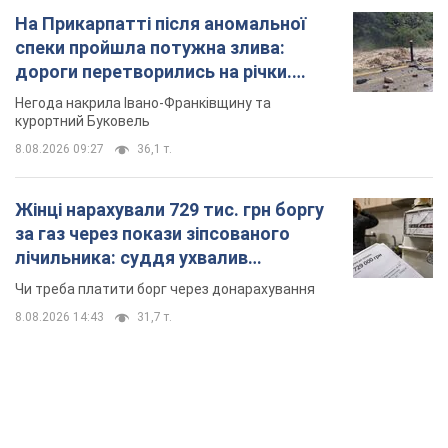
На Прикарпатті після аномальної
спеки пройшла потужна злива:
дороги перетворились на річки.
Відео
Негода накрила Івано-Франківщину та
курортний Буковель
8.08.2026 09:27
36,1 т.
Жінці нарахували 729 тис. грн боргу
за газ через покази зіпсованого
лічильника: суддя ухвалив
неочікуване рішення
Чи треба платити борг через донарахування
8.08.2026 14:43
31,7 т.