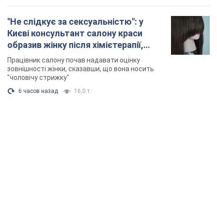
"Не слідкує за сексуальністю": у
Києві консультант салону краси
образив жінку після хімієтерапії,
розгорівся скандал. Фото
Працівник салону почав надавати оцінку
зовнішності жінки, сказавши, що вона носить
"чоловічу стрижку"
6 часов назад
16,0 т.