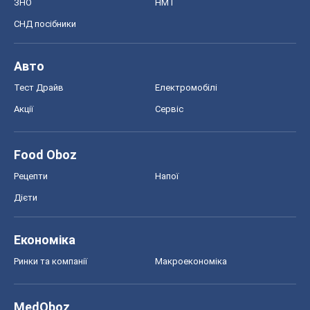
ЗНО
НМТ
СНД посібники
Авто
Тест Драйв
Електромобілі
Акції
Сервіс
Food Oboz
Рецепти
Напої
Дієти
Економіка
Ринки та компанії
Макроекономіка
MedOboz