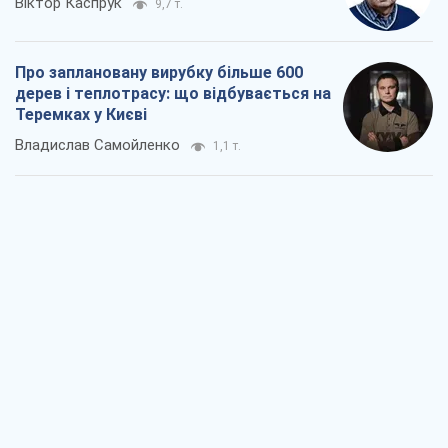
Rest
Думки
Кремль переносить війну в тил Європи:
під загрозою критична логістика
Віктор Ягун
11,4 т.
На якому боці історії виступає Дональд
Трамп?
Віктор Каспрук
9,7 т.
Про заплановану вирубку більше 600
дерев і теплотрасу: що відбувається на