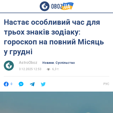
Настає особливий час для
трьох знаків зодіаку:
гороскоп на повний Місяць
у грудні
AstroOboz
Новини. Суспільство
3.12.2025 12:53
6,3 т.
0
РУС