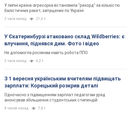
TOP NEWS
Кремль "спалює" останні запаси балістики в
Україні: що буде далі? Інтерв’ю з Шарпом
У липні країна-агресорка встановила "рекорд" за кількістю
балістичних ракет, запущених по Україні
2 часа назад
21,6 т.