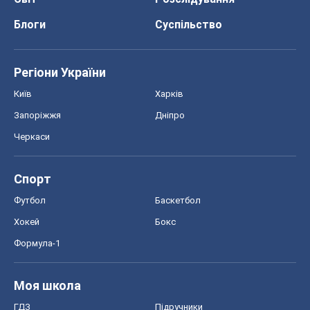
Про компанію
Команда
Правова інформація
Політика конфіденційності
Реклама на сайті
Документи
Редакційна політика
Журналісти OBOZ.UA на місці
подій
OBOZ.UA
Політика
Світ
Розслідування
Блоги
Суспільство