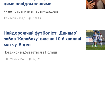
Банки "готуються" до нового курсу долара:
українцям розповіли, чого очікувати
найближчими днями
Яким буде курс валюти в обмінниках
10 часов назад
149,1 т.
Українцям обіцяють по 850 грн від
мобільних операторів: що не так з
цими повідомленнями
Як не потрапити в пастку шахраїв
12 часов назад
13,4 т.