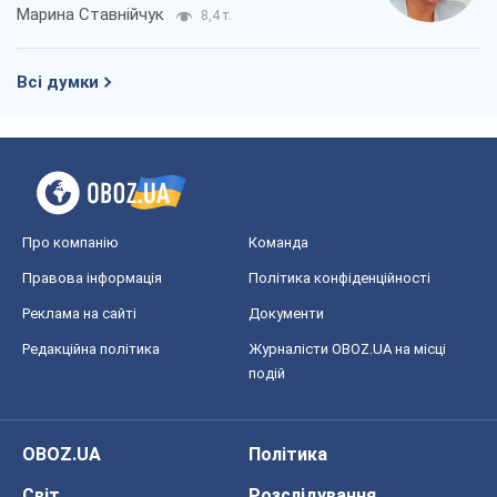
Два супертурніри Магучіх: спортивний
календар осені 2026 року
Олександр Липенко
8,9 т.
Ракетний щит і меч України: ставка на
виробництво власних ракет
Кирило Татарінов
3,7 т.
Посмертна "презумпція винуватості":
хто дозволив ТЦК судити загиблих
захисників
Марина Ставнійчук
8,4 т.
Всі думки