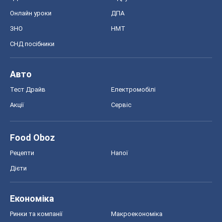
Регіони України
Київ
Харків
Запоріжжя
Дніпро
Черкаси
Спорт
Футбол
Баскетбол
Хокей
Бокс
Формула-1
Моя школа
ГДЗ
Підручники
Онлайн уроки
ДПА
ЗНО
НМТ
СНД посібники