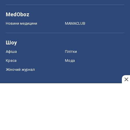
Авто
Тест Драйв
Електромобілі
Акції
Сервіс
Food Oboz
Рецепти
Напої
Дієти
Економіка
Ринки та компанії
Макроекономіка
MedOboz
Новини медицини
MAMACLUB