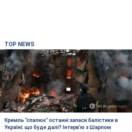
Найдорожчий футболіст "Динамо"
забив "Карабаху" вже на 10-й хвилині
матчу. Відео
Поєдинок відбувається в Польщі
6.08.2026 20:48
5,8 т.