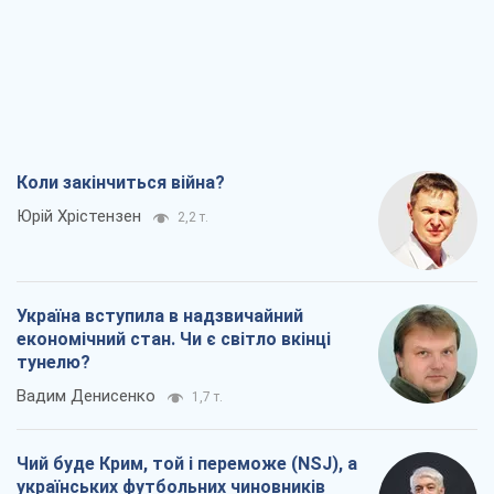
Україна вступила в надзвичайний
економічний стан. Чи є світло вкінці
тунелю?
Вадим Денисенко
1,7 т.
Чий буде Крим, той і переможе (NSJ), а
українських футбольних чиновників
можуть назвати вбивцями
Олександр Кірш
3,0 т.
Захід проспав загрозу: Росія може
перевірити НАТО війною
Леонід Невзлін
6,1 т.
Всі думки