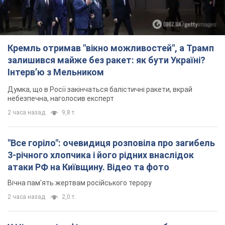
"Все горіло": очевидиця розповіла про загибель
3-річного хлопчика і його рідних внаслідок
атаки РФ на Київщину. Відео та фото
Вічна пам'ять жертвам російського терору
2 часа назад
2,0 т.
У Німеччині зафіксували дрони над базою, де
ремонтують системи Patriot – Tagesschau
Служба охорони зафіксувала шість прольотів БПЛА
2 часа назад
1,3 т.