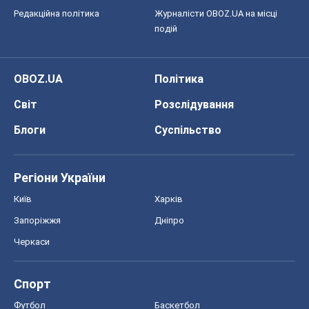
Київ
Харків
Запоріжжя
Дніпро
Черкаси
Спорт
Футбол
Баскетбол
Хокей
Бокс
Формула-1
Моя школа
ГДЗ
Підручники
Онлайн уроки
ДПА
ЗНО
НМТ
СНД посібники