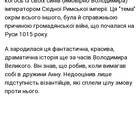
когось із своїх синів (ймовірно Володимира)
імператором Східної Римської імперії. Ця "тема"
окрім всього іншого, була й справжньою
причиною громадянської війні, що почалася на
Руси 1015 року.
А зародилася ця фантастична, красива,
драматична історія ще за часів Володимира
Великого. Він знав, що робив, коли вимагав
собі в дружини Анну. Недооцінив лише
підступність візантійців, які сплели цілу змову
проти нього.