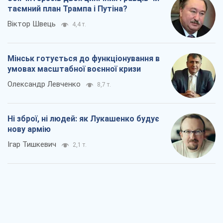
Ігар Тишкевич
2,1 т.
Коли закінчиться війна?
Юрій Хрістензен
2,2 т.