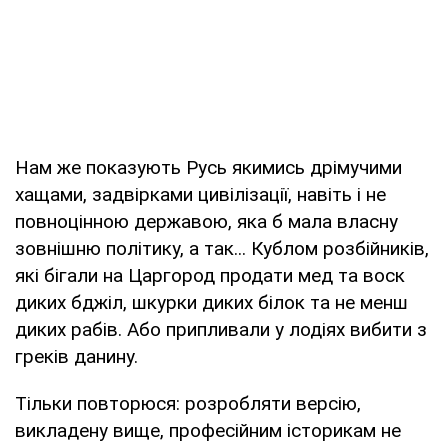
Нам же показують Русь якимись дрімучими
хащами, задвірками цивілізації, навіть і не
повноцінною державою, яка б мала власну
зовнішню політику, а так... Кублом розбійників,
які бігали на Царгород продати мед та воск
диких бджіл, шкурки диких білок та не менш
диких рабів. Або припливали у лодіях вибити з
греків данину.
Тільки повторюся: розробляти версію,
викладену вище, професійним історикам не