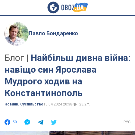
Павло Бондаренко
Блог |
Найбільш дивна війна:
навіщо син Ярослава
Мудрого ходив на
Константинополь
Новини. Суспільство
13.04.2024 20:38
23,2 т.
50
РУС