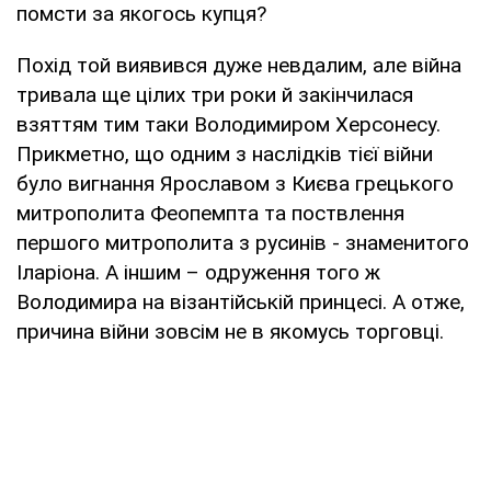
помсти за якогось купця?
Похід той виявився дуже невдалим, але війна
тривала ще цілих три роки й закінчилася
взяттям тим таки Володимиром Херсонесу.
Прикметно, що одним з наслідків тієї війни
було вигнання Ярославом з Києва грецького
митрополита Феопемпта та поствлення
першого митрополита з русинів - знаменитого
Іларіона. А іншим – одруження того ж
Володимира на візантійській принцесі. А отже,
причина війни зовсім не в якомусь торговці.