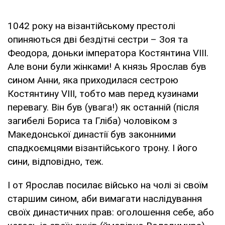
1042 року на візантійському престолі
опиняються дві бездітні сестри – Зоя та
Феодора, доньки імператора Костянтина VІІІ.
Але вони були жінками! А князь Ярослав був
сином Анни, яка приходилася сестрою
Костянтину VІІІ, тобто мав перед кузинами
перевагу. Він був (увага!) як останній (після
загибелі Бориса та Гліба) чоловіком з
Македонської династії був законними
спадкоємцями візантійського трону. І його
сини, відповідно, теж.
І от Ярослав посилає військо на чолі зі своїм
старшим сином, аби вимагати наслідування
своїх династичних прав: оголошення себе, або