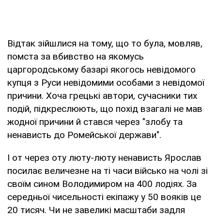
Відтак зійшлися на тому, що то була, мовляв,
помста за вбивство на якомусь
царгородському базарі якогось невідомого
купця з Руси невідомими особами з невідомої
причини. Хоча грецькі автори, сучасники тих
подій, підкреслюють, що похід взагалі не мав
жодної причини й стався через "злобу та
ненависть до Ромейської держави".
І от через оту люту-люту ненависть Ярослав
посилає величезне на ті часи військо на чолі зі
своїм сином Володимиром на 400 лодіях. За
середньої чисельності екіпажу у 50 вояків це
20 тисяч. Чи не завеликі масштаби задля