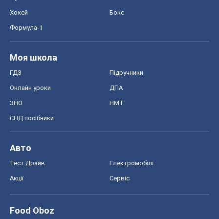
Авто
Тест Драйв
Електромобілі
Акції
Сервіс
Food Oboz
Рецепти
Напої
Дієти
Економіка
Ринки та компанії
Макроекономіка
MedOboz
Новини медицини
MAMACLUB