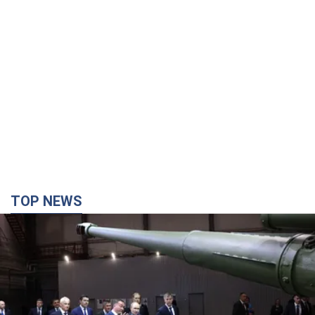
TOP NEWS
Кремль отримав "вікно можливостей", а Трамп
залишився майже без ракет: як бути Україні?
Інтерв’ю з Мельником
Думка, що в Росії закінчаться балістичні ракети, вкрай
небезпечна, наголосив експерт
2 часа назад
9,8 т.