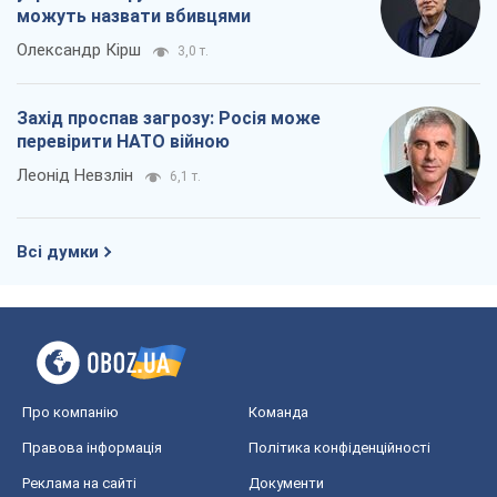
Про компанію
Команда
Правова інформація
Політика конфіденційності
Реклама на сайті
Документи
Редакційна політика
Журналісти OBOZ.UA на місці
подій
OBOZ.UA
Політика
Світ
Розслідування
Блоги
Суспільство
Регіони України