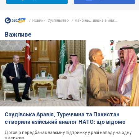
Саудівська Аравія, Туреччина та Пакистан
створили азійський аналог НАТО: що відомо
Договір передбачає взаємну підтримку у разі нападу на одну
з держав
8.08.2026 00:22
4,5 т.
На Прикарпатті після аномальної
спеки пройшла потужна злива:
дороги перетворились на річки.
Відео
Негода накрила Івано-Франківщину та
курортний Буковель
4 часа назад
7,5 т.
Хорватія принизила збірну Росії зі