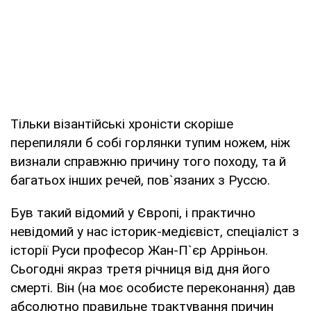
Тільки візантійські хроністи скоріше
перепиляли б собі горлянки тупим ножем, ніж
визнали справжню причину того походу, та й
багатьох інших речей, пов`язаних з Руссю.
Був такий відомий у Європі, і практично
невідомий у нас історик-медієвіст, спеціаліст з
історії Руси професор Жан-П`єр Арріньон.
Сьогодні якраз третя річниця від дня його
смерті. Він (на моє особисте переконання) дав
абсолютно правильне трактування причин