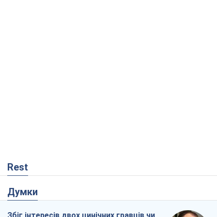
Rest
Думки
Збіг інтересів двох цинічних гравців чи
таємний план Трампа і Путіна?
Віктор Швець
4,4 т.
Мінськ готується до функціонування в
умовах масштабної воєнної кризи
Олександр Левченко
8,7 т.
Ні зброї, ні людей: як Лукашенко будує
нову армію