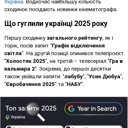
Україна
. Водночас найбільшу кількість
сходинок посідають новинки кінематографа.
Що гуглили українці 2025 року
Першу сходинку
загального рейтингу
, як і
торік, посів запит "
Графік відключення
світла
". На другій позиції опинився телепроєкт
"
Холостяк 2025
", на третій – телесеріал "
Гра в
кальмара 2
". Зокрема, до першої десятки
також увійшли запити: "
лабубу
", "
Усик Дюбуа
",
"
Євробачення 2025
" та "
НАБУ
".