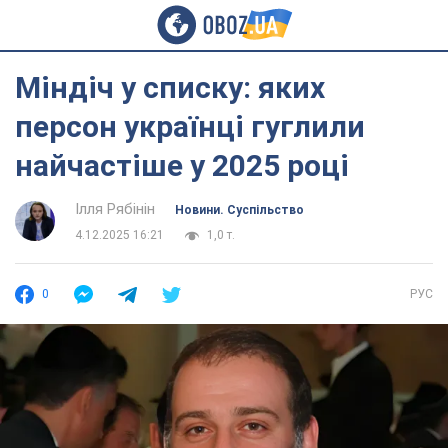
Міндіч у списку: яких
персон українці гуглили
найчастіше у 2025 році
Ілля Рябінін
Новини. Суспільство
4.12.2025 16:21
1,0 т.
0
РУС