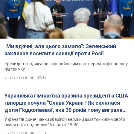
"Ми вдячні, але цього замало": Зеленський
закликав посилити санкції проти Росії
Президент подякував європейським партнерам за фінансову
підтримку
3 часа назад
43,4 т.
Українська гімнастка вразила президента США
і вперше почула "Слава Україні"! Як склалася
доля Подкопаєвої, яка 30 років тому виграла
"золото" Олімпіади
У фанатів донеччанки зберігся великий шматок килимового
покриття з надписом "Атланта-1996"
3 часа назад
11,1 т.