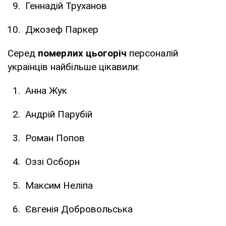
Геннадій Труханов
Джозеф Паркер
Серед
померлих цьогоріч
персоналій
українців найбільше цікавили:
Анна Жук
Андрій Парубій
Роман Попов
Оззі Осборн
Максим Неліпа
Євгенія Добровольська