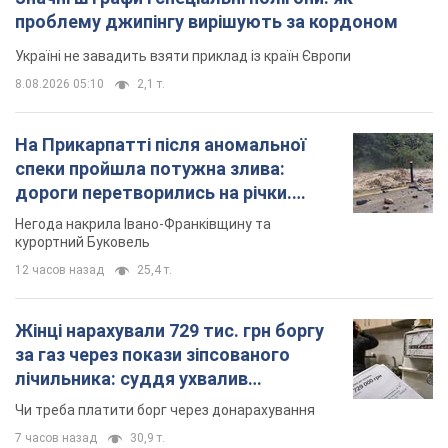
проблему джипінгу вирішують за кордоном
Україні не завадить взяти приклад із країн Європи
8.08.2026 05:10
2,1 т.
На Прикарпатті після аномальної
спеки пройшла потужна злива:
дороги перетворились на річки.
Відео
Негода накрила Івано-Франківщину та
курортний Буковель
12 часов назад
25,4 т.
Жінці нарахували 729 тис. грн боргу
за газ через покази зіпсованого
лічильника: суддя ухвалив
неочікуване рішення
Чи треба платити борг через донарахування
7 часов назад
30,9 т.