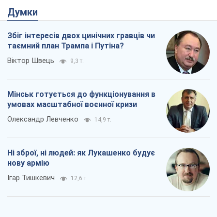
Думки
Збіг інтересів двох цинічних гравців чи
таємний план Трампа і Путіна?
Віктор Швець
9,3 т.
Мінськ готується до функціонування в
умовах масштабної воєнної кризи
Олександр Левченко
14,9 т.
Ні зброї, ні людей: як Лукашенко будує
нову армію
Ігар Тишкевич
12,6 т.