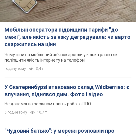
Мобільні оператори підвищили тарифи "до
межі", але якість зв'язку деградувала: чи варто
скаржитись на ціни
Чому ціни на мобільний зв'язок зросли у кілька разів і як
поліпшити якість інтернету на телефоні
годину тому
3,4 т.
У Єкатеринбурзі атаковано склад Wildberries: є
влучання, піднявся дим. Фото і відео
Не допомогла росіянам навіть робота ППО
6 годин тому
10,7 т.
"Чудовий батько": у мережі розповіли про