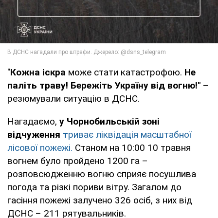
"
Кожна іскра
може стати катастрофою.
Не
паліть траву!
Бережіть Україну від вогню!"
–
резюмували ситуацію в ДСНС.
Нагадаємо,
у Чорнобильській зоні
відчуження
т
риває ліквідація масштабної
лісової пожежі.
Станом на 10:00 10 травня
вогнем було пройдено 1200 га –
розповсюдженню вогню сприяє посушлива
погода та різкі пориви вітру. Загалом до
гасіння пожежі залучено 326 осіб, з них від
ДСНС – 211 рятувальників.