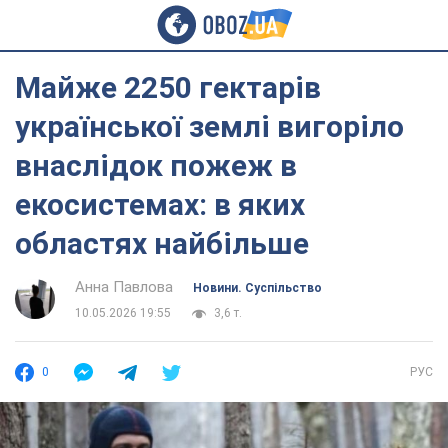
Майже 2250 гектарів
української землі вигоріло
внаслідок пожеж в
екосистемах: в яких
областях найбільше
Анна Павлова
Новини. Суспільство
10.05.2026 19:55
3,6 т.
0
РУС