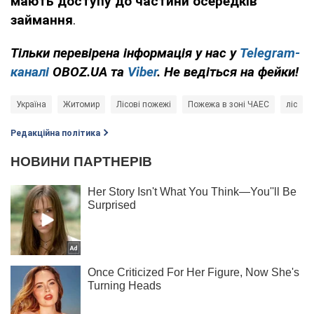
мають доступу до частини осередків
займання
.
Тільки перевірена інформація у нас у
Telegram-
каналі
OBOZ.UA та
Viber
. Не ведіться на фейки!
Україна
Житомир
Лісові пожежі
Пожежа в зоні ЧАЕС
ліс
Редакційна політика