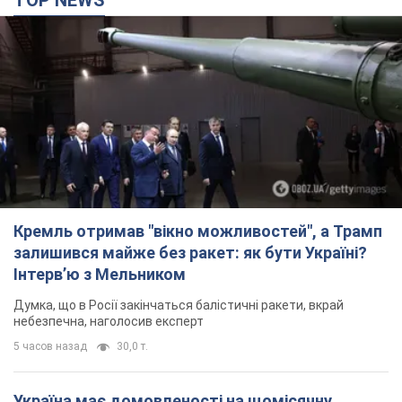
TOP NEWS
Кремль отримав "вікно можливостей", а Трамп
залишився майже без ракет: як бути Україні?
Інтерв’ю з Мельником
Думка, що в Росії закінчаться балістичні ракети, вкрай
небезпечна, наголосив експерт
5 часов назад
30,0 т.
Україна має домовленості на щомісячну