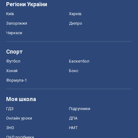
Регіони України
Київ
Харків
Запоріжжя
Дніпро
Черкаси
Спорт
Футбол
Баскетбол
Хокей
Бокс
Формула-1
Моя школа
ГДЗ
Підручники
Онлайн уроки
ДПА
ЗНО
НМТ
СНД посібники