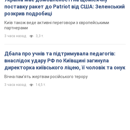
поставку ракет до Patriot від США: Зеленський
розкрив подробиці
Київ також веде активні переговори з європейськими
партнерами
3 часа назад
3,3 т.
Дбала про учнів та підтримувала педагогів:
внаслідок удару РФ по Київщині загинула
директорка київського ліцею, її чоловік та онук
Вічна пам'ять жертвам російського терору
3 часа назад
14,5 т.