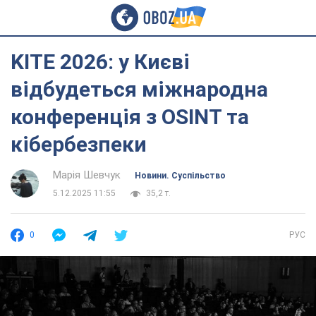
KITE 2026: у Києві
відбудеться міжнародна
конференція з OSINT та
кібербезпеки
Марія Шевчук
Новини. Суспільство
5.12.2025 11:55
35,2 т.
0
РУС