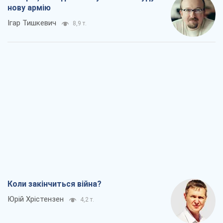
нову армію
Ігар Тишкевич
8,9 т.
Коли закінчиться війна?
Юрій Хрістензен
4,2 т.