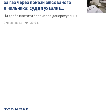
за газ через покази зіпсованого
лічильника: суддя ухвалив
неочікуване рішення
Чи треба платити борг через донарахування
2 часа назад
30,0 т.