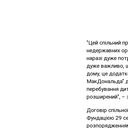
"Цей спільний п
недержавних орг
наразі дуже потр
дуже важливо, щ
дому, це додат
МакДональда" д
перебування дит
розширений", – 
Договір спільно
Фундацією 29 се
розпорядженням