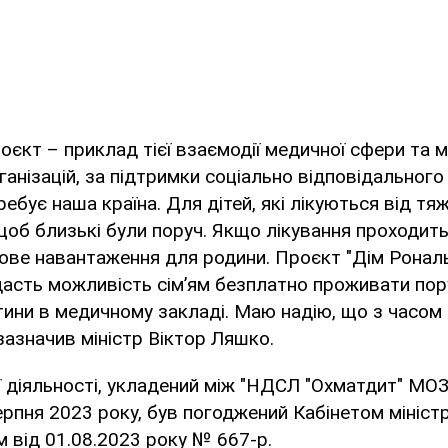
роєкт – приклад тієї взаємодії медичної сфери та 
анізацій, за підтримки соціально відповідального 
ебує наша країна. Для дітей, які лікуються від тя
об близькі були поруч. Якщо лікування проходить
кове навантаження для родини. Проєкт "Дім Ронал
асть можливість сімʼям безплатно проживати пору
ини в медичному закладі. Маю надію, що з часом
зазначив міністр Віктор Ляшко.
ї діяльності, укладений між "НДСЛ "Охматдит" МОЗ
рпня 2023 року, був погоджений Кабінетом міністр
 від 01.08.2023 року № 667-р.