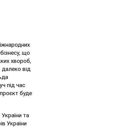
міжнародних
бізнесу, що
жких хвороб,
 далеко від
ьда
ч під час
 проєкт буде
 України та
ів України