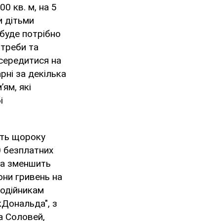
0 кв. м, на 5
и дітьми
буде потрібно
отреби та
осередитися на
рні за декілька
ям, які
і
уть щороку
0 безплатних
та зменшить
они гривень на
годійникам
Дональда", з
а Соловей,