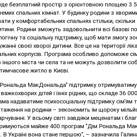
буде безплатний простір з орієнтовною площею 3 50
кремих спальних кімнат. У будинку родини з хворим
ти у комфортабельних спальнях стільки, скільки 
тини. Родини зможуть задовольнити всі базові п
огічну та соціальну підтримку, щоб мати змогу з
анні своєї хворої дитини. Все це на території ліка
вальних корпусів. Програма особливо допоможе сім’
з іншого міста чи села та не можуть дозволити соб
тимчасове житло в Києві.
 Рональда МакДональда" підтримку отримуватим
важкохворих дітей і їхніх рідних, що складе 36 00
ама надаватиме психосоціальну підтримку сім’ям 
таження на родини – зекономить їм щороку мільй
арчуванні. У всьому світі завдяки меценатам і бла
тримуються майже 400 програм "Дім Рональда Мак
і. В Україні вона стане першою", – зазначила Галин