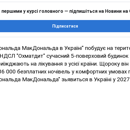
 першими у курсі головного — підпишіться на Новини на
Підписатися
ональда МакДональда в Україні" побудує на терито
 "НДСЛ "Охматдит" сучасний 5-поверховий будинок 
риїжджають на лікування з усієї країни. Щороку ві
6 000 безплатних ночівель у комфортних умовах п
ональда МакДональда" зьявиться в Україні у 2027 