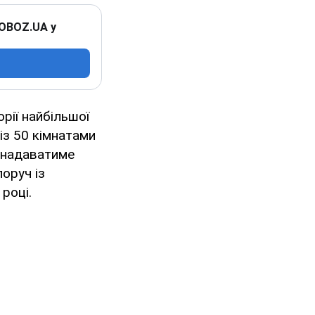
 OBOZ.UA у
рії найбільшої
із 50 кімнатами
н надаватиме
оруч із
році.