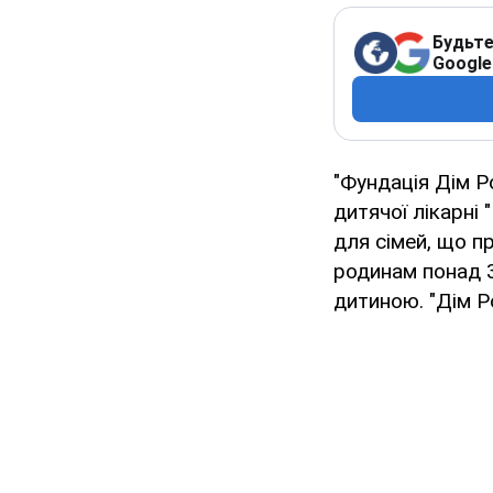
Будьте
Google
"Фундація Дім Р
дитячої лікарні
для сімей, що п
родинам понад 3
дитиною. "Дім Р