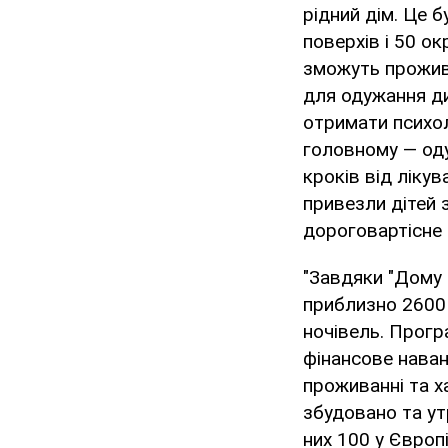
рідний дім. Це 
поверхів і 50 о
зможуть прожива
для одужання ди
отримати психол
головному — одуж
кроків від ліку
привезли дітей 
дороговартісне 
"Завдяки "Дому
приблизно 2600 
ночівель. Прогр
фінансове наван
проживанні та х
збудовано та у
них 100 у Європ