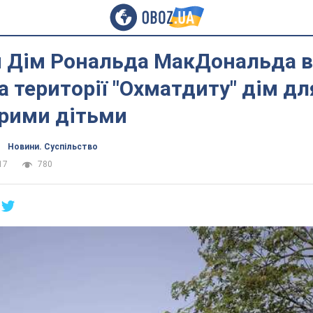
 Дім Рональда МакДональда в 
а території "Охматдиту" дім дл
рими дітьми
Новини. Суспільство
17
780