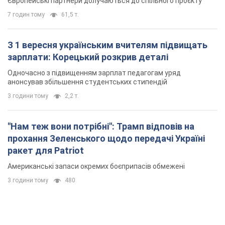
Європейські партнери долучаються до спільного проєкту
7 годин тому
61,5 т.
З 1 вересня українським вчителям підвищать
зарплати: Корецький розкрив деталі
Одночасно з підвищенням зарплат педагогам уряд
анонсував збільшення студентських стипендій
3 години тому
2,2 т.
"Нам теж вони потрібні": Трамп відповів на
прохання Зеленського щодо передачі Україні
ракет для Patriot
Американські запаси окремих боєприпасів обмежені
3 години тому
480