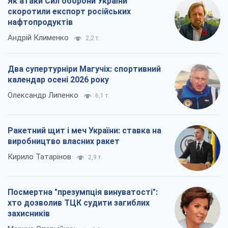
Як атаки Сил оборони України
скоротили експорт російських
нафтопродуктів
Андрій Клименко
2,2 т.
Два супертурніри Магучіх: спортивний
календар осені 2026 року
Олександр Липенко
6,1 т.
Ракетний щит і меч України: ставка на
виробництво власних ракет
Кирило Татарінов
2,9 т.
Посмертна "презумпція винуватості":
хто дозволив ТЦК судити загиблих
захисників