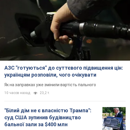
АЗС "готуються" до суттєвого підвищення цін:
українцям розповіли, чого очікувати
Як на заправках уже змінили вартість пального
10 часов назад
23,2 т.
"Білий дім не є власністю Трампа":
суд США зупинив будівництво
бальної зали за $400 млн