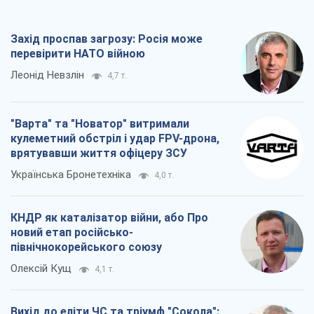
Захід проспав загрозу: Росія може
перевірити НАТО війною
Леонід Невзлін
4,7 т.
"Варта" та "Новатор" витримали
кулеметний обстріл і удар FPV-дрона,
врятувавши життя офіцеру ЗСУ
Українська Бронетехніка
4,0 т.
КНДР як каталізатор війни, або Про
новий етап російсько-
північнокорейського союзу
Олексій Кущ
4,1 т.
Вихід до еліти ЧС та тріумф "Сокола":