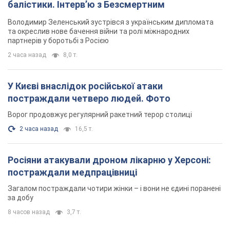
балістики. Інтерв’ю з Безсмертним
Володимир Зеленський зустрівся з українським дипломата
та окреслив нове бачення війни та ролі міжнародних
партнерів у боротьбі з Росією
2 часа назад
8,0 т.
У Києві внаслідок російської атаки
постраждали четверо людей. Фото
Ворог продовжує регулярний ракетний терор столиці
2 часа назад
16,5 т.
Росіяни атакували дроном лікарню у Херсоні:
постраждали медпрацівниці
Загалом постраждали чотири жінки – і вони не єдині поранені
за добу
8 часов назад
3,7 т.