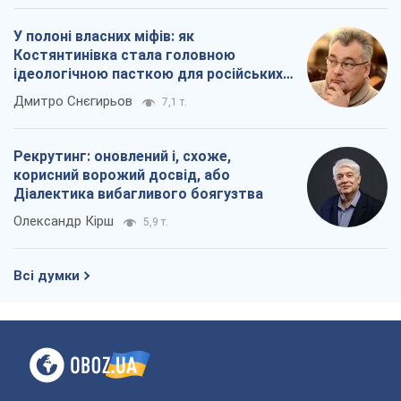
У полоні власних міфів: як
Костянтинівка стала головною
ідеологічною пасткою для російських
окупантів
Дмитро Снєгирьов
7,1 т.
Рекрутинг: оновлений і, схоже,
корисний ворожий досвід, або
Діалектика вибагливого боягузтва
Олександр Кірш
5,9 т.
Всі думки