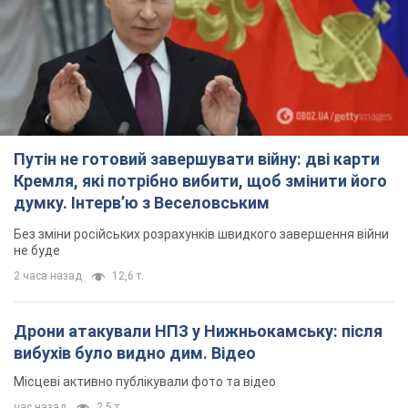
Путін не готовий завершувати війну: дві карти
Кремля, які потрібно вибити, щоб змінити його
думку. Інтерв’ю з Веселовським
Без зміни російських розрахунків швидкого завершення війни
не буде
2 часа назад
12,6 т.
Дрони атакували НПЗ у Нижньокамську: після
вибухів було видно дим. Відео
Місцеві активно публікували фото та відео
час назад
2,5 т.