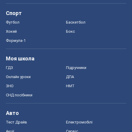
Спорт
Футбол
Баскетбол
Хокей
Бокс
Формула-1
Моя школа
ГДЗ
Підручники
Онлайн уроки
ДПА
ЗНО
НМТ
СНД посібники
Авто
Тест Драйв
Електромобілі
Акції
Сервіс