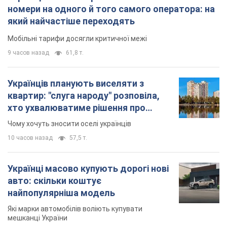
номери на одного й того самого оператора: на
який найчастіше переходять
Мобільні тарифи досягли критичної межі
9 часов назад
61,8 т.
Українців планують виселяти з
квартир: "слуга народу" розповіла,
хто ухвалюватиме рішення про
знесення будинків
Чому хочуть зносити оселі українців
10 часов назад
57,5 т.
Українці масово купують дорогі нові
авто: скільки коштує
найпопулярніша модель
Які марки автомобілів воліють купувати
мешканці України