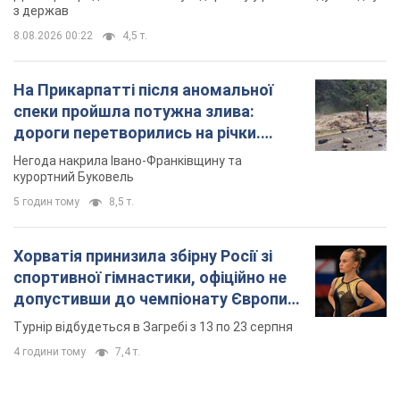
з держав
8.08.2026 00:22
4,5 т.
На Прикарпатті після аномальної
спеки пройшла потужна злива:
дороги перетворились на річки.
Відео
Негода накрила Івано-Франківщину та
курортний Буковель
5 годин тому
8,5 т.
Хорватія принизила збірну Росії зі
спортивної гімнастики, офіційно не
допустивши до чемпіонату Європи
основних спортсменів
Турнір відбудеться в Загребі з 13 по 23 серпня
4 години тому
7,4 т.