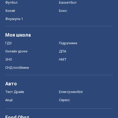
Футбол
Баскетбол
Хокей
Бокс
Формула-1
Моя школа
ГДЗ
Підручники
Онлайн уроки
ДПА
ЗНО
НМТ
СНД посібники
Авто
Тест Драйв
Електромобілі
Акції
Сервіс
Food Oboz