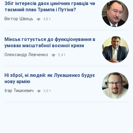
Збіг інтересів двох цинічних гравців чи
таємний план Трампа і Путіна?
Віктор Швець
4,8 т.
Мінськ готується до функціонування в
умовах масштабної воєнної кризи
Олександр Левченко
9,4 т.
Ні зброї, ні людей: як Лукашенко будує
нову армію
Ігар Тишкевич
3,0 т.