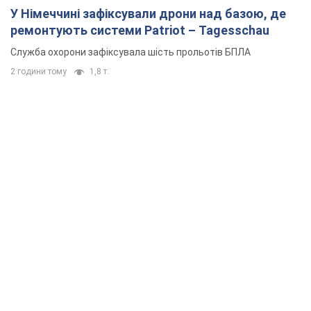
У Німеччині зафіксували дрони над базою, де
ремонтують системи Patriot – Tagesschau
Служба охорони зафіксувала шість прольотів БПЛА
2 години тому
1,8 т.