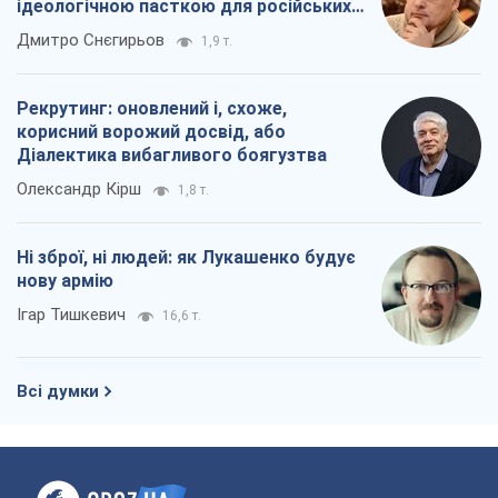
ідеологічною пасткою для російських
окупантів
Дмитро Снєгирьов
1,9 т.
Рекрутинг: оновлений і, схоже,
корисний ворожий досвід, або
Діалектика вибагливого боягузтва
Олександр Кірш
1,8 т.
Ні зброї, ні людей: як Лукашенко будує
нову армію
Ігар Тишкевич
16,6 т.
Всі думки