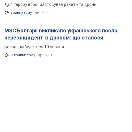
Для терору ворог застосував ракети та дрони
годину тому
54,4 т.
МЗС Болгарії викликало українського посла
через інцидент із дроном: що сталося
Бесіда відбудеться 10 серпня
3 години тому
5,1 т.