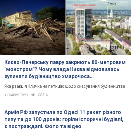
Києво-Печерську лавру закриють 80-метровим
"монстром"? Чому влада Києва відмовилась
зупиняти будівництво хмарочоса
"московського вірянина"
Яка реакція Кличка на петицію щодо скасування будівництва
3 години тому
33,1 т.
Армія РФ запустила по Одесі 11 ракет різного
типу та до 100 дронів: горіли історичні будівлі,
є постраждалі. Фото та відео