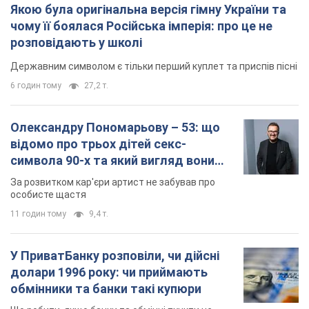
Якою була оригінальна версія гімну України та
чому її боялася Російська імперія: про це не
розповідають у школі
Державним символом є тільки перший куплет та приспів пісні
6 годин тому
27,2 т.
Олександру Пономарьову – 53: що
відомо про трьох дітей секс-
символа 90-х та який вигляд вони
мають
За розвитком кар'єри артист не забував про
особисте щастя
11 годин тому
9,4 т.
У ПриватБанку розповіли, чи дійсні
долари 1996 року: чи приймають
обмінники та банки такі купюри