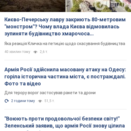
Києво-Печерську лавру закриють 80-метровим
"монстром"? Чому влада Києва відмовилась
зупиняти будівництво хмарочоса
"московського вірянина"
Яка реакція Кличка на петицію щодо скасування будівництва
40 хвилин тому
2,6 т.
Армія Росії здійснила масовану атаку на Одесу:
горіла історична частина міста, є постраждалі.
Фото та відео
Для терору ворог застосував ракети та дрони
2 години тому
51,5 т.
"Воюють проти продовольчої безпеки світу!"
Зеленський заявив, що армія Росії знову цілила