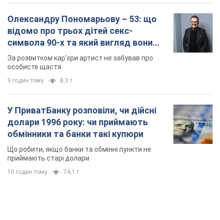
Олександру Пономарьову – 53: що
відомо про трьох дітей секс-
символа 90-х та який вигляд вони
мають
За розвитком кар'єри артист не забував про
особисте щастя
9 годин тому
8,3 т.
У ПриватБанку розповіли, чи дійсні
долари 1996 року: чи приймають
обмінники та банки такі купюри
Що робити, якщо банки та обмінні пункти не
приймають старі долари
10 годин тому
74,1 т.