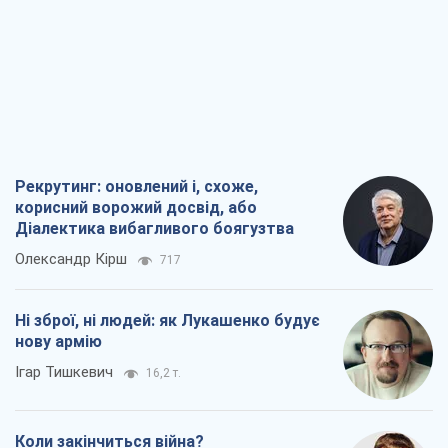
Рекрутинг: оновлений і, схоже,
корисний ворожий досвід, або
Діалектика вибагливого боягузтва
Олександр Кірш
717
Ні зброї, ні людей: як Лукашенко будує
нову армію
Ігар Тишкевич
16,2 т.
Коли закінчиться війна?