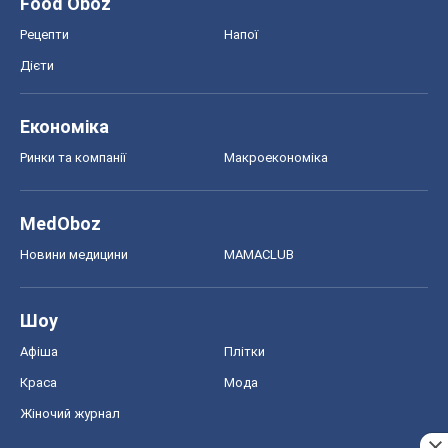
Food Oboz
Рецепти
Напої
Дієти
Економіка
Ринки та компанії
Макроекономіка
MedOboz
Новини медицини
MAMACLUB
Шоу
Афіша
Плітки
Краса
Мода
Жіночий журнал