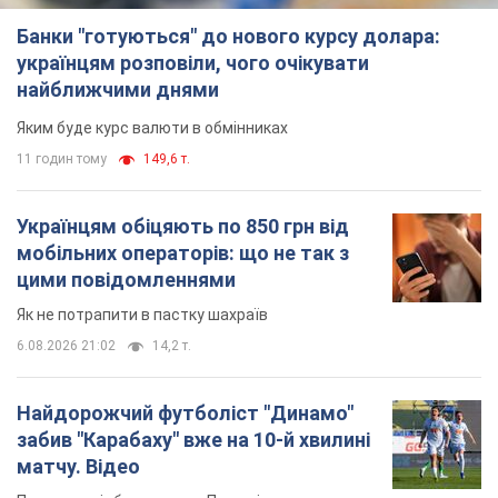
Банки "готуються" до нового курсу долара:
українцям розповіли, чого очікувати
найближчими днями
Яким буде курс валюти в обмінниках
11 годин тому
149,6 т.
Українцям обіцяють по 850 грн від
мобільних операторів: що не так з
цими повідомленнями
Як не потрапити в пастку шахраїв
6.08.2026 21:02
14,2 т.
Найдорожчий футболіст "Динамо"
забив "Карабаху" вже на 10-й хвилині
матчу. Відео