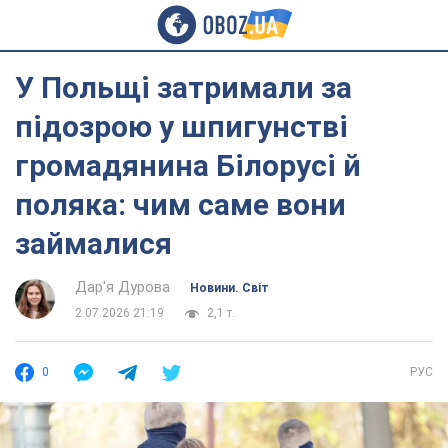
У Польщі затримали за
підозрою у шпигунстві
громадянина Білорусі й
поляка: чим саме вони
займалися
Дар'я Дурова
Новини. Світ
2.07.2026 21:19
2,1 т.
0
РУС