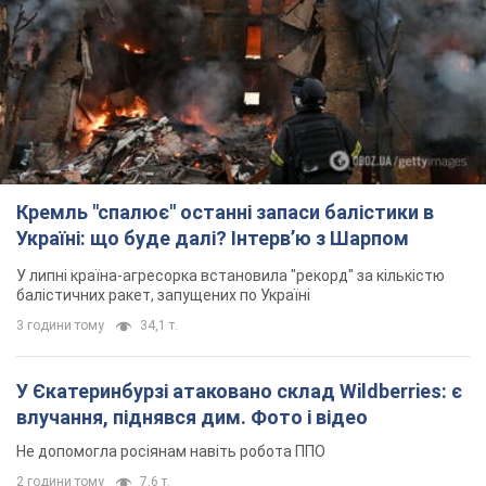
Кремль "спалює" останні запаси балістики в
Україні: що буде далі? Інтерв’ю з Шарпом
У липні країна-агресорка встановила "рекорд" за кількістю
балістичних ракет, запущених по Україні
3 години тому
34,1 т.
У Єкатеринбурзі атаковано склад Wildberries: є
влучання, піднявся дим. Фото і відео
Не допомогла росіянам навіть робота ППО
2 години тому
7,6 т.