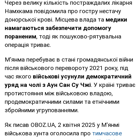
Через велику кількість постраждалих лікарня
Намхкама повідомила про гостру нестачу
донорської крові. Місцева влада та
медики
намагаються забезпечити допомогу
пораненим
, тоді як пошуково-рятувальна
операція триває.
М'янма перебуває в стані громадянської війни
після військового перевороту 2021 року, під
час якого
військові усунули демократичний
уряд на чолі з Аун Сан Су Чжі
. У країні триває
протистояння між військовою владою,
продемократичними силами та етнічними
збройними угрупованнями.
Як писав OBOZ.UA, 2 квітня 2025 у М'янмі
військова хунта оголосила про
тимчасове