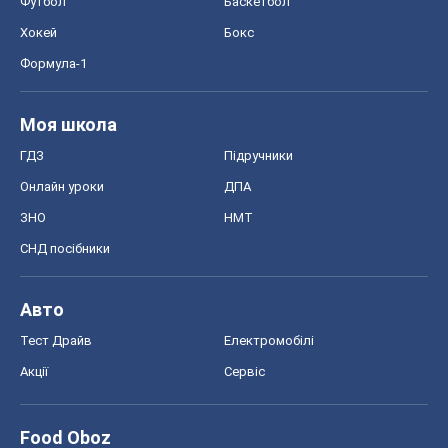
Футбол
Баскетбол
Хокей
Бокс
Формула-1
Моя школа
ГДЗ
Підручники
Онлайн уроки
ДПА
ЗНО
НМТ
СНД посібники
Авто
Тест Драйв
Електромобілі
Акції
Сервіс
Food Oboz