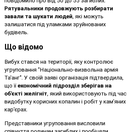
повідомило про від 50 до 55 загиблих.
Рятувальники продовжують розбирати
завали та шукати людей
, які можуть
залишатися під уламками зруйнованих
будівель.
Що відомо
Вибух стався на території, яку контролює
угруповання "Національно-визвольна армія
Та'анг". У своїй заяві організація підтвердила,
що її
економічний підрозділ зберігав на
об'єкті желігніт
, який використовують під час
видобутку корисних копалин і робіт у кам'яних
кар'єрах.
Представники угруповання висловили
співчуття родинам загиблих і пообіцяли