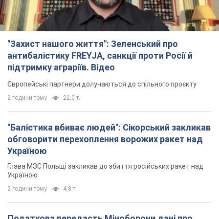
"Захист нашого життя": Зеленський про
антибалістику FREYJA, санкції проти Росії й
підтримку аграріїв. Відео
Європейські партнери долучаються до спільного проєкту
2 години тому
22,0 т.
"Балістика вбиває людей": Сікорський закликав
обговорити перехоплення ворожих ракет над
Україною
Глава МЗС Польщі закликав до збиття російських ракет над
Україною
2 години тому
4,8 т.
Податкова передасть Міноборони дані про