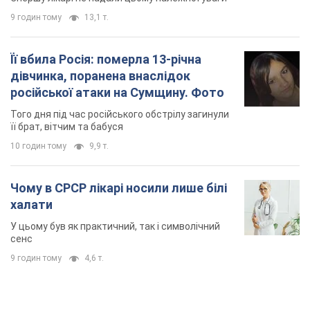
9 годин тому
13,1 т.
Її вбила Росія: померла 13-річна
дівчинка, поранена внаслідок
російської атаки на Сумщину. Фото
Того дня під час російського обстрілу загинули
її брат, вітчим та бабуся
10 годин тому
9,9 т.
Чому в СРСР лікарі носили лише білі
халати
У цьому був як практичний, так і символічний
сенс
9 годин тому
4,6 т.