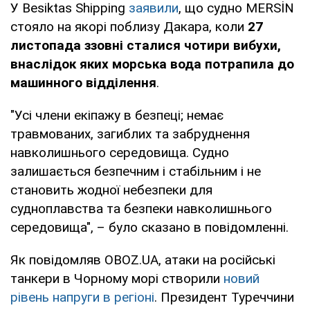
У Besiktas Shipping
заявили
, що судно MERSİN
стояло на якорі поблизу Дакара, коли
27
листопада ззовні сталися чотири вибухи,
внаслідок яких морська вода потрапила до
машинного відділення
.
"Усі члени екіпажу в безпеці; немає
травмованих, загиблих та забруднення
навколишнього середовища. Судно
залишається безпечним і стабільним і не
становить жодної небезпеки для
судноплавства та безпеки навколишнього
середовища", – було сказано в повідомленні.
Як повідомляв OBOZ.UA, атаки на російські
танкери в Чорному морі створили
новий
рівень напруги в регіоні
. Президент Туреччини