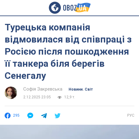
Турецька компанія
відмовилася від співпраці з
Росією після пошкодження
її танкера біля берегів
Сенегалу
Софія Закревська
Новини. Світ
2.12.2025 23:05
12,9 т.
295
РУС