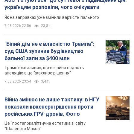
українцям розповіли, чого очікувати
Як на заправках уже змінили вартість пального
7.08.2026 22:56
23,8 т.
"Білий дім не є власністю Трампа":
суд США зупинив будівництво
бальної зали за $400 млн
Трамп вже заявив, що негайно подасть
апеляцію а це "жахливе рішення"
7.08.2026 23:54
3,4 т.
Війна змінює не лише тактику: в НГУ
показали інженерні рішення проти
російських FPV-дронів. Фото
Це "постапокаліптична естетика зі світу
"Шаленого Макса"