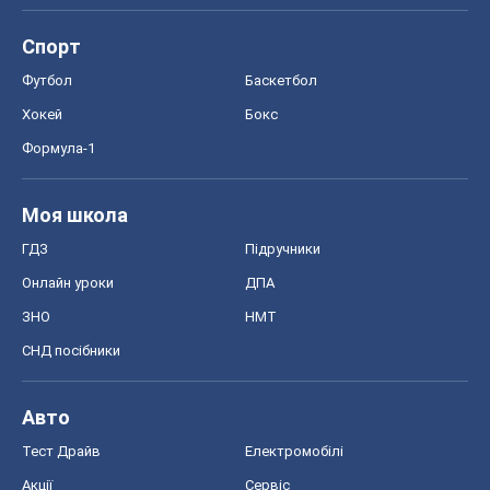
Спорт
Футбол
Баскетбол
Хокей
Бокс
Формула-1
Моя школа
ГДЗ
Підручники
Онлайн уроки
ДПА
ЗНО
НМТ
СНД посібники
Авто
Тест Драйв
Електромобілі
Акції
Сервіс