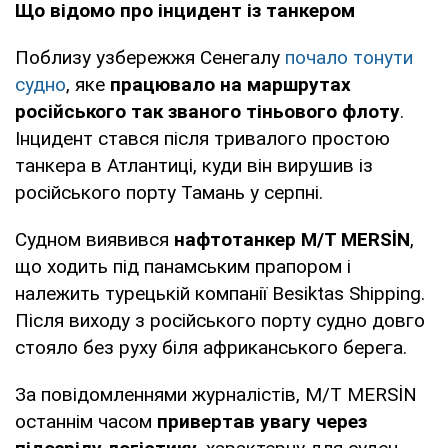
Що відомо про інцидент із танкером
Поблизу узбережжя Сенегалу
почало тонути
судно
, яке
працювало на маршрутах
російського так званого тіньового флоту
.
Інцидент стався після тривалого простою
танкера в Атлантиці, куди він вирушив із
російського порту Тамань у серпні.
Судном виявився
нафтотанкер M/T MERSİN
,
що ходить під панамським прапором і
належить турецькій компанії Besiktas Shipping.
Після виходу з російського порту судно довго
стояло без руху біля африканського берега.
За повідомленнями журналістів, M/T MERSİN
останнім часом
привертав увагу через