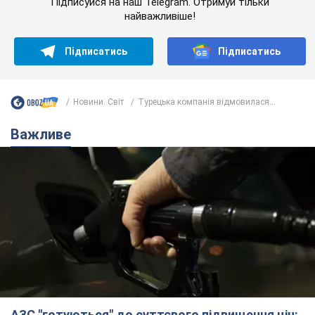
Підписуйся на наш Telegram. Отримуй тільки
найважливіше!
Підписатись
Підписатись
Новини. Світ
Турецька компанія відмовилася...
Важливе
АЗС "готуються" до суттєвого підвищення цін: