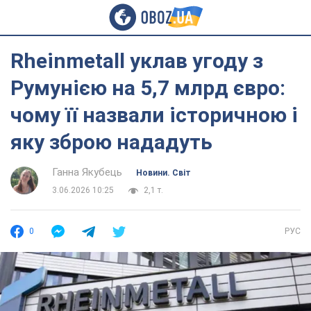
Rheinmetall уклав угоду з
Румунією на 5,7 млрд євро:
чому її назвали історичною і
яку зброю нададуть
Ганна Якубець
Новини. Світ
3.06.2026 10:25
2,1 т.
0
РУС