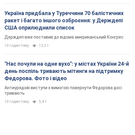
Україна придбала у Туреччини 70 балістичних
ракет і багато іншого озброєння: у Держдепі
США оприлюднили список
Держдеп вже поставив до відома американський Конгрес
10 годин тому
13,2 т.
"Нас почули на одне вухо": у містах України 24-й
день поспіль тривають мітинги на підтримку
Федорова. Фото і відео
Антиурядові виступи з вимогою повернути Федорова досі
тривають
10 годин тому
5,4 т.