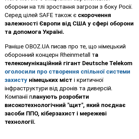
оборони на тлі зростання загрози з боку Росії.
Серед цілей SAFE також є
скорочення
залежності Європи від США у сфері оборони
та допомога Україні.
Раніше OBOZ.UA писав про те, що німецький
оборонний концерн Rheinmetall т
а
телекомунікаційний гігант Deutsche Telekom
оголосили про створення спільної системи
захисту
німецьких міст
і критичної
інфраструктури від дронів та диверсій.
Компанії п
ланують розробити
високотехнологічний "щит", який поєднає
засоби ППО, кіберзахист і мережеві
технології.