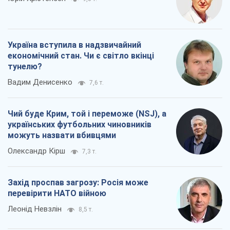
Україна вступила в надзвичайний
економічний стан. Чи є світло вкінці
тунелю?
Вадим Денисенко
7,6 т.
Чий буде Крим, той і переможе (NSJ), а
українських футбольних чиновників
можуть назвати вбивцями
Олександр Кірш
7,3 т.
Захід проспав загрозу: Росія може
перевірити НАТО війною
Леонід Невзлін
8,5 т.