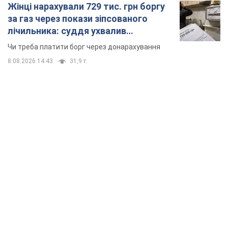
Жінці нарахували 729 тис. грн боргу
за газ через покази зіпсованого
лічильника: суддя ухвалив
неочікуване рішення
Чи треба платити борг через донарахування
8.08.2026 14:43
31,9 т.