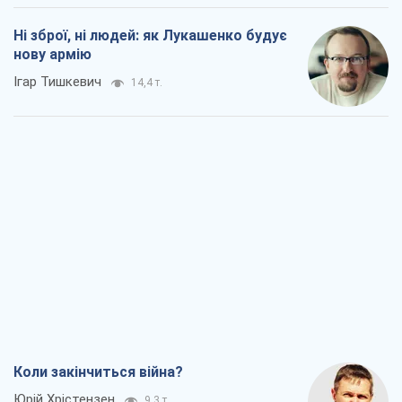
Ні зброї, ні людей: як Лукашенко будує
нову армію
Ігар Тишкевич
14,4 т.
Коли закінчиться війна?
Юрій Хрістензен
9,3 т.