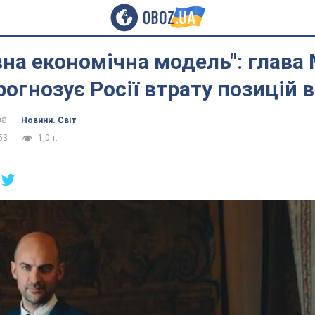
на економічна модель": глава
рогнозує Росії втрату позицій 
ва
Новини. Світ
53
1,0 т.