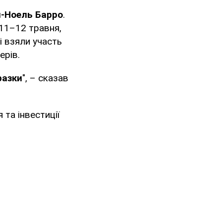
-Ноель Барро
.
 11–12 травня,
і взяли участь
ерів.
разки
", – сказав
та інвестиції