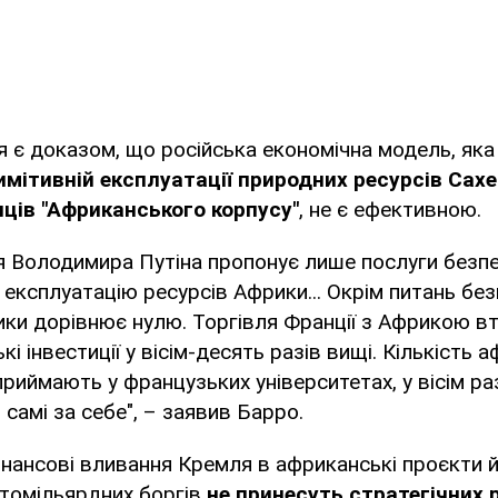
я є доказом, що російська економічна модель, яка
мітивній експлуатації природних ресурсів Сахе
ців "Африканського корпусу"
, не є ефективною.
ія Володимира Путіна пропонує лише послуги безпек
експлуатацію ресурсів Африки... Окрім питань без
ки дорівнює нулю. Торгівля Франції з Африкою втр
ькі інвестиції у вісім-десять разів вищі. Кількість
приймають у французьких університетах, у вісім ра
самі за себе", – заявив Барро.
інансові вливання Кремля в африканські проєкти й
атомільярдних боргів
не принесуть стратегічних 