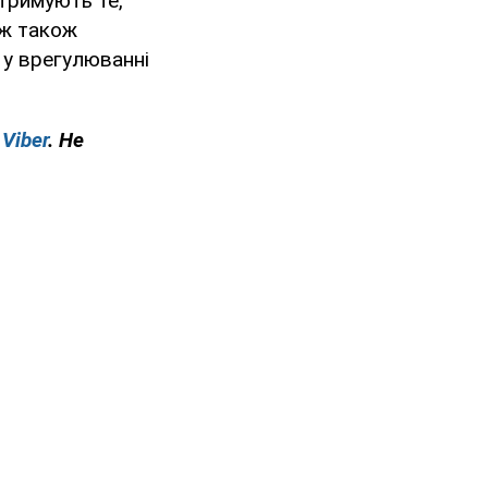
тримують те,
иж також
у врегулюванні
у
Viber
. Не