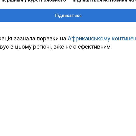
Підписатися
рація зазнала поразки на
Африканському континен
ує в цьому регіоні, вже не є ефективним.