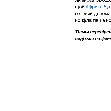
Як писав OBOZ.
щоб
Африка бул
готовий допома
конфліктів на ко
Тільки перевіре
ведіться на фей