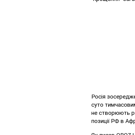
Росія зосередже
суто тимчасовим
не створюють ре
позиції РФ в Аф