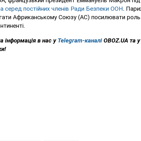
UA, французький президент Еммануель Макрон під
а серед постійних членів Ради Безпеки ООН
. Пар
гати Африканському Союзу (АС) посилювати роль 
нтиненті.
на інформація в нас у
Telegram-каналі
OBOZ.UA та 
ки!