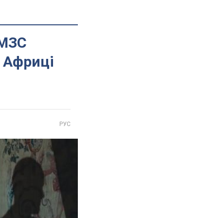
 МЗС
в Африці
РУС