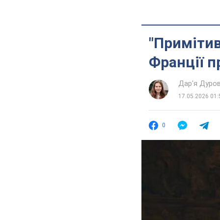
"Примітив
Франції п
Дар'я Дуро
17.05.2026 01:
0