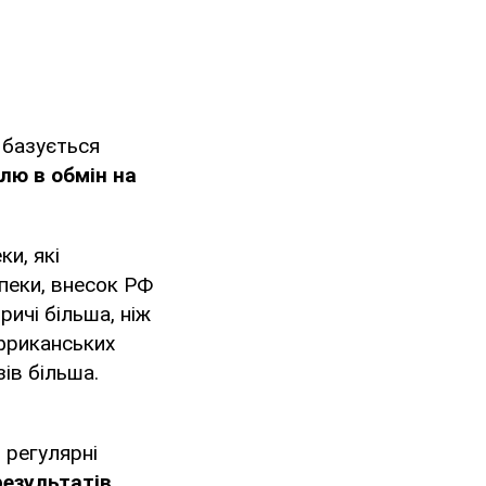
 базується
лю в обмін на
и, які
пеки, внесок РФ
ичі більша, ніж
 африканських
зів більша.
 регулярні
результатів
.