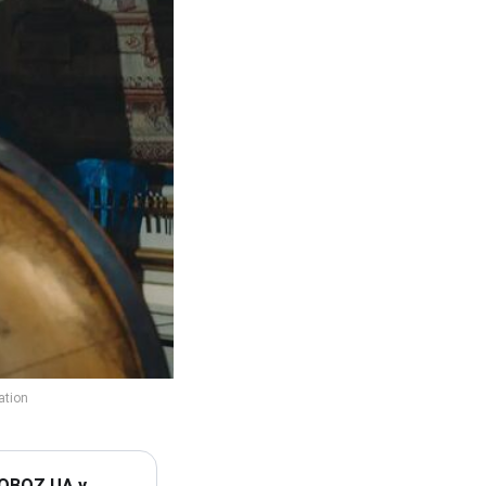
 OBOZ.UA у