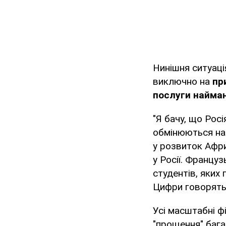
Нинішня ситуаці
виключно на
при
послуги найман
"Я бачу, що Рос
обмінюються на 
у розвиток Афри
у Росії. Француз
студентів, яких 
Цифри говорять 
Усі масштабні ф
"прощення" баг