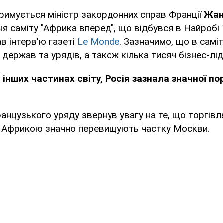
римується міністр закордонних справ Франції
Жан
я саміту "Африка вперед", що відбувся в Найробі
в інтерв'ю газеті
Le Monde
. Зазначимо, що в саміт
держав та урядів, а також кілька тисяч бізнес-лід
 в інших частинах світу, Росія зазнала значної по
нцузького уряду звернув увагу на те, що торгівля 
 Африкою значно перевищують частку Москви.