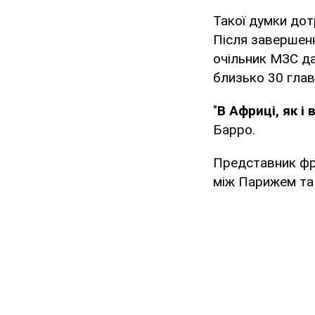
Такої думки дот
Після завершенн
очільник МЗС да
близько 30 глав 
"
В Африці, як і
Барро.
Представник фра
між Парижем та