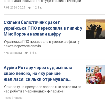
анонсував збільшення студентських стипендій
7.08.2026 00:29
12,3 т.
Скільки балістичних ракет
українська ППО перехопила в липні: у
Міноборони назвали цифру
Українська ППО працювала в умовах дефіциту
ракет-перехоплювачів
4 часа назад
6,6 т.
Ауріка Ротару через суд змінила
свою пенсію, на яку раніше
жалілася: скільки отримувала
співачка
У виплату не врахували зарплатню артистки за
час роботи в Чернівецькій філармонії
через 9 часов