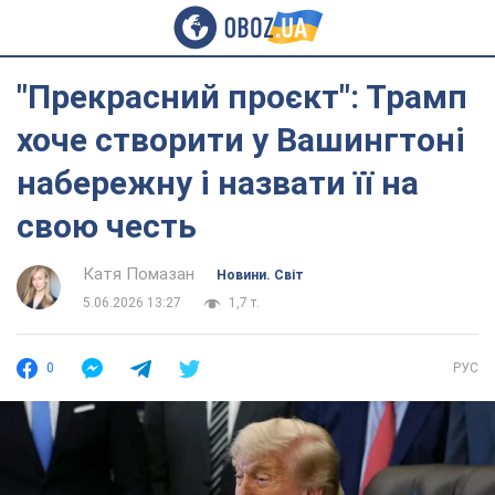
"Прекрасний проєкт": Трамп
хоче створити у Вашингтоні
набережну і назвати її на
свою честь
Катя Помазан
Новини. Світ
5.06.2026 13:27
1,7 т.
0
РУС