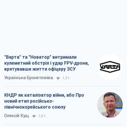
"Варта" та "Новатор" витримали
кулеметний обстріл і удар FPV-дрона,
врятувавши життя офіцеру ЗСУ
Українська Бронетехніка
1,3 т.
КНДР як каталізатор війни, або Про
новий етап російсько-
північнокорейського союзу
Олексій Кущ
1,6 т.