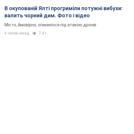
В окупованій Ялті прогриміли потужні вибухи:
валить чорний дим. Фото і відео
Місто, ймовірно, опинилося під атакою дронів
6 часов назад
7,4 т.