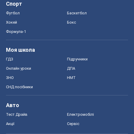
Спорт
Футбол
Баскетбол
Хокей
Бокс
Формула-1
Моя школа
ГДЗ
Підручники
Онлайн уроки
ДПА
ЗНО
НМТ
СНД посібники
Авто
Тест Драйв
Електромобілі
Акції
Сервіс