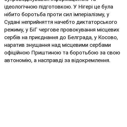
ідеологічною підготовкою. У Нігері це була
нібито боротьба проти сил імперіалізму, у
Судані неприйняття начебто диктаторського
режиму, у БіГ чергове провокування місцевих
сербів на приєднання до Белграда, у Косово,
наратив знущання над місцевими сербами
офіційною Приштиною та боротьбою за свою
автономію, а насправді за відокремлення.