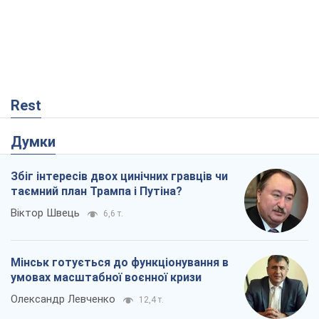
Думки
Збіг інтересів двох цинічних гравців чи
таємний план Трампа і Путіна?
Віктор Швець
6,6 т.
Мінськ готується до функціонування в
умовах масштабної воєнної кризи
Олександр Левченко
12,4 т.
Ні зброї, ні людей: як Лукашенко будує
нову армію
Ігар Тишкевич
8,9 т.