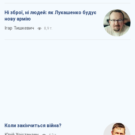
Коли закінчиться війна?
Юрій Хрістензен
4,2 т.
Україна вступила в надзвичайний
економічний стан. Чи є світло вкінці
тунелю?
Вадим Денисенко
3,6 т.