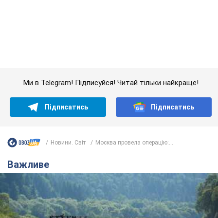
Підписатись
Підписатись
Новини. Світ
Москва провела операцію:...
Важливе
Значні штрафи і спеціальні полігони: як
проблему джипінгу вирішують за кордоном