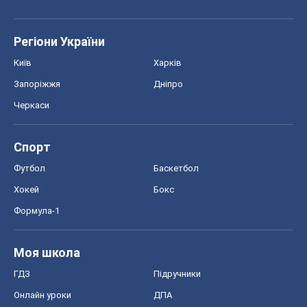
Спорт
Футбол
Баскетбол
Хокей
Бокс
Формула-1
Моя школа
ГДЗ
Підручники
Онлайн уроки
ДПА
ЗНО
НМТ
СНД посібники
Авто
Тест Драйв
Електромобілі
Акції
Сервіс