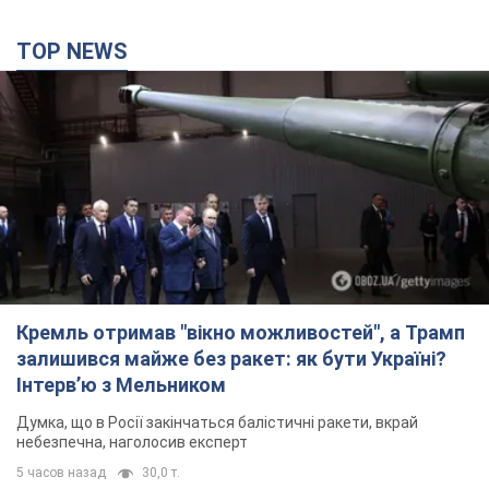
Кремль отримав "вікно можливостей", а Трамп
залишився майже без ракет: як бути Україні?
Інтерв’ю з Мельником
Думка, що в Росії закінчаться балістичні ракети, вкрай
небезпечна, наголосив експерт
5 часов назад
30,0 т.
Україна має домовленості на щомісячну
поставку ракет до Patriot від США: Зеленський
розкрив подробиці
Київ також веде активні переговори з європейськими
партнерами
3 часа назад
2,9 т.