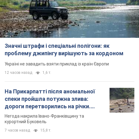
Україні не завадить взяти приклад із країн Європи
12 часов назад
1,6 т.
На Прикарпатті після аномальної
спеки пройшла потужна злива:
дороги перетворились на річки.
Відео
Негода накрила Івано-Франківщину та
курортний Буковель
7 часов назад
15,8 т.
Жінці нарахували 729 тис. грн боргу
за газ через покази зіпсованого
лічильника: суддя ухвалив
неочікуване рішення
Чи треба платити борг через донарахування
2 часа назад
30,0 т.