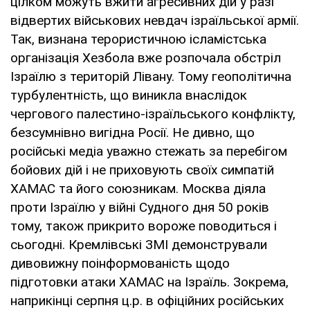
цілком можуть вжити агресивних дій у разі
відвертих військових невдач ізраїльської армії.
Так, визнана терористичною ісламістська
організація Хезбола вже розпочала обстріл
Ізраїлю з територій Лівану. Тому геополітична
турбулентність, що виникла внаслідок
чергового палестино-ізраїльського конфлікту,
безсумнівно вигідна Росії. Не дивно, що
російські медіа уважно стежать за перебігом
бойових дій і не приховують своїх симпатій
ХАМАС та його союзникам. Москва діяла
проти Ізраїлю у війні Судного дня 50 років
тому, також прикрито вороже поводиться і
сьогодні. Кремлівські ЗМІ демонстрували
дивовижну поінформованість щодо
підготовки атаки ХАМАС на Ізраїль. Зокрема,
наприкінці серпня ц.р. в офіційних російських