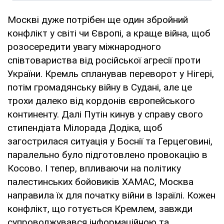
Москві дуже потрібен ще один збройний
конфлікт у світі чи Європі, а краще війна, щоб
розосередити увагу міжнародного
співтовариства від російської агресії проти
України. Кремль спланував переворот у Нігері,
потім громадянську війну в Судані, але це
трохи далеко від кордонів європейського
континенту. Далі Путін кинув у справу свого
стипендіата Мілорада Додіка, щоб
загострилася ситуація у Боснії та Герцеговині,
паралельно було підготовлено провокацію в
Косово. І тепер, впливаючи на політику
палестинських бойовиків ХАМАС, Москва
направила їх для початку війни в Ізраїлі. Кожен
конфлікт, що готується Кремлем, завжди
супроводжувався інформаційною та