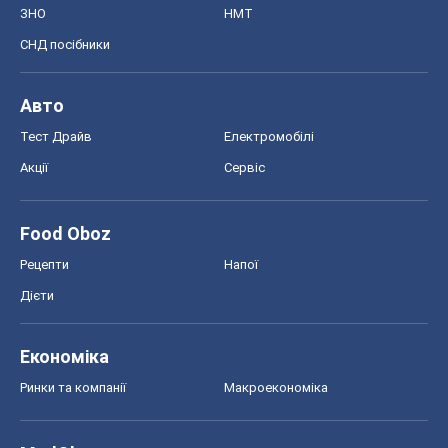
Food Oboz
Рецепти
Напої
Дієти
Економіка
Ринки та компанії
Макроекономіка
MedOboz
Новини медицини
MAMACLUB
Шоу
Афіша
Плітки
Краса
Мода
Жіночий журнал