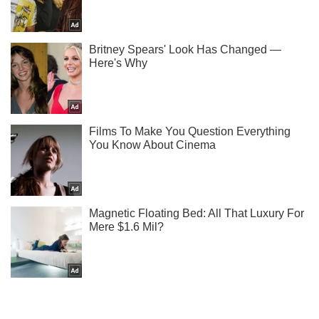
Ми в Telegram! Підписуйся! Читай тільки найкраще!