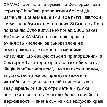
ХАМАС проникли на суміжні із Сектором Газа
території Ізраїлю, розпочавши бойові дії.
Загинули щонайменше 140 ізраїльтян, півтори
тисячі перебувають у лікарнях. Зі Сектору Газа
по Ізраїлю було випущено понад 5000 ракет.
Бойовики ХАМАС на території Ізраїлю
вчиняють численні військові злочини:
розстрілюють автомобілі з мирними
жителями, що евакуюються з прикордонних із
Сектором Газа територій Ізраїлю, вбивають
бійців ізраїльської армії, що здалися в полон,
знущаються з жінок, прагнуть захопити
якнайбільше цивільних осіб і вивозять їх в
Газу. Ізраїль ризикує отримати війну, яка
поставить на карту взагалі збереження його
державності – низка суміжних, недружніх країн