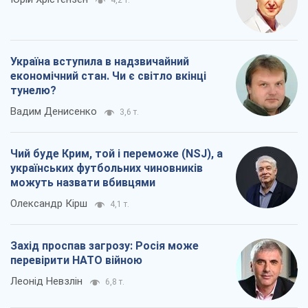
Чий буде Крим, той і переможе (NSJ), а
українських футбольних чиновників
можуть назвати вбивцями
Олександр Кірш
4,1 т.
Захід проспав загрозу: Росія може
перевірити НАТО війною
Леонід Невзлін
6,8 т.
Всі думки
Про компанію
Команда