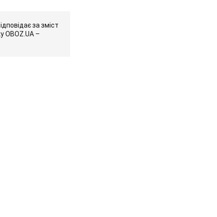
ідповідає за зміст
ку OBOZ.UA –