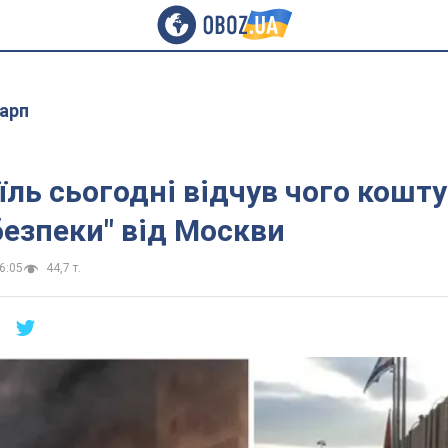
арп
аїль сьогодні відчув чого кошт
 безпеки" від Москви
6:05
44,7 т.