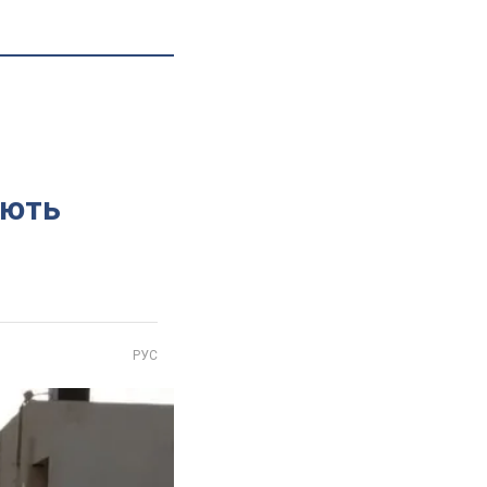
ують
РУС