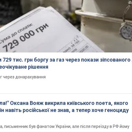
 729 тис. грн боргу за газ через покази зіпсованого
еочікуване рішення
рг через донарахування
ла!" Оксана Вояж викрила київського поета, якого
ін навіть російської не знав, а тепер хоче геноциду
а, письменник був фанатом України, але після переїзду в РФ йому