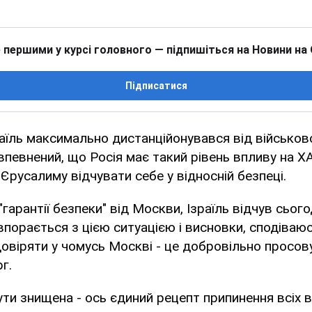
 першими у курсі головного — підпишіться на Новини на
Підписатися
раїль максимально дистанційонувався від військов
в впевнений, що Росія має такий рівень впливу на Х
Єрусалиму відчувати себе у відносній безпеці.
арантії безпеки" від Москви, Ізраїль відчув сьогодн
 впорається з цією ситуацією і висновки, сподіваюс
довіряти у чомусь Москві - це добровільно просо
г.
ути знищена - ось єдиний рецепт припинення всіх ві