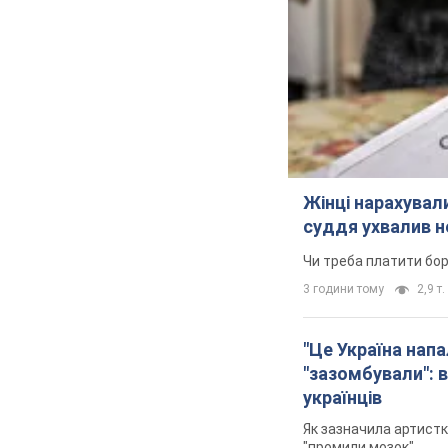
Жінці нарахували
суддя ухвалив н
Чи треба платити бо
3 години тому
2,9 т.
"Це Україна напа
"зазомбували": в
українців
Як зазначила артистк
"промили мозок"