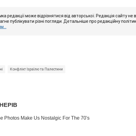
ка редакції може відрізнятися від авторської. Редакція сайту не в
рагне публікувати різні погляди. Детальніше про редакційну політи
...
ні
Конфлікт Ізраїлю та Палестини