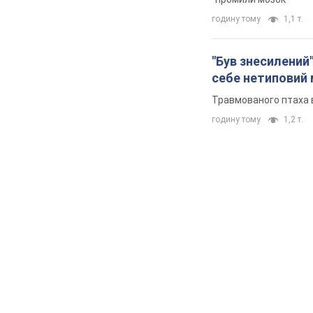
годину тому
1,1 т.
"Був знесилений"
себе нетиповий
Травмованого птаха 
годину тому
1,2 т.