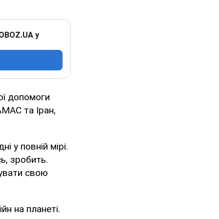
 OBOZ.UA у
ої допомоги
АМАС та Іран,
і у повній мірі.
ь, зробить.
вувати свою
йн на планеті.