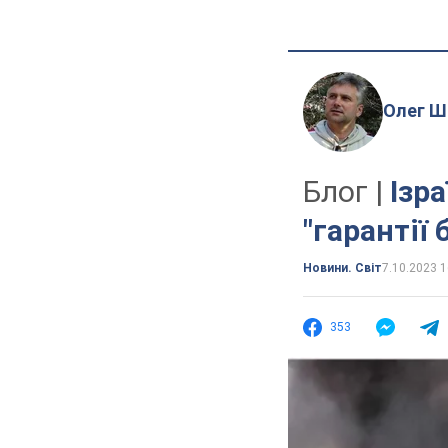
Олег Ш
Блог |
Ізр
"гарантії
Новини. Світ
7.10.2023 1
353