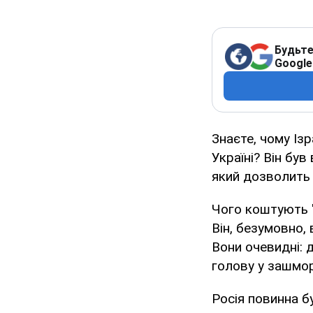
Будьте
Google
Знаєте, чому Із
Україні? Він бу
який дозволить 
Чого коштують "г
Він, безумовно,
Вони очевидні: 
голову у зашмор
Росія повинна б