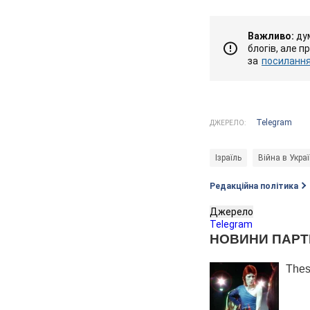
Важливо:
дум
блогів, але п
за
посиланням
Telegram
ДЖЕРЕЛО:
Ізраїль
Війна в Украї
Редакційна політика
Джерело
Telegram