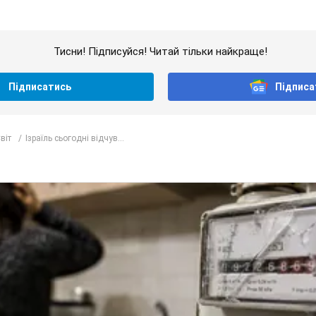
Тисни! Підписуйся! Читай тільки найкраще!
Підписатись
Підписа
віт
Ізраїль сьогодні відчув...