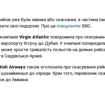
ейсів уже були змінені або скасовані, а частина п
вати свої подорожі. Про це
повідомляє
ВВС.
компанія
Virgin Atlantic
повідомила про скасуван
 аеропорту Хітроу до Дубая. У компанії попередил
 може зрости тривалість польотів на деяких рейс
та Саудівської Аравії.
itish Airways
також оголосила про скасування рейс
у щонайменше до середи. Крім того, перевізник ск
си до Аммана.