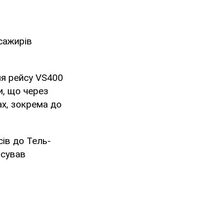
асажирів
ня рейсу VS400
и, що через
ах, зокрема до
ів до Тель-
асував