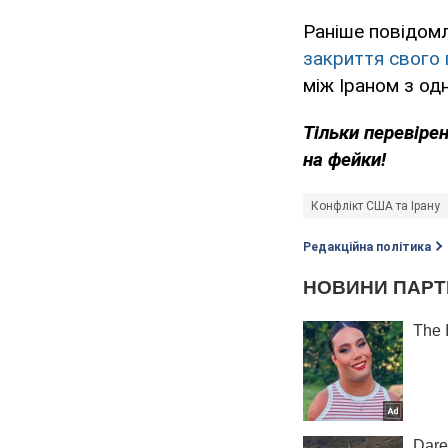
Раніше повідомл
закриття свого 
між Іраном з одн
Тільки
перевірен
на фейки!
Конфлікт США та Ірану
Редакційна політика