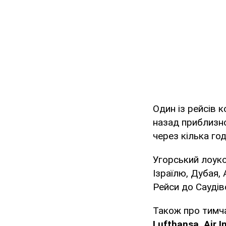
Один із рейсів 
назад приблизно
через кілька го
Угорський лоук
Ізраїлю, Дубая,
Рейси до Саудів
Також про тимча
Lufthansa, Air In