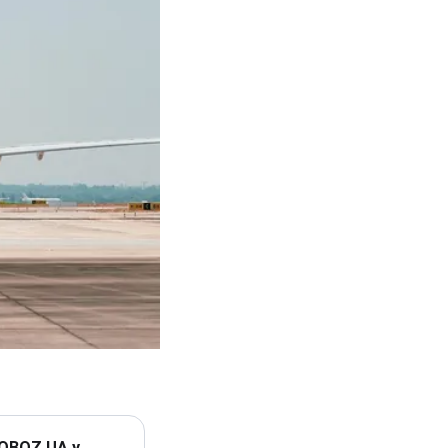
 OBOZ.UA у