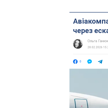
Авіакомпа
через еск
Ольга Ганю
28.02.2026 15:
0