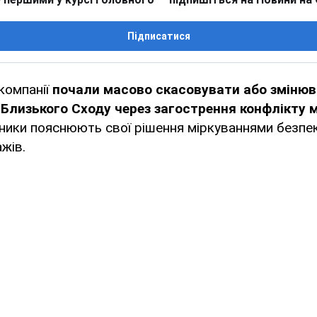
Підписатися
компанії
почали масово скасовувати або зміню
н Близького Сходу через загострення конфлікту м
ники пояснюють свої рішення міркуваннями безпе
ажів.