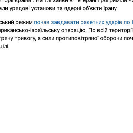
иторії країни". На тлі заяви в Тегерані прогриміли ч
ли урядові установи та ядерні об'єкти Ірану.
нський режим
почав завдавати ракетних ударів по 
ерикансько-ізраїльську операцію. По всій території
ряну тривогу, а сили протиповітряної оборони по
ілі.