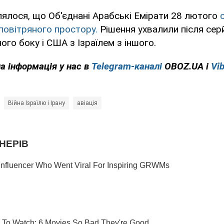
ялося, що Об'єднані Арабські Емірати 28 лютого
повітряного простору.
Рішення ухвалили після серй
ого боку і США з Ізраїлем з іншого.
а інформація у нас в
Telegram-каналі
OBOZ.UA і
Vib
Війна Ізраїлю і Ірану
авіація