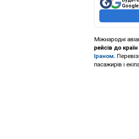
Google
Міжнародні авіа
рейсів до краї
Іраном.
Перевіз
пасажирів і екіп