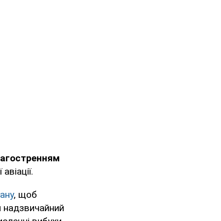
 загостренням
авіації.
ану
, щоб
й надзвичайний