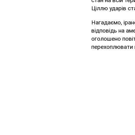
стан на всій тер
Ціллю ударів ста
Нагадаємо, іра
відповідь на ам
оголошено повіт
перехоплювати ц