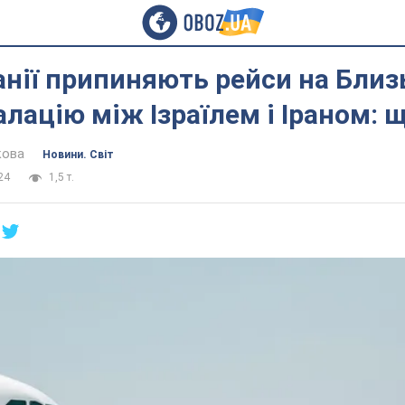
нії припиняють рейси на Близ
алацію між Ізраїлем і Іраном: 
кова
Новини. Світ
24
1,5 т.