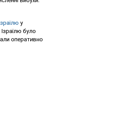
исленні вибухи.
Ізраїлю
у
 Ізраїлю було
чали оперативно