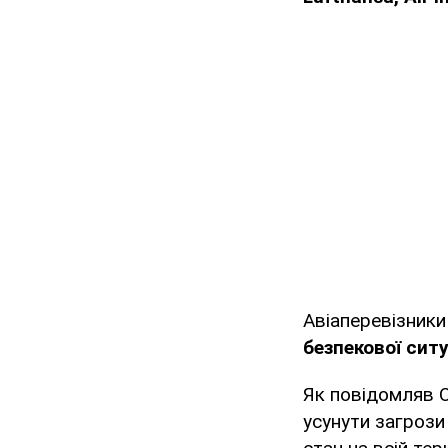
Авіаперевізник
безпекової ситу
Як повідомляв O
усунути загрози