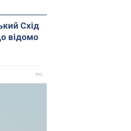
ький Схід
що відомо
РУС