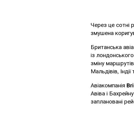
Через це сотні р
змушена коригу
Британська авіа
із лондонського
зміну маршрутів
Мальдівів, Індії 
Авіакомпанія
Br
Авіва і Бахрейн
заплановані рей