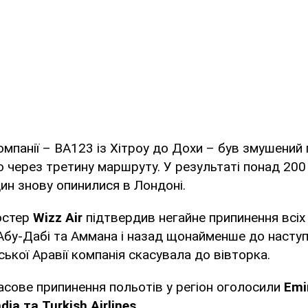
компанії – BA123 із Хітроу до Дохи – був змушений
 через третину маршруту. У результаті понад 200
дин знову опинилися в Лондоні.
остер
Wizz Air
підтвердив негайне припинення всіх
 Абу-Дабі та Аммана і назад щонайменше до наступ
ської Аравії компанія скасувала до вівторка.
сове припинення польотів у регіон оголосили
Emir
dia та Turkish Airlines.