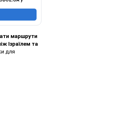
вати маршрути
іж Ізраїлем та
ки для