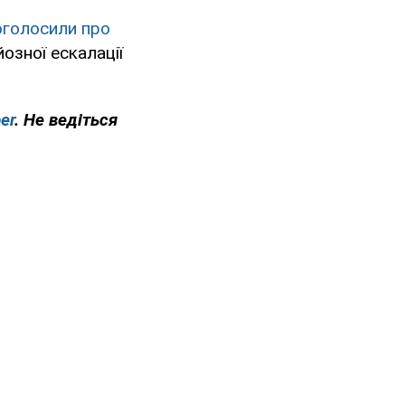
оголосили про
озної ескалації
er
. Не ведіться