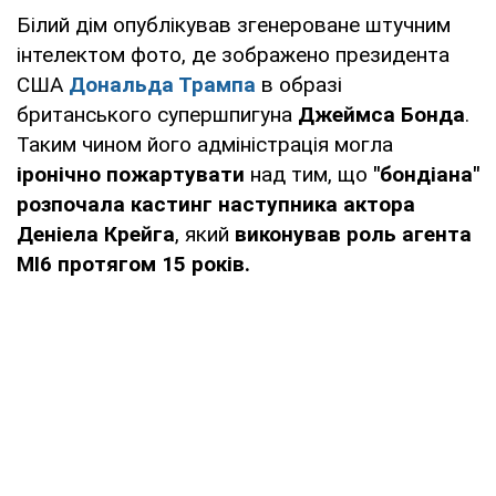
Білий дім опублікував згенероване штучним
інтелектом фото, де зображено президента
США
Дональда Трампа
в образі
британського супершпигуна
Джеймса Бонда
.
Таким чином його адміністрація могла
іронічно пожартувати
над тим, що
"бондіана"
розпочала кастинг наступника актора
Деніела Крейга
, який
виконував роль агента
МІ6 протягом 15 років.