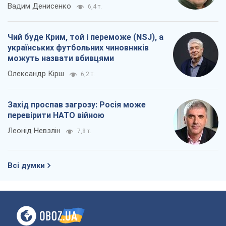
Вадим Денисенко
6,4 т.
Чий буде Крим, той і переможе (NSJ), а
українських футбольних чиновників
можуть назвати вбивцями
Олександр Кірш
6,2 т.
Захід проспав загрозу: Росія може
перевірити НАТО війною
Леонід Невзлін
7,8 т.
Всі думки