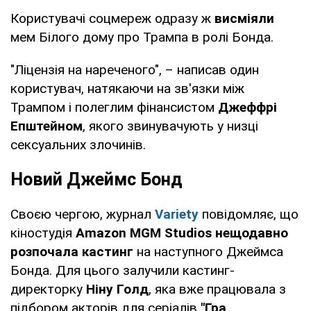
Користувачі соцмереж одразу ж
висміяли
мем Білого дому про Трампа в ролі Бонда.
"Ліцензія на нареченого", – написав один
користувач, натякаючи на зв'язки між
Трампом і полеглим фінансистом
Джеффрі
Епштейном
, якого звинувачують у низці
сексуальних злочинів.
Новий Джеймс Бонд
Своєю чергою, журнал
Variety
повідомляє, що
кіностудія
Amazon MGM Studios нещодавно
розпочала кастинг
на наступного Джеймса
Бонда. Для цього залучили кастинг-
директорку
Ніну Голд
, яка вже працювала з
підбором акторів для серіалів
"Гра