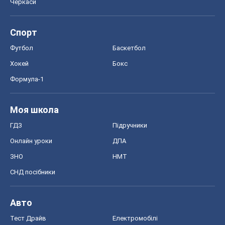
Черкаси
Спорт
Футбол
Баскетбол
Хокей
Бокс
Формула-1
Моя школа
ГДЗ
Підручники
Онлайн уроки
ДПА
ЗНО
НМТ
СНД посібники
Авто
Тест Драйв
Електромобілі