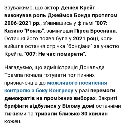
Зауважимо, що актор
Деніел Крейг
виконував роль Джеймса Бонда протягом
2006-2021 рр.
, з'явившись у фільмі
"007:
Казино "Рояль"
, замінивши
Пірса Броснана.
Остання його поява була у
2021 році
, коли
вийшла остання стрічка "бондіани" за участю
Крейга,
"007: Не час помирати".
Нагадуємо, що адміністрація Дональда
Трампа почала готувати політичних
призначенців до
можливого посилення
контролю з боку Конгресу
у разі
перемоги
демократів на проміжних виборах
. Закриті
брифінги відбулися у Білому домі
останніми
тижнями та
тривали близько 30 хвилин
кожен.