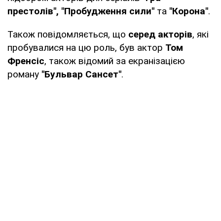
престолів", "Пробудження сили"
та
"Корона"
.
Також повідомляється, що
серед акторів
, які
пробувалися на цю роль, був актор
Том
Френсіс
, також відомий за екранізацією
роману
"Бульвар Сансет"
.