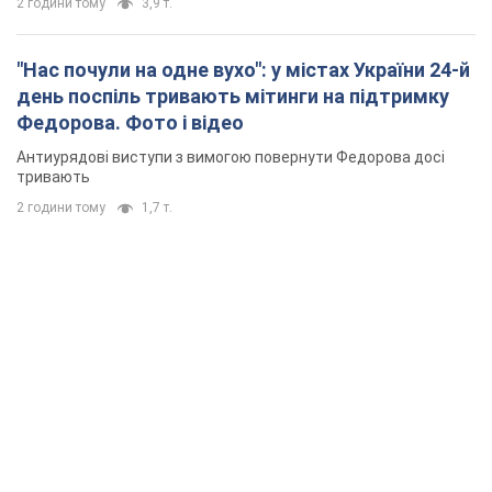
2 години тому
3,9 т.
"Нас почули на одне вухо": у містах України 24-й
день поспіль тривають мітинги на підтримку
Федорова. Фото і відео
Антиурядові виступи з вимогою повернути Федорова досі
тривають
2 години тому
1,7 т.