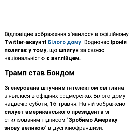
Відповідне зображення з'явилося в офіційному
Twitter-акаунті
Білого дому
. Водночас
іронія
полягає у тому
, що
шпигун
за своєю
національністю
є англійцем.
Трамп став Бондом
Згенерована штучним інтелектом світлина
з'явилася в офіціних соцмережах Білого дому
надвечір суботи, 16 травня. На ній зображено
силует американського президента
зі
стилізованим підписом "
Зробимо Америку
знову великою
" в дусі кінофраншизи.