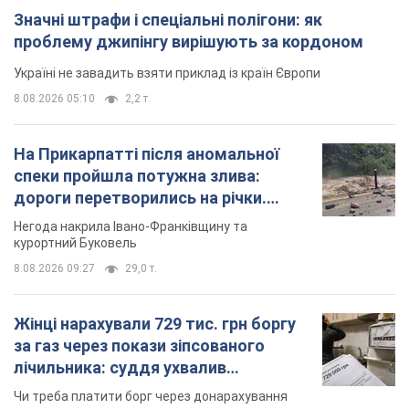
Значні штрафи і спеціальні полігони: як
проблему джипінгу вирішують за кордоном
Україні не завадить взяти приклад із країн Європи
8.08.2026 05:10
2,2 т.
На Прикарпатті після аномальної
спеки пройшла потужна злива:
дороги перетворились на річки.
Відео
Негода накрила Івано-Франківщину та
курортний Буковель
8.08.2026 09:27
29,0 т.
Жінці нарахували 729 тис. грн боргу
за газ через покази зіпсованого
лічильника: суддя ухвалив
неочікуване рішення
Чи треба платити борг через донарахування