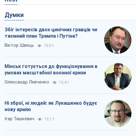
Думки
Збіг інтересів двох цинічних гравців чи
таємний план Трампа і Путіна?
Віктор Швець
10,0 т.
Мінськ готується до функціонування в
умовах масштабної воєнної кризи
Олександр Левченко
15,4 т.
Ні зброї, ні людей: як Лукашенко будує
нову армію
Ігар Тишкевич
13,1 т.